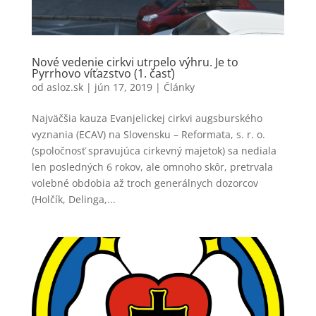
Nové vedenie cirkvi utrpelo výhru. Je to
Pyrrhovo víťazstvo (1. časť)
od
asloz.sk
|
jún 17, 2019
|
Články
Najväčšia kauza Evanjelickej cirkvi augsburského
vyznania (ECAV) na Slovensku – Reformata, s. r. o.
(spoločnosť spravujúca cirkevný majetok) sa nediala
len posledných 6 rokov, ale omnoho skôr, pretrvala
volebné obdobia až troch generálnych dozorcov
(Holčík, Delinga,...