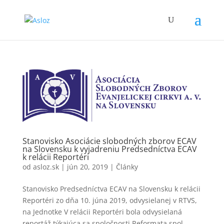
Stanovisko Asociácie slobodných zborov ECAV
na Slovensku k vyjadreniu Predsedníctva ECAV
k relácii Reportéri
od
asloz.sk
|
jún 20, 2019
|
Články
Stanovisko Predsedníctva ECAV na Slovensku k relácii
Reportéri zo dňa 10. júna 2019, odvysielanej v RTVS,
na Jednotke V relácii Reportéri bola odvysielaná
reportáž týkajúca sa spoločnosti Reformata spol.