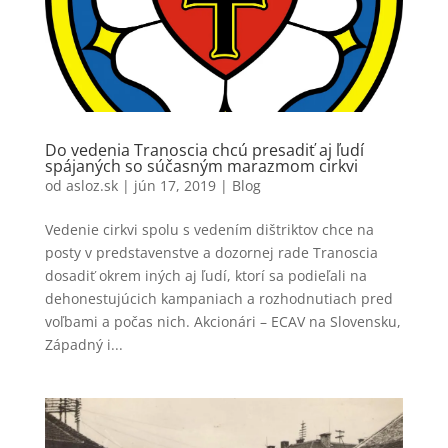
Do vedenia Tranoscia chcú presadiť aj ľudí
spájaných so súčasným marazmom cirkvi
od
asloz.sk
|
jún 17, 2019
|
Blog
Vedenie cirkvi spolu s vedením dištriktov chce na
posty v predstavenstve a dozornej rade Tranoscia
dosadiť okrem iných aj ľudí, ktorí sa podieľali na
dehonestujúcich kampaniach a rozhodnutiach pred
voľbami a počas nich. Akcionári – ECAV na Slovensku,
Západný i...