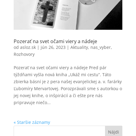
Pozerať na svet očami viery a nádeje
od
asloz.sk
|
jún 26, 2023
|
Aktuality
,
nas_vyber
,
Rozhovory
Pozerať na svet očami viery a nádeje Pred pár
týždňami vyšla nová kniha „Ukáž mi cestu“. Táto
zbierka básní je z pera našej evanjelickej a. v. farárky
Ľubomíry Mervartovej. Porozprávali sme s autorkou o
jej novej knihe, o inšpirácií a či ešte pre nás
pripravuje niečo...
« Staršie záznamy