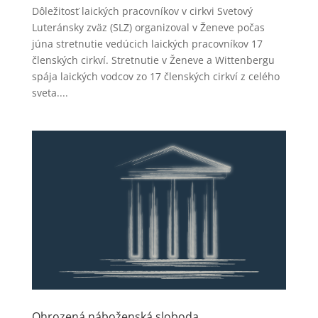
Dôležitosť laických pracovníkov v cirkvi Svetový
Luteránsky zväz (SLZ) organizoval v Ženeve počas
júna stretnutie vedúcich laických pracovníkov 17
členských cirkví. Stretnutie v Ženeve a Wittenbergu
spája laických vodcov zo 17 členských cirkví z celého
sveta....
Ohrozená náboženská sloboda