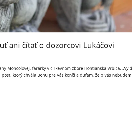
uť ani čítať o dozorcovi Lukáčovi
zany Moncoľovej, farárky v cirkevnom zbore Hontianska Vrbica. „Vy ď
 post, ktorý chvála Bohu pre Vás končí a dúfam, že o Vás nebudem