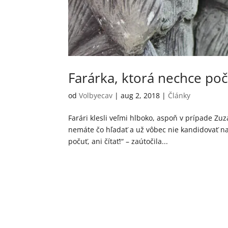
Farárka, ktorá nechce poč
od
Volbyecav
|
aug 2, 2018
|
Články
Farári klesli veľmi hlboko, aspoň v prípade Zu
nemáte čo hľadať a už vôbec nie kandidovať na
počuť, ani čítať!“ – zaútočila...