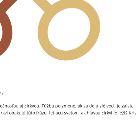
ky
očnosťou aj cirkvou. Túžba po zmene, ak sa dejú zlé veci, je zaiste
rkvi opakujú túto frázu, letiacu svetom, ak hlavou cirkvi je Ježiš Kri