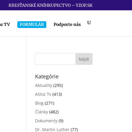
KRESŤANSKÉ KNÍHKUPECTVO – YZOP.SK
oz TV
FORMULÁR
Podporte nás
Kategórie
Aktuality
(295)
ASloz Tv
(413)
Blog
(271)
Články
(482)
Dokumenty
(9)
Dr. Martin Luther
(77)