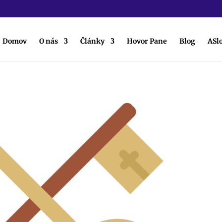
Domov
O nás
Články
Hovor Pane
Blog
ASl