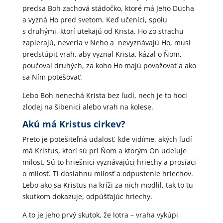
predsa Boh zachová stádočko, ktoré má Jeho Ducha
a vyzná Ho pred svetom. Keď učeníci, spolu
s druhými, ktorí utekajú od Krista, Ho zo strachu
zapierajú, neveria v Neho a nevyznávajú Ho, musí
predstúpiť vrah, aby vyznal Krista, kázal o Ňom,
poučoval druhých, za koho Ho majú považovať a ako
sa Ním potešovať.
Lebo Boh nenechá Krista bez ľudí, nech je to hoci
zlodej na šibenici alebo vrah na kolese.
Akú má Kristus cirkev?
Preto je potešiteľná udalosť, kde vidíme, akých ľudí
má Kristus, ktorí sú pri Ňom a ktorým On udeľuje
milosť. Sú to hriešnici vyznávajúci hriechy a prosiaci
o milosť. Tí dosiahnu milosť a odpustenie hriechov.
Lebo ako sa Kristus na kríži za nich modlil, tak to tu
skutkom dokazuje, odpúšťajúc hriechy.
A to je jeho prvý skutok, že lotra – vraha vykúpi