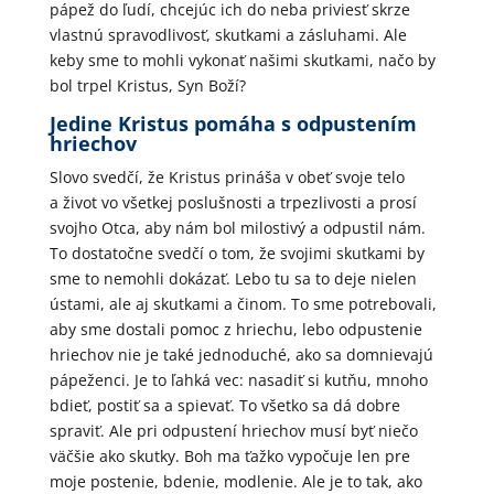
pápež do ľudí, chcejúc ich do neba priviesť skrze
vlastnú spravodlivosť, skutkami a zásluhami. Ale
keby sme to mohli vykonať našimi skutkami, načo by
bol trpel Kristus, Syn Boží?
Jedine Kristus pomáha s odpustením
hriechov
Slovo svedčí, že Kristus prináša v obeť svoje telo
a život vo všetkej poslušnosti a trpezlivosti a prosí
svojho Otca, aby nám bol milostivý a odpustil nám.
To dostatočne svedčí o tom, že svojimi skutkami by
sme to nemohli dokázať. Lebo tu sa to deje nielen
ústami, ale aj skutkami a činom. To sme potrebovali,
aby sme dostali pomoc z hriechu, lebo odpustenie
hriechov nie je také jednoduché, ako sa domnievajú
pápeženci. Je to ľahká vec: nasadiť si kutňu, mnoho
bdieť, postiť sa a spievať. To všetko sa dá dobre
spraviť. Ale pri odpustení hriechov musí byť niečo
väčšie ako skutky. Boh ma ťažko vypočuje len pre
moje postenie, bdenie, modlenie. Ale je to tak, ako