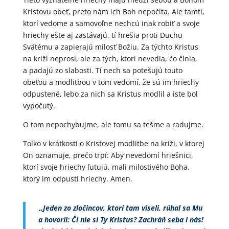
Kristovu obeť, preto nám ich Boh nepočíta. Ale tamtí,
ktorí vedome a samovoľne nechcú inak robiť a svoje
hriechy ešte aj zastávajú, tí hrešia proti Duchu
Svätému a zapierajú milosť Božiu. Za týchto Kristus
na kríži neprosí, ale za tých, ktorí nevedia, čo činia,
a padajú zo slabosti. Tí nech sa potešujú touto
obeťou a modlitbou v tom vedomí, že sú im hriechy
odpustené, lebo za nich sa Kristus modlil a iste bol
vypočutý.
O tom nepochybujme, ale tomu sa tešme a radujme.
Toľko v krátkosti o Kristovej modlitbe na kríži, v ktorej
On oznamuje, prečo trpí: Aby nevedomí hriešnici,
ktorí svoje hriechy ľutujú, mali milostivého Boha,
ktorý im odpustí hriechy. Amen.
„Jeden zo zločincov, ktorí tam viseli, rúhal sa Mu
a hovoril: Či nie si Ty Kristus? Zachráň seba i nás!