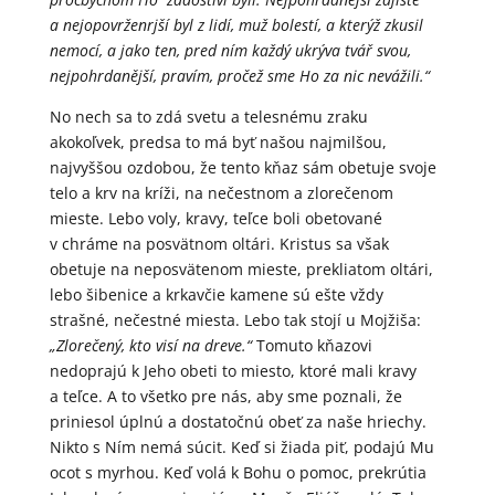
a nejopovrženrjší byl z lidí, muž bolestí, a kterýž zkusil
nemocí, a jako ten, pred ním každý ukrýva tvář svou,
nejpohrdanější, pravím, pročež sme Ho za nic nevážili.“
No nech sa to zdá svetu a telesnému zraku
akokoľvek, predsa to má byť našou najmilšou,
najvyššou ozdobou, že tento kňaz sám obetuje svoje
telo a krv na kríži, na nečestnom a zlorečenom
mieste. Lebo voly, kravy, teľce boli obetované
v chráme na posvätnom oltári. Kristus sa však
obetuje na neposvätenom mieste, prekliatom oltári,
lebo šibenice a krkavčie kamene sú ešte vždy
strašné, nečestné miesta. Lebo tak stojí u Mojžiša:
„Zlorečený, kto visí na dreve.“
Tomuto kňazovi
nedoprajú k Jeho obeti to miesto, ktoré mali kravy
a teľce. A to všetko pre nás, aby sme poznali, že
priniesol úplnú a dostatočnú obeť za naše hriechy.
Nikto s Ním nemá súcit. Keď si žiada piť, podajú Mu
ocot s myrhou. Keď volá k Bohu o pomoc, prekrútia