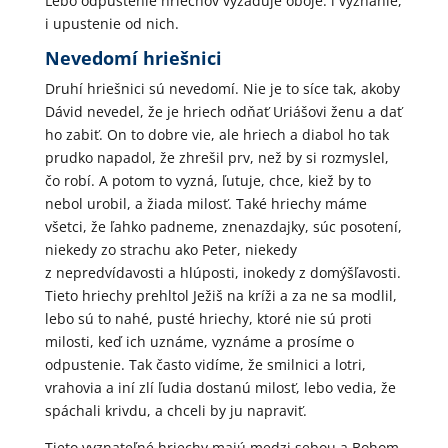
Lebo odpustenie hriechov vyžaduje oboje: i vyznanie,
i upustenie od nich.
Nevedomí hriešnici
Druhí hriešnici sú nevedomí. Nie je to síce tak, akoby
Dávid nevedel, že je hriech odňať Uriášovi ženu a dať
ho zabiť. On to dobre vie, ale hriech a diabol ho tak
prudko napadol, že zhrešil prv, než by si rozmyslel,
čo robí. A potom to vyzná, ľutuje, chce, kiež by to
nebol urobil, a žiada milosť. Také hriechy máme
všetci, že ľahko padneme, znenazdajky, súc posotení,
niekedy zo strachu ako Peter, niekedy
z nepredvídavosti a hlúposti, inokedy z domýšľavosti.
Tieto hriechy prehltol Ježiš na kríži a za ne sa modlil,
lebo sú to nahé, pusté hriechy, ktoré nie sú proti
milosti, keď ich uznáme, vyznáme a prosíme o
odpustenie. Tak často vidíme, že smilnici a lotri,
vrahovia a iní zlí ľudia dostanú milosť, lebo vedia, že
spáchali krivdu, a chceli by ju napraviť.
Tieto vyznateľné hriechy majú medzi sebou a Bohom