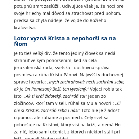
potupnú smrť zaslúžil. Udivujúce však je, že hoci pre
svoje hriechy mal dôvod sa strachovať pred Bohom,
predsa sa chytá nádeje, že vojde do Božieho
kráľovstva.
Lotor vyzná Krista a nepohorší sa na
Ňom
Je to tiež veľký div, že tento jediný človek sa nedá
strhnúť veľkým pohoršením, keď sa celá
jeruzalemská rada, svetská i duchovná správa
posmieva a rúha Kristu Pánovi. Najvyšší v duchovnej
správe hovoria:
„Iných zachraňoval; nech zachráni seba,
ak je On Pomazaný Boží, ten vyvolený.“
Vojaci robia tak
isto:
„Ak si kráľ židovský, zachráň sa!“
Jeden zo
zločincov, ktorí tam viseli, rúhal sa Mu a hovoril:
„Či
nie si Kristus, zachráň seba i nás!“
Toto nie je žiadosť
o pomoc, ale rúhanie a posmech. Celý svet sa
pohoršuje na Kristovi, ktorý visí na kríži, a nemá Ho
za nič, lebo sami učeníci, z ktorých niektorí stáli pri
kríži, nemali žiadnu nádej.