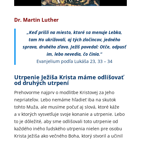
Dr. Martin Luther
„Keď prišli na miesto, ktoré sa menuje Lebka,
tam Ho ukrižovali, aj tých zločincov, jedného
sprava, druhého zľava. Ježiš povedal: Otče, odpusť
im, lebo nevedia, čo činia.“
Evanjelium podľa Lukáša 23, 33 – 34
Utrpenie Ježiša Krista máme odlišovať
od druhých utrpení
Prehovorme najprv o modlitbe Kristovej za Jeho
nepriateľov. Lebo nemáme hľadieť iba na skutok
tohto Muža, ale musíme počuť aj slová, ktoré káže
a v ktorých vysvetľuje svoje konanie a utrpenie. Lebo
to je dôležité, aby sme odlišovali toto utrpenie od
každého iného ľudského utrpenia nielen pre osobu
Krista Ježiša ako večného Boha, ktorý stvoril a učinil