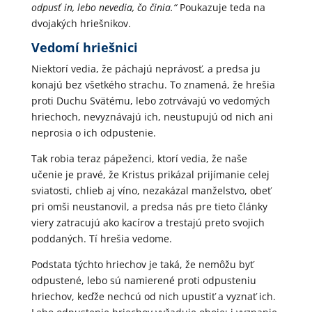
odpusť in, lebo nevedia, čo činia.“
Poukazuje teda na
dvojakých hriešnikov.
Vedomí hriešnici
Niektorí vedia, že páchajú neprávosť, a predsa ju
konajú bez všetkého strachu. To znamená, že hrešia
proti Duchu Svätému, lebo zotrvávajú vo vedomých
hriechoch, nevyznávajú ich, neustupujú od nich ani
neprosia o ich odpustenie.
Tak robia teraz pápeženci, ktorí vedia, že naše
učenie je pravé, že Kristus prikázal prijímanie celej
sviatosti, chlieb aj víno, nezakázal manželstvo, obeť
pri omši neustanovil, a predsa nás pre tieto články
viery zatracujú ako kacírov a trestajú preto svojich
poddaných. Tí hrešia vedome.
Podstata týchto hriechov je taká, že nemôžu byť
odpustené, lebo sú namierené proti odpusteniu
hriechov, keďže nechcú od nich upustiť a vyznať ich.