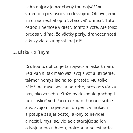
Lebo najprv je ozdobený tou najväčšou,
srdečnou poslušnosťou k svojmu Otcovi. Jemu
ku cti sa nechal opľuť, zbičovať, umučiť. Túto
ozdobu nemôže vidieť v tomto živote. Ale toľko
predsa vidíme, že všetky perly, drahocennosti
a kusy zlata sú oproti nej nič.
Láska k blížnym
Druhou ozdobou je tá najväčšia láska k nám,
keď Pán si tak málo váži svoj život a utrpenie,
takmer nemysliac na to, pretože Mu toľko
záleží na našej veci a potrebe, prosiac skôr za
nás, ako za seba. Ktože by dokonale pochopil
túto lásku? Veď Pán má k nám horiace srdce
a vo svojom najväčšom utrpení, v mukách
a potupe zaujal postoj, akoby to nevidel
a necítil, mysliac, vidiac a starajúc sa len
o tvoju a moju biedu, potrebu a bolesť srdca.