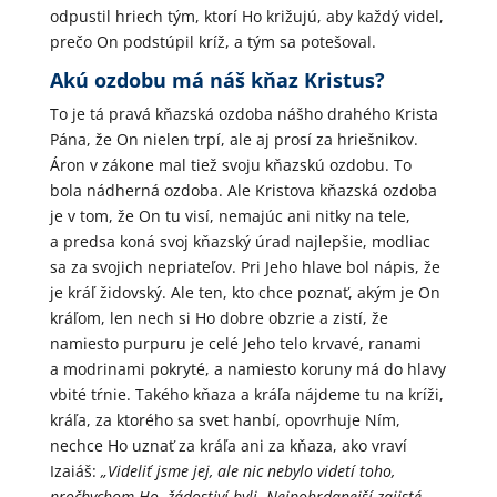
odpustil hriech tým, ktorí Ho križujú, aby každý videl,
prečo On podstúpil kríž, a tým sa potešoval.
Akú ozdobu má náš kňaz Kristus?
To je tá pravá kňazská ozdoba nášho drahého Krista
Pána, že On nielen trpí, ale aj prosí za hriešnikov.
Áron v zákone mal tiež svoju kňazskú ozdobu. To
bola nádherná ozdoba. Ale Kristova kňazská ozdoba
je v tom, že On tu visí, nemajúc ani nitky na tele,
a predsa koná svoj kňazský úrad najlepšie, modliac
sa za svojich nepriateľov. Pri Jeho hlave bol nápis, že
je kráľ židovský. Ale ten, kto chce poznať, akým je On
kráľom, len nech si Ho dobre obzrie a zistí, že
namiesto purpuru je celé Jeho telo krvavé, ranami
a modrinami pokryté, a namiesto koruny má do hlavy
vbité tŕnie. Takého kňaza a kráľa nájdeme tu na kríži,
kráľa, za ktorého sa svet hanbí, opovrhuje Ním,
nechce Ho uznať za kráľa ani za kňaza, ako vraví
Izaiáš:
„Videliť jsme jej, ale nic nebylo videtí toho,
pročbychom Ho žádostiví byli. Nejpohrdanejší zajisté