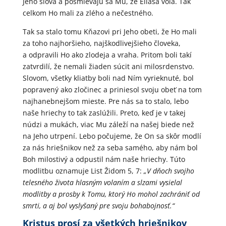
Jeho slová a posmievajú sa Mu, že Eliáša volá. Tak
celkom Ho mali za zlého a nečestného.
Tak sa stalo tomu Kňazovi pri Jeho obeti, že Ho mali
za toho najhoršieho, najškodlivejšieho človeka,
a odpravili Ho ako zlodeja a vraha. Pritom boli takí
zatvrdilí, že nemali žiaden súcit ani milosrdenstvo.
Slovom, všetky kliatby boli nad Ním vyrieknuté, bol
popravený ako zločinec a priniesol svoju obeť na tom
najhanebnejšom mieste. Pre nás sa to stalo, lebo
naše hriechy to tak zaslúžili. Preto, keď je v takej
núdzi a mukách, viac Mu záleží na našej biede než
na Jeho utrpení. Lebo počujeme, že On sa skôr modlí
za nás hriešnikov než za seba samého, aby nám bol
Boh milostivý a odpustil nám naše hriechy. Túto
modlitbu oznamuje List Židom 5, 7:
„V dňoch svojho
telesného života hlasným volaním a slzami vysielal
modlitby a prosby k Tomu, ktorý Ho mohol zachrániť od
smrti, a aj bol vyslyšaný pre svoju bohabojnosť.“
Kristus prosí za všetkých hriešnikov