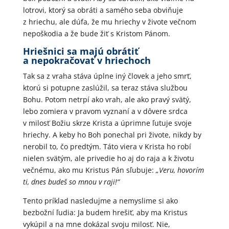
lotrovi, ktorý sa obráti a samého seba obviňuje
z hriechu, ale dúfa, že mu hriechy v živote večnom
nepoškodia a že bude žiť s Kristom Pánom.
Hriešnici sa majú obrátiť
a nepokračovať v hriechoch
Tak sa z vraha stáva úplne iný človek a jeho smrť,
ktorú si potupne zaslúžil, sa teraz stáva službou
Bohu. Potom netrpí ako vrah, ale ako pravý svätý,
lebo zomiera v pravom vyznaní a v dôvere srdca
v milosť Božiu skrze Krista a úprimne ľutuje svoje
hriechy. A keby ho Boh ponechal pri živote, nikdy by
nerobil to, čo predtým. Táto viera v Krista ho robí
nielen svätým, ale privedie ho aj do raja a k životu
večnému, ako mu Kristus Pán sľubuje:
„Veru, hovorím
ti, dnes budeš so mnou v raji!“
Tento príklad nasledujme a nemyslime si ako
bezbožní ľudia: Ja budem hrešiť, aby ma Kristus
vykúpil a na mne dokázal svoju milosť. Nie,