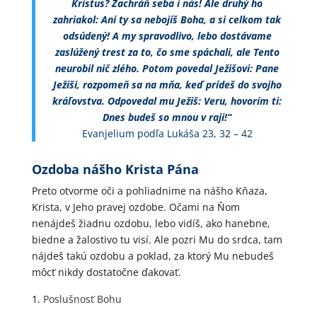
Kristus? Zachráň seba i nás! Ale druhý ho
zahriakol: Ani ty sa nebojíš Boha, a si celkom tak
odsúdený! A my spravodlivo, lebo dostávame
zaslúžený trest za to, čo sme spáchali, ale Tento
neurobil nič zlého. Potom povedal Ježišovi: Pane
Ježiši, rozpomeň sa na mňa, keď prídeš do svojho
kráľovstva. Odpovedal mu Ježiš: Veru, hovorím ti:
Dnes budeš so mnou v raji!“
Evanjelium podľa Lukáša 23, 32 – 42
Ozdoba nášho Krista Pána
Preto otvorme oči a pohliadnime na nášho Kňaza,
Krista, v Jeho pravej ozdobe. Očami na Ňom
nenájdeš žiadnu ozdobu, lebo vidíš, ako hanebne,
biedne a žalostivo tu visí. Ale pozri Mu do srdca, tam
nájdeš takú ozdobu a poklad, za ktorý Mu nebudeš
môcť nikdy dostatočne ďakovať.
Poslušnosť Bohu
Otcu