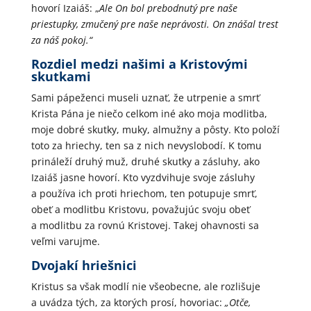
hovorí Izaiáš: „
Ale On bol prebodnutý pre naše
priestupky, zmučený pre naše neprávosti. On znášal trest
za náš pokoj.“
Rozdiel medzi našimi a Kristovými
skutkami
Sami pápeženci museli uznať, že utrpenie a smrť
Krista Pána je niečo celkom iné ako moja modlitba,
moje dobré skutky, muky, almužny a pôsty. Kto položí
toto za hriechy, ten sa z nich nevyslobodí. K tomu
prináleží druhý muž, druhé skutky a zásluhy, ako
Izaiáš jasne hovorí. Kto vyzdvihuje svoje zásluhy
a používa ich proti hriechom, ten potupuje smrť,
obeť a modlitbu Kristovu, považujúc svoju obeť
a modlitbu za rovnú Kristovej. Takej ohavnosti sa
veľmi varujme.
Dvojakí hriešnici
Kristus sa však modlí nie všeobecne, ale rozlišuje
a uvádza tých, za ktorých prosí, hovoriac:
„Otče,