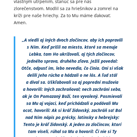
vlastným utrpením, stanúc sa pre nás
zlorečenstvom. Modlil sa za hriešnikov a zomrel na
kríži pre naše hriechy. Za to Mu máme ďakovať.
Amen.
„A viedli aj iných dvoch zločincov, aby ich popravili
s Ním. Keď prišli na miesto, ktoré sa menuje
Lebka, tam Ho ukrižovali, aj tých zločincov,
jedného sprava, druhého zľava. Ježiš povedal:
Otče, odpusť im, lebo nevedia, čo činia. Oni si však
delili Jeho rúcha a hádzali o ne lós. A ľud stál
a díval sa. Uškľabovali sa aj poprední mužovia
a hovorili: Iných zachraňoval; nech zachráni seba,
ak je On Pomazaný Boží, ten vyvolený. Posmievali
sa Mu aj vojaci, keď prichádzali a podávali Mu
ocot, hovorili: Ak si kráľ židovský, zachráň sa! Bol
nad Ním nápis po grécky, latinsky a hebrejsky:
Tento je kráľ židovský. A jeden zo zločincov, ktorí
tam viseli, rúhal sa Mu a hovoril: Či nie si Ty