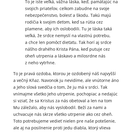
To je iste veľká, vážna láska, keď, pamätajúc na
svojich priateľov, celkom zabudne na svoje
nebezpečenstvo, bolesť a škodu. Takú majú
rodičia k svojim deťom, keď sa rútia cez
plamene, aby ich oslobodili. Tu je láska taká
veľká, že srdce nemyslí na vlastnú potrebu,
a chce len pomôcť dieťaťu. Tak horí aj srdce
nášho drahého Krista Pána, keď putuje cez
oheň utrpenia a láskavo a milosrdne nás
z neho vytrhne.
To je pravá ozdoba, ktorou je ozdobený náš najvyšší
a večný Kňaz. Navonok ju nevidíme, ale vnútorne áno
a Jeho slová svedčia o tom, že ju má v srdci. Tak
vnímajme všetko Jeho utrpenie, pochopiac a nedajúc
si vziať, že sa Kristus za nás obetoval a len na tom
Mu záležalo, aby nás vyslobodil. Beží za nami a
uchvacuje nás skrze všetko utrpenie ako cez oheň.
Toto potrebujeme vedieť nielen pre naše potešenie,
ale aj na posilnenie proti jedu diabla, ktorý vlieva