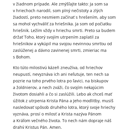
v žiadnom prípade. Ale zmýšľajte takto: Ja som sa
v hriechoch narodil, som plný nečistoty a zlých
žiadostí, preto nesmiem začínať s hrešením, aby som
sa mohol vychváliť za hriešnika. Ja som od počiatku
hriešnik. Ležím vždy v hriechu smrti. Preto sa budem
držať Toho, ktorý svojím utrpením zaplatil za
hriešnikov a vykúpil ma svojou nevinnou smrťou od
zaslúženej a dávno zavinenej smrti, zmieriac ma
s Bohom.
Kto túto milostivú kázeň zneužíva, od hriechov
neupustí, nevyznáva ich ani neľutuje, ten nech sa
pozrie na toho prvého lotra po ľavici, na biskupov
a žoldnierov, a nech zváži, čo svojím nekajúcim
životom dosiahli a čo si zaslúžili. Lebo ak chceš mať
úžitok z utrpenia Krista Pána a Jeho modlitby, musíš
nasledovať spôsob druhého lotra, ktorý svoje hriechy
vyznáva, prosí o milosť a Krista nazýva Pánom
a Kráľom večného života. To nech nám dopraje náš
drahý Kristus Pán. Amen.