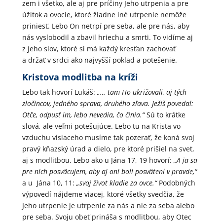
zem i všetko, ale aj pre príčiny Jeho utrpenia a pre
úžitok a ovocie, ktoré žiadne iné utrpenie nemôže
priniesť. Lebo On netrpí pre seba, ale pre nás, aby
nás vyslobodil a zbavil hriechu a smrti. To vidíme aj
z Jeho slov, ktoré si má každý kresťan zachovať
a držať v srdci ako najvyšší poklad a potešenie.
Kristova modlitba na kríži
Lebo tak hovorí Lukáš:
„… tam Ho ukrižovali, aj tých
zločincov, jedného sprava, druhého zľava. Ježiš povedal:
Otče, odpusť im, lebo nevedia, čo činia.“
Sú to krátke
slová, ale veľmi potešujúce. Lebo tu na Krista vo
vzduchu visiaceho musíme tak pozerať, že koná svoj
pravý kňazský úrad a dielo, pre ktoré prišiel na svet,
aj s modlitbou. Lebo ako u Jána 17, 19 hovorí:
„A ja sa
pre nich posväcujem, aby aj oni boli posvätení v pravde,“
a u Jána 10, 11:
„svoj život kladie za ovce.“
Podobných
výpovedí nájdeme viacej, ktoré všetky svedčia, že
Jeho utrpenie je utrpenie za nás a nie za seba alebo
pre seba. Svoju obeť prináša s modlitbou, aby Otec