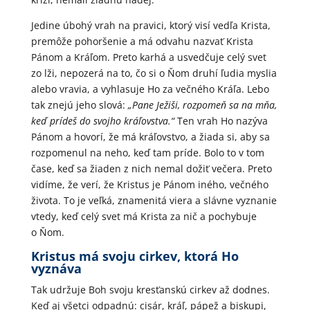
Jedine úbohý vrah na pravici, ktorý visí vedľa Krista,
premôže pohoršenie a má odvahu nazvať Krista
Pánom a Kráľom. Preto karhá a usvedčuje celý svet
zo lži, nepozerá na to, čo si o Ňom druhí ľudia myslia
alebo vravia, a vyhlasuje Ho za večného Kráľa. Lebo
tak znejú jeho slová:
„Pane Ježiši, rozpomeň sa na mňa,
keď prídeš do svojho kráľovstva.“
Ten vrah Ho nazýva
Pánom a hovorí, že má kráľovstvo, a žiada si, aby sa
rozpomenul na neho, keď tam príde. Bolo to v tom
čase, keď sa žiaden z nich nemal dožiť večera. Preto
vidíme, že verí, že Kristus je Pánom iného, večného
života. To je veľká, znamenitá viera a slávne vyznanie
vtedy, keď celý svet má Krista za nič a pochybuje
o Ňom.
Kristus má svoju cirkev, ktorá Ho
vyznáva
Tak udržuje Boh svoju kresťanskú cirkev až dodnes.
Keď aj všetci odpadnú: cisár, kráľ, pápež a biskupi,