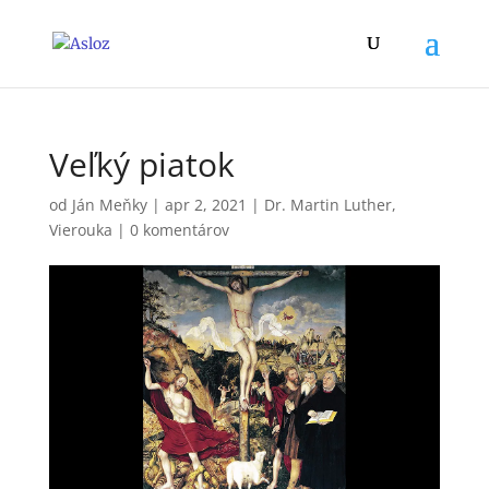
Veľký piatok
od
Ján Meňky
|
apr 2, 2021
|
Dr. Martin Luther
,
Vierouka
|
0 komentárov