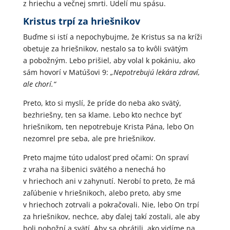
z hriechu a večnej smrti. Udelí mu spásu.
Kristus trpí za hriešnikov
Buďme si istí a nepochybujme, že Kristus sa na kríži
obetuje za hriešnikov, nestalo sa to kvôli svätým
a pobožným. Lebo prišiel, aby volal k pokániu, ako
sám hovorí v Matúšovi 9:
„Nepotrebujú lekára zdraví,
ale chorí.“
Preto, kto si myslí, že príde do neba ako svätý,
bezhriešny, ten sa klame. Lebo kto nechce byť
hriešnikom, ten nepotrebuje Krista Pána, lebo On
nezomrel pre seba, ale pre hriešnikov.
Preto majme túto udalosť pred očami: On spraví
z vraha na šibenici svätého a nenechá ho
v hriechoch ani v zahynutí. Nerobí to preto, že má
zaľúbenie v hriešnikoch, alebo preto, aby sme
v hriechoch zotrvali a pokračovali. Nie, lebo On trpí
za hriešnikov, nechce, aby ďalej takí zostali, ale aby
boli pobožní a svätí. Aby sa obrátili, ako vidíme na