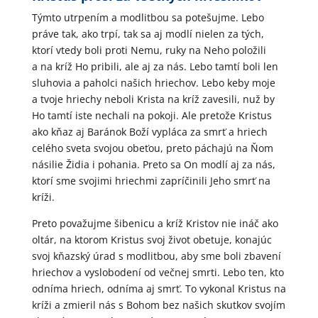
Týmto utrpením a modlitbou sa potešujme. Lebo
práve tak, ako trpí, tak sa aj modlí nielen za tých,
ktorí vtedy boli proti Nemu, ruky na Neho položili
a na kríž Ho pribili, ale aj za nás. Lebo tamtí boli len
sluhovia a paholci našich hriechov. Lebo keby moje
a tvoje hriechy neboli Krista na kríž zavesili, nuž by
Ho tamtí iste nechali na pokoji. Ale pretože Kristus
ako kňaz aj Baránok Boží vypláca za smrť a hriech
celého sveta svojou obeťou, preto páchajú na Ňom
násilie Židia i pohania. Preto sa On modlí aj za nás,
ktorí sme svojimi hriechmi zapríčinili Jeho smrť na
kríži.
Preto považujme šibenicu a kríž Kristov nie ináč ako
oltár, na ktorom Kristus svoj život obetuje, konajúc
svoj kňazský úrad s modlitbou, aby sme boli zbavení
hriechov a vyslobodení od večnej smrti. Lebo ten, kto
odníma hriech, odníma aj smrť. To vykonal Kristus na
kríži a zmieril nás s Bohom bez našich skutkov svojím