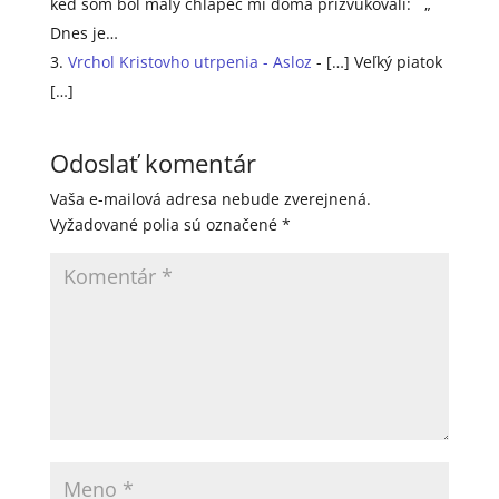
keď som bol malý chlapec mi doma prízvukovali: „
Dnes je…
Vrchol Kristovho utrpenia - Asloz
- […] Veľký piatok
[…]
Odoslať komentár
Vaša e-mailová adresa nebude zverejnená.
Vyžadované polia sú označené
*