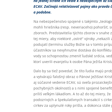
na jednej strane ich vedie k nebezpečným až š
ECAV. Začínajú relativizovať pojmy ako pravda 
a podobne.
Na nebezpečenstvo spojené s takýmto „teologic
mohli hriešnika (resp. neveriaceho) pohoršiť,
zboroch. Predstavitelia týchto zborov v snahe z
tej miery, aby niektoré „ostré“ výroky „nekazil
podujatí (termínu služby Božie sa v tomto prí
účastníkov sa nevyhnutne dostáva do konflikt
vody so schopnosťou zmeniť ľudské srdcia, ve
ktorí uverili evanjeliu k osobe Pána Ježiša Krist
Dalo by sa tiež povedať, že títo ľudia majú pr
a vytvárajú falošný obraz o Pánovi Ježišovi K
aj súčasné vedenie ECAV, sú oveľa prozaickejšie
pochybných okolností) a s nimi spojené benefit
príliš veľkým lákadlom. A to až do tej miery, ž
podozrivých a špekulatívnych transakcií s cirk
cirkev za uplynulé roky prišla, a dokonca stále