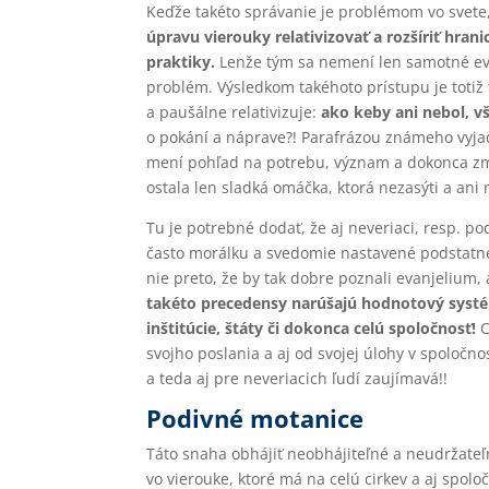
Keďže takéto správanie je problémom vo svete, n
úpravu vierouky relativizovať a rozšíriť hrani
praktiky.
Lenže tým sa nemení len samotné eva
problém. Výsledkom takéhoto prístupu je totiž t
a paušálne relativizuje:
ako keby ani nebol, v
o pokání a náprave?! Parafrázou známeho vyjad
mení pohľad na potrebu, význam a dokonca zmys
ostala len sladká omáčka, ktorá nezasýti a ani 
Tu je potrebné dodať, že aj neveriaci, resp. p
často morálku a svedomie nastavené podstatne 
nie preto, že by tak dobre poznali evanjelium, 
takéto precedensy narúšajú hodnotový systém
inštitúcie, štáty či dokonca celú spoločnosť!
C
svojho poslania a aj od svojej úlohy v spoločnos
a teda aj pre neveriacich ľudí zaujímavá!!
Podivné motanice
Táto snaha obhájiť neobhájiteľné a neudržate
vo vierouke, ktoré má na celú cirkev a aj spol