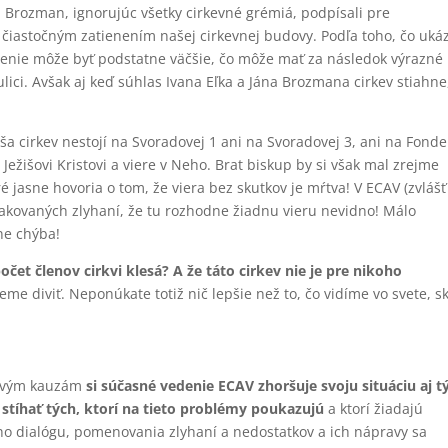
án Brozman, ignorujúc všetky cirkevné grémiá, podpísali pre
 čiastočným zatienením našej cirkevnej budovy. Podľa toho, čo ukáz
enenie môže byť podstatne väčšie, čo môže mať za následok výrazné
ici. Avšak aj keď súhlas Ivana Eľka a Jána Brozmana cirkev stiahne
a cirkev nestojí na Svoradovej 1 ani na Svoradovej 3, ani na Fonde
ežišovi Kristovi a viere v Neho. Brat biskup by si však mal zrejme
ré jasne hovoria o tom, že viera bez skutkov je mŕtva! V ECAV (zvlášť
pakovaných zlyhaní, že tu rozhodne žiadnu vieru nevidno! Málo
lne chýba!
očet členov cirkvi klesá? A že táto cirkev nie je pre nikoho
e diviť. Neponúkate totiž nič lepšie než to, čo vidíme vo svete, s
kovým kauzám
si súčasné vedenie ECAV zhoršuje svoju situáciu aj t
 stíhať tých, ktorí na tieto problémy poukazujú
a ktorí žiadajú
 dialógu, pomenovania zlyhaní a nedostatkov a ich nápravy sa