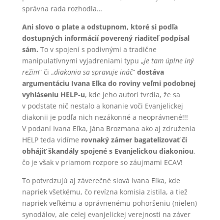
správna rada rozhodla…
Ani slovo o plate a odstupnom, ktoré si podľa
dostupných informácií poverený riaditeľ podpísal
sám.
To v spojení s podivnými a tradične
manipulatívnymi vyjadreniami typu „
je tam úplne iný
režim
“ či „
diakonia sa spravuje ináč
“
dostáva
argumentáciu Ivana Eľka do roviny veľmi podobnej
vyhláseniu HELP-u
, kde jeho autori tvrdia, že sa
v podstate nič nestalo a konanie voči Evanjelickej
diakonii je podľa nich nezákonné a neoprávnené!!!
V podaní Ivana Eľka, Jána Brozmana ako aj združenia
HELP teda vidíme
rovnaký zámer bagatelizovať či
obhájiť škandály spojené s Evanjelickou diakoniou
,
čo je však v priamom rozpore so záujmami ECAV!
To potvrdzujú aj záverečné slová Ivana Eľka, kde
napriek všetkému, čo revízna komisia zistila, a tiež
napriek veľkému a oprávnenému pohoršeniu (nielen)
synodálov, ale celej evanjelickej verejnosti na záver