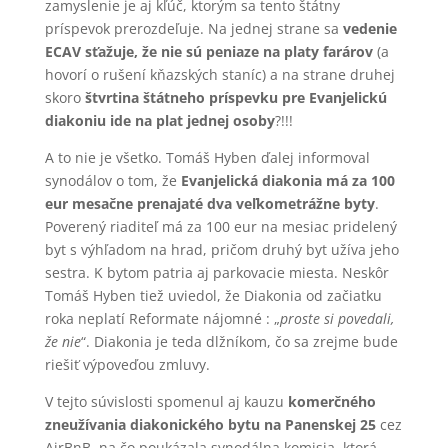
zamyslenie je aj kľúč, ktorým sa tento štátny
príspevok prerozdeľuje. Na jednej strane sa
vedenie
ECAV sťažuje, že nie sú peniaze na platy farárov
(a
hovorí o rušení kňazských staníc) a na strane druhej
skoro
štvrtina štátneho príspevku pre Evanjelickú
diakoniu ide na plat jednej osoby
?!!!
A to nie je všetko. Tomáš Hyben ďalej informoval
synodálov o tom, že
Evanjelická diakonia má za 100
eur mesačne prenajaté dva veľkometrážne byty
.
Poverený riaditeľ má za 100 eur na mesiac pridelený
byt s výhľadom na hrad, pričom druhý byt užíva jeho
sestra. K bytom patria aj parkovacie miesta. Neskôr
Tomáš Hyben tiež uviedol, že Diakonia od začiatku
roka neplatí Reformate nájomné : „
proste si povedali,
že nie
“. Diakonia je teda dlžníkom, čo sa zrejme bude
riešiť výpoveďou zmluvy.
V tejto súvislosti spomenul aj kauzu
komerčného
zneužívania diakonického bytu na Panenskej 25
cez
AirBnB, na čo poukázala synodálna komisia, ktorá