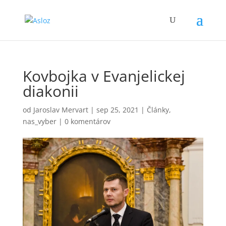
Kovbojka v Evanjelickej
diakonii
od
Jaroslav Mervart
|
sep 25, 2021
|
Články
,
nas_vyber
|
0 komentárov