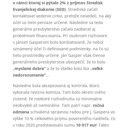
v rámci ktorej si pýtalo 2% z príjmov Stredísk
Evanjelickej diakonie (SED)
. Strediská začali
kontaktovať vedenie cirkvi, pretože nevedeli, na aký
účel sú tieto peniaze určené. Následne sa teda
generálne presbyterstvo začalo zaoberať aj
problémom financovania. Pri osobnom rozhovore
s Jánom Gasperom bolo konštatované, že nebol
oznámený účel či definované podmienky, na čo sú
tieto prostriedky určené. Ján Gasper však členov
generálneho presbyterstva ubezpečil, že to bolo
„
myslené dobre“
a že to všetko bolo iba „
veľké
nedorozumenie“
…
Následne bola akceptovaná aj kontrola, ktorú
vykonala revízna komisia. Tam bolo okrem iného
zistené, že niektoré rozhodnutia sú minimálne
neobvyklé až nemorálne. Tam patrí napr.
ročná
odmena
schválená správnou radou pre J. Gaspera vo
výške 10 % celkového príjmu povereného riaditeľa, čo
v roku 2020 predstavovalo sumu
10 017 eur
! Takto