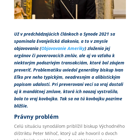
Už v predchádzajúcich článkoch o Synode 2021 sa
spomínala Evanjelická diakonia, a to v zmysle
objavovania (
Objavovanie Ameriky
) zloženia jej
orgánov či poverovacích zmlúv, ale aj vo vzťahu k
niektorým podozrivým transakciám, ktoré bol záujem
preveriť. Problematiku uviedol generálny biskup Ivan
Eľko pre neho typickým, neadresným a alibistickým
popisom udalostí. Pri preverovaní vecí sa vraj dostali
aj k mandátnej zmluve, ktorá ich naozaj vystrašila,
bola to vraj kovbojka. Tak sa na tú kovbojku pozrime
bližšie.
Právny problém
Celú situáciu synodálom priblížil biskup Východného
dištriktu Peter Mihoč, ktorý už ale hovoril o dvoch