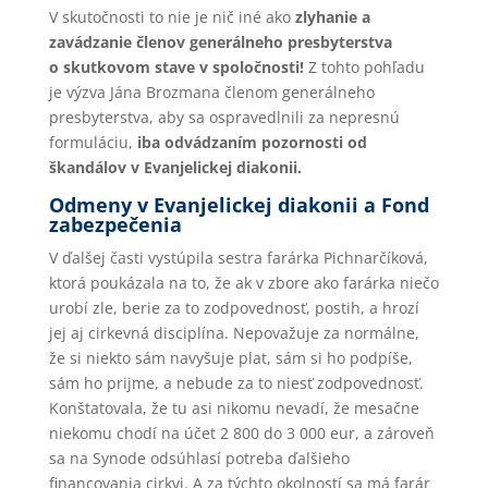
V skutočnosti to nie je nič iné ako
zlyhanie a
zavádzanie členov generálneho presbyterstva
o skutkovom stave v spoločnosti!
Z tohto pohľadu
je výzva Jána Brozmana členom generálneho
presbyterstva, aby sa ospravedlnili za nepresnú
formuláciu,
iba odvádzaním pozornosti od
škandálov v Evanjelickej diakonii.
Odmeny v Evanjelickej diakonii a Fond
zabezpečenia
V ďalšej časti vystúpila sestra farárka Pichnarčíková,
ktorá poukázala na to, že ak v zbore ako farárka niečo
urobí zle, berie za to zodpovednosť, postih, a hrozí
jej aj cirkevná disciplína. Nepovažuje za normálne,
že si niekto sám navyšuje plat, sám si ho podpíše,
sám ho prijme, a nebude za to niesť zodpovednosť.
Konštatovala, že tu asi nikomu nevadí, že mesačne
niekomu chodí na účet 2 800 do 3 000 eur, a zároveň
sa na Synode odsúhlasí potreba ďalšieho
financovania cirkvi. A za týchto okolností sa má farár