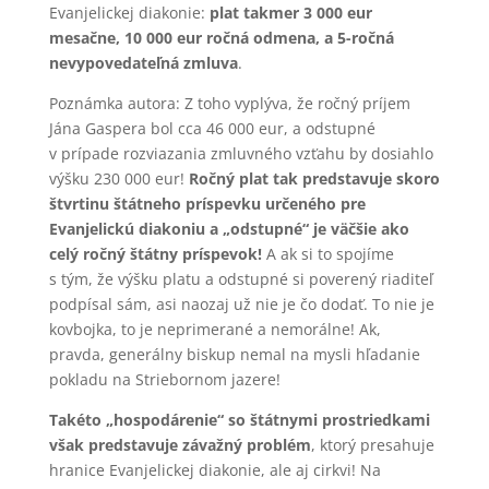
Evanjelickej diakonie:
plat takmer 3 000 eur
mesačne, 10 000 eur ročná odmena, a 5-ročná
nevypovedateľná zmluva
.
Poznámka autora: Z toho vyplýva, že ročný príjem
Jána Gaspera bol cca 46 000 eur, a odstupné
v prípade rozviazania zmluvného vzťahu by dosiahlo
výšku 230 000 eur!
Ročný plat tak predstavuje skoro
štvrtinu štátneho príspevku určeného pre
Evanjelickú diakoniu a „odstupné“ je väčšie ako
celý ročný štátny príspevok!
A ak si to spojíme
s tým, že výšku platu a odstupné si poverený riaditeľ
podpísal sám, asi naozaj už nie je čo dodať. To nie je
kovbojka, to je neprimerané a nemorálne! Ak,
pravda, generálny biskup nemal na mysli hľadanie
pokladu na Striebornom jazere!
Takéto „hospodárenie“ so štátnymi prostriedkami
však predstavuje závažný problém
, ktorý presahuje
hranice Evanjelickej diakonie, ale aj cirkvi! Na