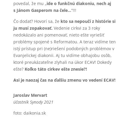
povedal, že mu „
ide o funkčnú diakoniu, nech aj
s Jánom Gasperom na čele…
“!!!
Čo dodať? Hovorí sa, že
kto sa nepoučí z histórie si
ju musí zopakovať.
Vedenie cirkvi za 3 roky
nedokázalo ani pomenovať, nieto ešte vyriešiť
problémy spojené s Reformatou. A teraz vidíme ten
istý prístup pri (ne)riešení podobných problémov v
Evanjelickej diakonii. Aj tu vidíme obhajobu osôb,
ktoré preukázateľne zlyhali na úkor ECAV! Dokedy
ešte?
Koľko táto cirkev ešte znesie?!
Asi je naozaj čas na ďalšiu zmenu vo vedení ECAV!
Jaroslav Mervart
účastník Synody 2021
foto: daikonia.sk