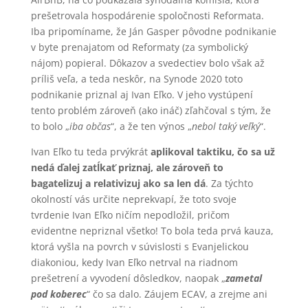
prešetrovala hospodárenie spoločnosti Reformata.
Iba pripomíname, že Ján Gasper pôvodne podnikanie
v byte prenajatom od Reformaty (za symbolický
nájom) popieral. Dôkazov a svedectiev bolo však až
príliš veľa, a teda neskôr, na Synode 2020 toto
podnikanie priznal aj Ivan Eľko. V jeho vystúpení
tento problém zároveň (ako ináč) zľahčoval s tým, že
to bolo „
iba občas
“, a že ten výnos „
nebol taký veľký
“.
Ivan Eľko tu teda prvýkrát
aplikoval taktiku, čo sa už
nedá ďalej zatĺkať priznaj, ale zároveň to
bagatelizuj a relativizuj ako sa len dá
. Za týchto
okolností vás určite neprekvapí, že toto svoje
tvrdenie Ivan Eľko ničím nepodložil, pričom
evidentne nepriznal všetko! To bola teda prvá kauza,
ktorá vyšla na povrch v súvislosti s Evanjelickou
diakoniou, kedy Ivan Eľko netrval na riadnom
prešetrení a vyvodení dôsledkov, naopak „
zametal
pod koberec
“ čo sa dalo. Záujem ECAV, a zrejme ani