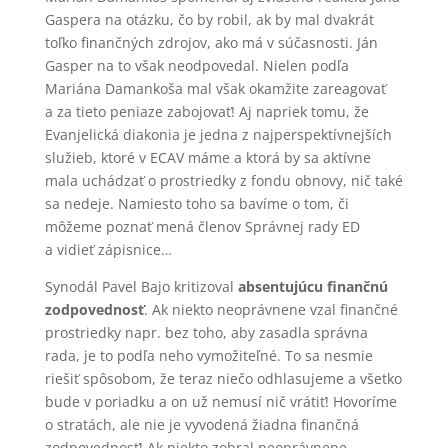
Gaspera na otázku, čo by robil, ak by mal dvakrát
toľko finančných zdrojov, ako má v súčasnosti. Ján
Gasper na to však neodpovedal. Nielen podľa
Mariána Damankoša mal však okamžite zareagovať
a za tieto peniaze zabojovať! Aj napriek tomu, že
Evanjelická diakonia je jedna z najperspektívnejších
služieb, ktoré v ECAV máme a ktorá by sa aktívne
mala uchádzať o prostriedky z fondu obnovy, nič také
sa nedeje. Namiesto toho sa bavíme o tom, či
môžeme poznať mená členov Správnej rady ED
a vidieť zápisnice…
Synodál Pavel Bajo kritizoval
absentujúcu finančnú
zodpovednosť
. Ak niekto neoprávnene vzal finančné
prostriedky napr. bez toho, aby zasadla správna
rada, je to podľa neho vymožiteľné. To sa nesmie
riešiť spôsobom, že teraz niečo odhlasujeme a všetko
bude v poriadku a on už nemusí nič vrátiť! Hovoríme
o stratách, ale nie je vyvodená žiadna finančná
zodpovednosť! Ak niekto zobral neoprávnene