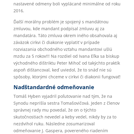
nastavené odmeny boli vyplácané minimálne od roku
2016.
Ďalší morálny problém je spojený s mandátnou
zmluvou, kde mandant podpísal zmluvu aj za
mandatára. Táto zmluva okrem iného obsahovala aj
záväzok cirkvi či diakonie vyplatiť v prípade
rozviazania obchodného vzťahu mandantovi ušlú
mzdu za 5 rokov!!! Na rozdiel od Ivana Eľka sa biskup
východného dištriktu Peter Mihoč od takýchto praktík
aspoň dištancoval, keď uviedol, že to snáď nie sú
spôsoby, ktorými chceme v cirkvi či diakonii fungovať!
Nadštandardné odmeňovanie
Tomáš Hyben vyjadril poľutovanie nad tým, že na
Synodu neprišla sestra Tomašovičová. Jeden z členov
správnej rady mu povedal, že on o týchto
skutočnostiach nevedel a keby vedel, nikdy by za to
nezdvihol ruku. Následne zosumarizoval
odmeňovanie J. Gaspera, povereného riadením