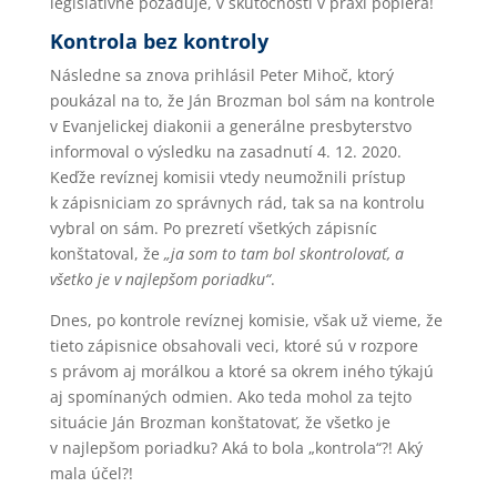
legislatívne požaduje, v skutočnosti v praxi popiera!
Kontrola bez kontroly
Následne sa znova prihlásil Peter Mihoč, ktorý
poukázal na to, že Ján Brozman bol sám na kontrole
v Evanjelickej diakonii a generálne presbyterstvo
informoval o výsledku na zasadnutí 4. 12. 2020.
Keďže revíznej komisii vtedy neumožnili prístup
k zápisniciam zo správnych rád, tak sa na kontrolu
vybral on sám. Po prezretí všetkých zápisníc
konštatoval, že
„ja som to tam bol skontrolovať, a
všetko je v najlepšom poriadku“
.
Dnes, po kontrole revíznej komisie, však už vieme, že
tieto zápisnice obsahovali veci, ktoré sú v rozpore
s právom aj morálkou a ktoré sa okrem iného týkajú
aj spomínaných odmien. Ako teda mohol za tejto
situácie Ján Brozman konštatovať, že všetko je
v najlepšom poriadku? Aká to bola „kontrola“?! Aký
mala účel?!