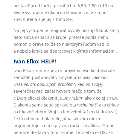
postaviť pred ľudí a prosiť ich o 6,50, 7,50 či 10 eur.
Svoje vystúpenie ukončila slovami, že je z toho
znechutená a je jej z toho zle.
Na jej vystúpenie reagoval bývalý biskup Sabol, ktorý
tieto slová označil za kruté, pretože podľa neho
pomohlo práve to, že to niektorým ľuďom vadilo
a nebolo ľahké sa dopracovať k týmto informáciám…
Ivan Eľko: HELP!
Ivan Eľko zrejme znova s úmyslom všetko dokonale
zamotať, postupoval v zmysle príslovia „
nemám
riešenie, ale obdivujem problém
“, keď vo svojej
záverečnej reči začal hovoriť niečo o tom, že
v Evanjelickej diakonii je „
iný režim
“ ako v celej cirkvi.
Diakonia sama seba spravuje „
trochu ináč
“ ako cirkev
a cirkevné zbory. Vraj sa len veľmi ťažko dá dokázať,
že tá odmena bola nelegálna, ak vám niekto
argumentuje, že to správna rada schválila… On tie
peniaze dostáva v tom režime, že všetko je OK, že