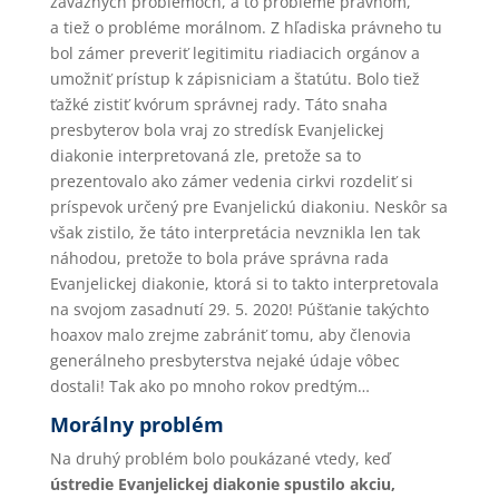
závažných problémoch, a to probléme právnom,
a tiež o probléme morálnom. Z hľadiska právneho tu
bol zámer preveriť legitimitu riadiacich orgánov a
umožniť prístup k zápisniciam a štatútu. Bolo tiež
ťažké zistiť kvórum správnej rady. Táto snaha
presbyterov bola vraj zo stredísk Evanjelickej
diakonie interpretovaná zle, pretože sa to
prezentovalo ako zámer vedenia cirkvi rozdeliť si
príspevok určený pre Evanjelickú diakoniu. Neskôr sa
však zistilo, že táto interpretácia nevznikla len tak
náhodou, pretože to bola práve správna rada
Evanjelickej diakonie, ktorá si to takto interpretovala
na svojom zasadnutí 29. 5. 2020! Púšťanie takýchto
hoaxov malo zrejme zabrániť tomu, aby členovia
generálneho presbyterstva nejaké údaje vôbec
dostali! Tak ako po mnoho rokov predtým…
Morálny problém
Na druhý problém bolo poukázané vtedy, keď
ústredie Evanjelickej diakonie spustilo akciu,