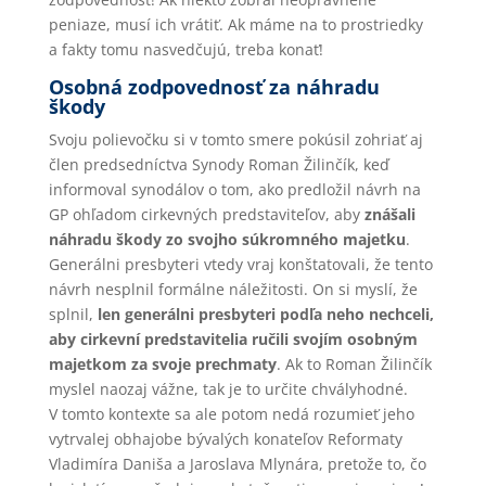
peniaze, musí ich vrátiť. Ak máme na to prostriedky
a fakty tomu nasvedčujú, treba konať!
Osobná zodpovednosť za náhradu
škody
Svoju polievočku si v tomto smere pokúsil zohriať aj
člen predsedníctva Synody Roman Žilinčík, keď
informoval synodálov o tom, ako predložil návrh na
GP ohľadom cirkevných predstaviteľov, aby
znášali
náhradu škody zo svojho súkromného majetku
.
Generálni presbyteri vtedy vraj konštatovali, že tento
návrh nesplnil formálne náležitosti. On si myslí, že
splnil,
len generálni presbyteri podľa neho nechceli,
aby cirkevní predstavitelia ručili svojím osobným
majetkom za svoje prechmaty
. Ak to Roman Žilinčík
myslel naozaj vážne, tak je to určite chvályhodné.
V tomto kontexte sa ale potom nedá rozumieť jeho
vytrvalej obhajobe bývalých konateľov Reformaty
Vladimíra Daniša a Jaroslava Mlynára, pretože to, čo