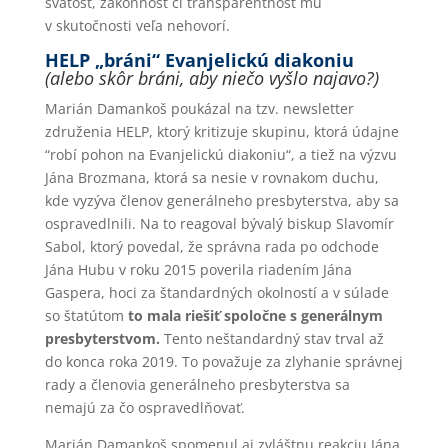
svätosť, zákonnosť či transparentnosť mu
v skutočnosti veľa nehovorí.
HELP „bráni“ Evanjelickú diakoniu
(alebo skôr bráni, aby niečo vyšlo najavo?)
Marián Damankoš poukázal na tzv. newsletter
združenia HELP, ktorý kritizuje skupinu, ktorá údajne
“robí pohon na Evanjelickú diakoniu“, a tiež na výzvu
Jána Brozmana, ktorá sa nesie v rovnakom duchu,
kde vyzýva členov generálneho presbyterstva, aby sa
ospravedlnili. Na to reagoval bývalý biskup Slavomír
Sabol, ktorý povedal, že správna rada po odchode
Jána Hubu v roku 2015 poverila riadením Jána
Gaspera, hoci za štandardných okolností a v súlade
so štatútom
to mala riešiť spoločne s generálnym
presbyterstvom.
Tento neštandardný stav trval až
do konca roka 2019. To považuje za zlyhanie správnej
rady a členovia generálneho presbyterstva sa
nemajú za čo ospravedlňovať.
Marián Damankoš spomenul aj zvláštnu reakciu Jána