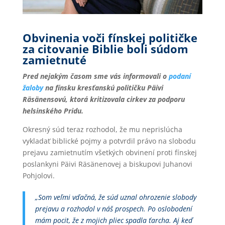
Obvinenia voči fínskej političke
za citovanie Biblie boli súdom
zamietnuté
Pred nejakým časom sme vás informovali o
podaní
žaloby
na fínsku kresťanskú političku Päivi
Räsänensovú, ktorá kritizovala cirkev za podporu
helsinského Pridu.
Okresný súd teraz rozhodol, že mu neprislúcha
vykladať biblické pojmy a potvrdil právo na slobodu
prejavu zamietnutím všetkých obvinení proti fínskej
poslankyni Päivi Räsänenovej a biskupovi Juhanovi
Pohjolovi.
„Som veľmi vďačná, že súd uznal ohrozenie slobody
prejavu a rozhodol v náš prospech. Po oslobodení
mám pocit, že z mojich pliec spadla ťarcha. Aj keď