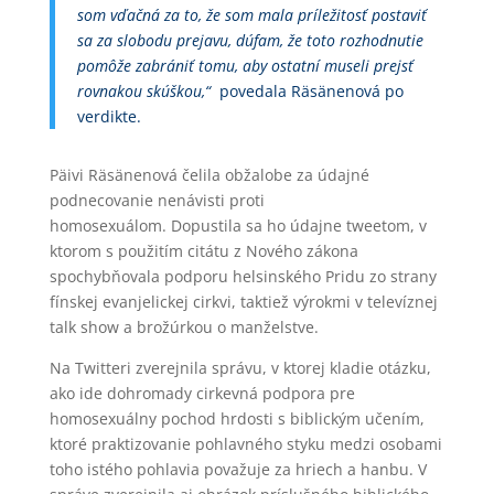
som vďačná za to, že som mala príležitosť postaviť
sa za slobodu prejavu, dúfam, že toto rozhodnutie
pomôže zabrániť tomu, aby ostatní museli prejsť
rovnakou skúškou,“
povedala
Räsänenová po
verdikte.
Päivi Räsänenová čelila obžalobe za údajné
podnecovanie nenávisti proti
homosexuálom. Dopustila sa ho údajne tweetom, v
ktorom s použitím citátu z Nového zákona
spochybňovala podporu helsinského Pridu zo strany
fínskej evanjelickej cirkvi, taktiež výrokmi v televíznej
talk show a brožúrkou o manželstve.
Na Twitteri zverejnila správu, v ktorej kladie otázku,
ako ide dohromady cirkevná podpora pre
homosexuálny pochod hrdosti s biblickým učením,
ktoré praktizovanie pohlavného styku medzi osobami
toho istého pohlavia považuje za hriech a hanbu. V