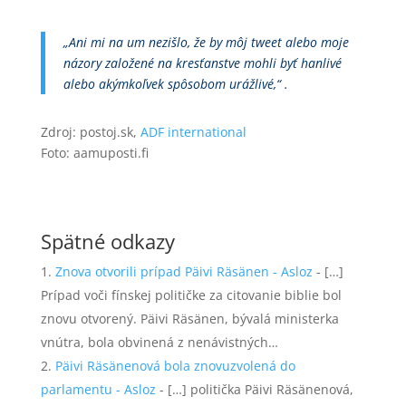
„Ani mi na um nezišlo, že by môj tweet alebo moje
názory založené na kresťanstve mohli byť hanlivé
alebo akýmkoľvek spôsobom urážlivé,“ .
Zdroj: postoj.sk,
ADF international
Foto: aamuposti.fi
Spätné odkazy
Znova otvorili prípad Päivi Räsänen - Asloz
- […]
Prípad voči fínskej političke za citovanie biblie bol
znovu otvorený. Päivi Räsänen, bývalá ministerka
vnútra, bola obvinená z nenávistných…
Päivi Räsänenová bola znovuzvolená do
parlamentu - Asloz
- […] politička Päivi Räsänenová,