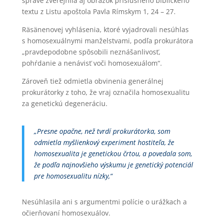
správe zverejnila aj obrázok príslušného biblického
textu z Listu apoštola Pavla Rímskym 1, 24 – 27.
Räsänenovej vyhlásenia, ktoré vyjadrovali nesúhlas
s homosexuálnymi manželstvami, podľa prokurátora
„pravdepodobne spôsobili neznášanlivosť,
pohŕdanie a nenávisť voči homosexuálom“.
Zároveň tiež odmietla obvinenia generálnej
prokurátorky z toho, že vraj označila homosexualitu
za genetickú degeneráciu.
„Presne opačne, než tvrdí prokurátorka, som
odmietla myšlienkový experiment hostiteľa, že
homosexualita je genetickou črtou, a povedala som,
že podľa najnovšieho výskumu je genetický potenciál
pre homosexualitu nízky,“
Nesúhlasila ani s argumentmi polície o urážkach a
očierňovaní homosexuálov.