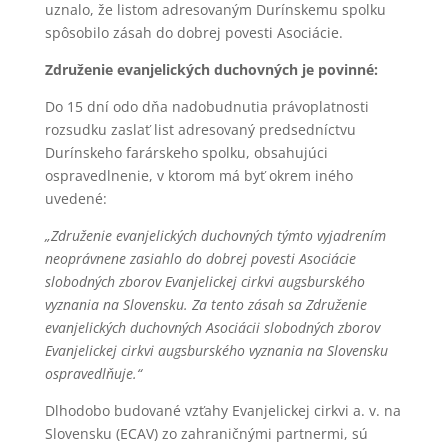
uznalo, že listom adresovaným Durínskemu spolku
spôsobilo zásah do dobrej povesti Asociácie.
Združenie evanjelických duchovných je povinné:
Do 15 dní odo dňa nadobudnutia právoplatnosti
rozsudku zaslať list adresovaný predsedníctvu
Durínskeho farárskeho spolku, obsahujúci
ospravedlnenie, v ktorom má byť okrem iného
uvedené:
„Združenie evanjelických duchovných týmto vyjadrením
neoprávnene zasiahlo do dobrej povesti Asociácie
slobodných zborov Evanjelickej cirkvi augsburského
vyznania na Slovensku. Za tento zásah sa Združenie
evanjelických duchovných Asociácii slobodných zborov
Evanjelickej cirkvi augsburského vyznania na Slovensku
ospravedlňuje.“
Dlhodobo budované vzťahy Evanjelickej cirkvi a. v. na
Slovensku (ECAV) zo zahraničnými partnermi, sú