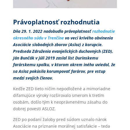
Právoplatnosť rozhodnutia
Dňa 29. 1. 2022 nadobudlo právoplatnosť
rozhodnutie
okresného súdu v Trenčíne
vo veci krivého obvinenia
Asociácie slobodných zborov (Asloz) z korupcie.
Predseda Združenia evanjelických duchovných (ZED),
Ján Bunčák v júli 2019 zaslal list Durínskemu
farárskemu spolku, v ktorom okrem iného uviedol, že
sa Asloz pokúsila korumpovať farárov, pre vstup
medzi svojich členov.
Keďže ZED tieto ničím nepodložené a mimoriadne
difamujúce výroky rozširovalo smerom k tretím
osobám, došlo tým k neoprávnenému zásahu do
dobrej povesti ASLOZ.
ZED po podaní žaloby pred súdom uznalo nárok
Asociácie na priznanie morálnej satisfakcie – teda