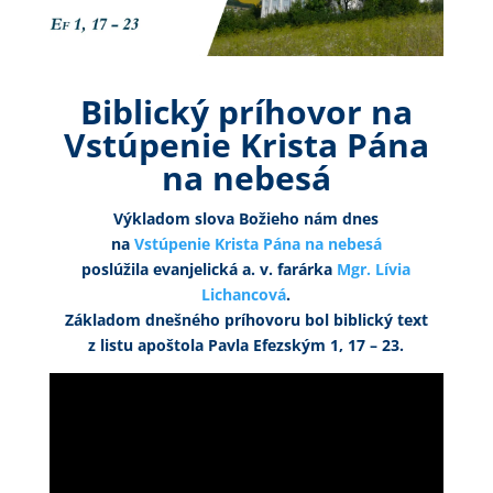
Biblický príhovor na
Vstúpenie Krista Pána
na nebesá
Výkladom slova Božieho nám dnes
na
Vstúpenie Krista Pána na nebesá
poslúžila evanjelická a. v. farárka
Mgr. Lívia
Lichancová
.
Základom dnešného príhovoru bol biblický text
z listu apoštola Pavla Efezským 1, 17 – 23.