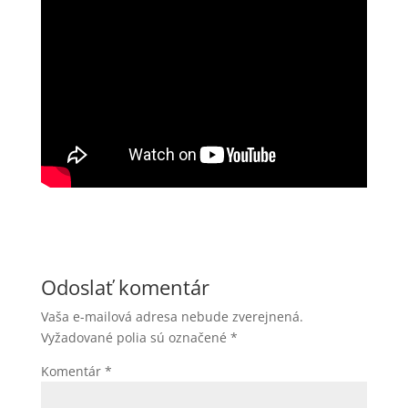
Odoslať komentár
Vaša e-mailová adresa nebude zverejnená.
Vyžadované polia sú označené
*
Komentár
*