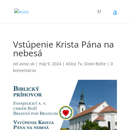
Vstúpenie Krista Pána na
nebesá
od
asloz.sk
|
máj 9, 2024
|
ASloz Tv
,
Slovo Božie
|
0
komentárov