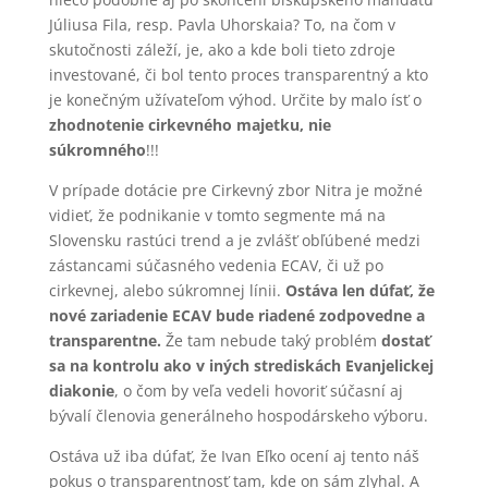
Júliusa Fila, resp. Pavla Uhorskaia? To, na čom v
skutočnosti záleží, je, ako a kde boli tieto zdroje
investované, či bol tento proces transparentný a kto
je konečným užívateľom výhod. Určite by malo ísť o
zhodnotenie cirkevného majetku, nie
súkromného
!!!
V prípade dotácie pre Cirkevný zbor Nitra je možné
vidieť, že podnikanie v tomto segmente má na
Slovensku rastúci trend a je zvlášť obľúbené medzi
zástancami súčasného vedenia ECAV, či už po
cirkevnej, alebo súkromnej línii.
Ostáva len dúfať, že
nové zariadenie ECAV bude riadené zodpovedne a
transparentne.
Že tam nebude taký problém
dostať
sa na kontrolu ako v iných strediskách Evanjelickej
diakonie
, o čom by veľa vedeli hovoriť súčasní aj
bývalí členovia generálneho hospodárskeho výboru.
Ostáva už iba dúfať, že Ivan Eľko ocení aj tento náš
pokus o transparentnosť tam, kde on sám zlyhal. A