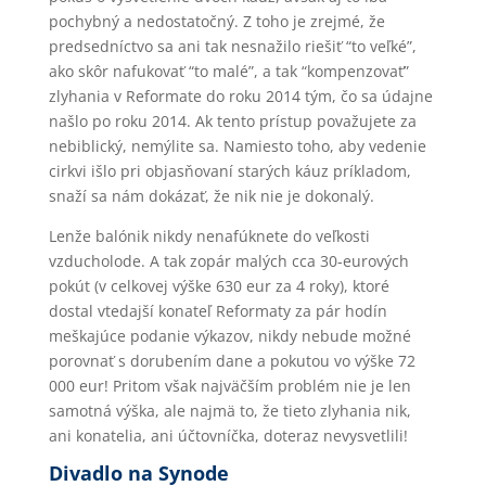
pochybný a nedostatočný. Z toho je zrejmé, že
predsedníctvo sa ani tak nesnažilo riešiť “to veľké”,
ako skôr nafukovať “to malé”, a tak “kompenzovať”
zlyhania v Reformate do roku 2014 tým, čo sa údajne
našlo po roku 2014. Ak tento prístup považujete za
nebiblický, nemýlite sa. Namiesto toho, aby vedenie
cirkvi išlo pri objasňovaní starých káuz príkladom,
snaží sa nám dokázať, že nik nie je dokonalý.
Lenže balónik nikdy nenafúknete do veľkosti
vzducholode. A tak zopár malých cca 30-eurových
pokút (v celkovej výške 630 eur za 4 roky), ktoré
dostal vtedajší konateľ Reformaty za pár hodín
meškajúce podanie výkazov, nikdy nebude možné
porovnať s dorubením dane a pokutou vo výške 72
000 eur! Pritom však najväčším problém nie je len
samotná výška, ale najmä to, že tieto zlyhania nik,
ani konatelia, ani účtovníčka, doteraz nevysvetlili!
Divadlo na Synode