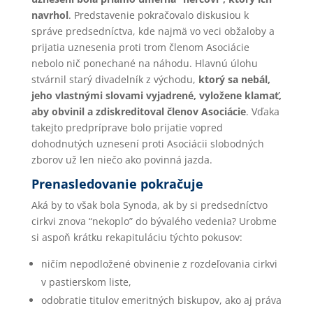
navrhol
. Predstavenie pokračovalo diskusiou k
správe predsedníctva, kde najmä vo veci obžaloby a
prijatia uznesenia proti trom členom Asociácie
nebolo nič ponechané na náhodu. Hlavnú úlohu
stvárnil starý divadelník z východu,
ktorý sa nebál,
jeho vlastnými slovami vyjadrené, vyložene klamať,
aby obvinil a zdiskreditoval členov Asociácie
. Vďaka
takejto predpríprave bolo prijatie vopred
dohodnutých uznesení proti Asociácii slobodných
zborov už len niečo ako povinná jazda.
Prenasledovanie pokračuje
Aká by to však bola Synoda, ak by si predsedníctvo
cirkvi znova “nekoplo” do bývalého vedenia? Urobme
si aspoň krátku rekapituláciu týchto pokusov:
ničím nepodložené obvinenie z rozdeľovania cirkvi
v pastierskom liste,
odobratie titulov emeritných biskupov, ako aj práva