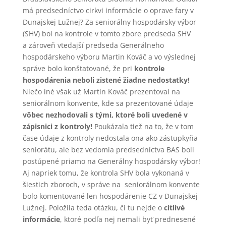
má predsedníctvo cirkvi informácie o oprave fary v
Dunajskej Lužnej? Za seniorálny hospodársky výbor
(SHV) bol na kontrole v tomto zbore predseda SHV
a zároveň vtedajší predseda Generálneho
hospodárskeho výboru Martin Kováč a vo výslednej
správe bolo konštatované, že pri
kontrole
hospodárenia neboli zistené žiadne nedostatky!
Niečo iné však už Martin Kováč prezentoval na
seniorálnom konvente, kde sa prezentované údaje
vôbec nezhodovali s tými, ktoré boli uvedené v
zápisnici z kontroly!
Poukázala tiež na to, že v tom
čase údaje z kontroly nedostala ona ako zástupkyňa
seniorátu, ale bez vedomia predsedníctva BAS boli
postúpené priamo na Generálny hospodársky výbor!
Aj napriek tomu, že kontrola SHV bola vykonaná v
šiestich zboroch, v správe na seniorálnom konvente
bolo komentované len hospodárenie CZ v Dunajskej
Lužnej. Položila teda otázku, či tu nejde o
citlivé
informácie
, ktoré podľa nej nemali byť prednesené