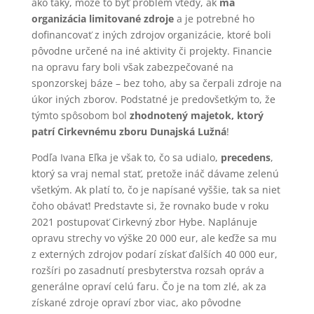
ako taký, môže to byť problém vtedy, ak
má
organizácia limitované zdroje
a je potrebné ho
dofinancovať z iných zdrojov organizácie, ktoré boli
pôvodne určené na iné aktivity či projekty. Financie
na opravu fary boli však zabezpečované na
sponzorskej báze – bez toho, aby sa čerpali zdroje na
úkor iných zborov. Podstatné je predovšetkým to, že
týmto spôsobom bol
zhodnotený majetok, ktorý
patrí Cirkevnému zboru Dunajská Lužná
!
Podľa Ivana Eľka je však to, čo sa udialo,
precedens
,
ktorý sa vraj nemal stať, pretože ináč dávame zelenú
všetkým. Ak platí to, čo je napísané vyššie, tak sa niet
čoho obávať! Predstavte si, že rovnako bude v roku
2021 postupovať Cirkevný zbor Hybe. Naplánuje
opravu strechy vo výške 20 000 eur, ale keďže sa mu
z externých zdrojov podarí získať ďalších 40 000 eur,
rozšíri po zasadnutí presbyterstva rozsah opráv a
generálne opraví celú faru. Čo je na tom zlé, ak za
získané zdroje opraví zbor viac, ako pôvodne