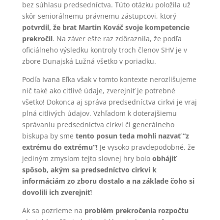
bez súhlasu predsedníctva. Túto otázku položila už
skôr seniorálnemu právnemu zástupcovi, ktorý
potvrdil, že brat Martin Kováč svoje kompetencie
prekročil
. Na záver ešte raz zdôraznila, že podľa
oficiálneho výsledku kontroly troch členov SHV je v
zbore Dunajská Lužná všetko v poriadku.
Podľa Ivana Eľka však v tomto kontexte nerozlišujeme
nič také ako citlivé údaje, zverejniť je potrebné
všetko! Dokonca aj správa predsedníctva cirkvi je vraj
plná citlivých údajov. Vzhľadom k doterajšiemu
správaniu predsedníctva cirkvi či generálneho
biskupa by sme
tento
posun teda mohli nazvať “z
extrému do extrému”!
Je vysoko pravdepodobné, že
jediným zmyslom tejto slovnej hry bolo
obhájiť
spôsob, akým sa predsedníctvo cirkvi k
informáciám zo zboru dostalo a na základe čoho si
dovolili ich zverejniť
!
Ak sa pozrieme na
problém prekročenia rozpočtu