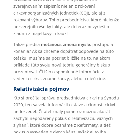
zverejňovaním zápisníc nielen z rokovaní
cirkevnoorganizačných jednotiek (COJ), ale aj z
rokovaní výborov. Toho predsedníctva, ktoré nielenže
nezverejnilo všetky fakty, ale doteraz nevyriešilo
žiadnu z majetkových káuz!
Takže predsa
metanoia, zmena mysle
, prístupu a
konania? Ak sa chceme dopátrať odpovede na túto
otázku, musíme sa pozrieť bližšie na to, na akom
príklade túto svoju novú teóriu generálny biskup
prezentoval. Či išlo o spomínané informácie z
vedenia cirkvi, známe kauzy, alebo o niečo iné.
Relativizácia pojmov
Kto si prečítal správu predsedníctva cirkvi na Synodu
2020, ten sa veľa informácií o stave a činnosti cirkvi
nedozvedel. Čitateľ znalý pomerov možno akurát
zachytil nepodarený pokus o relativizáciu vážnych
zlyhaní, ktoré dobre poznáme z Reformaty, a tiež
pokus o vysvetlenie dvoch káuz, avšak aj to iba