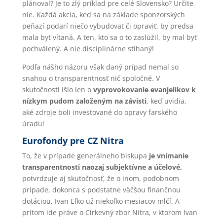
plánoval? Je to zlý príklad pre celé Slovensko? Určite
nie. Každá akcia, keď sa na základe sponzorských
peňazí podarí niečo vybudovať či opraviť, by predsa
mala byť vítaná. A ten, kto sa o to zaslúžil, by mal byť
pochválený. A nie disciplinárne stíhaný!
Podľa nášho názoru však daný prípad nemal so
snahou o transparentnosť nič spoločné. V
skutočnosti išlo len o
vyprovokovanie evanjelikov k
nízkym pudom založeným na závisti
, keď uvidia,
aké zdroje boli investované do opravy farského
úradu!
Eurofondy pre CZ Nitra
To, že v prípade generálneho biskupa
je vnímanie
transparentnosti naozaj subjektívne a účelové,
potvrdzuje aj skutočnosť, že o inom, podobnom
prípade, dokonca s podstatne väčšou finančnou
dotáciou, Ivan Eľko už niekoľko mesiacov mlčí. A
pritom ide práve o Cirkevný zbor Nitra, v ktorom Ivan