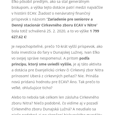
Eľko pôsobil predtým, ako sa stal generálnym
biskupom, a výška tejto dotácie patrí medzi najväčšie
v histórii ECAV. Žiadosť o nenávratný finančný
príspevok s názvom “
Zariadenie pre seniorov a
Denný stacionár Cirkevného zboru ECAV v Nitre
”
bola totiž schválená 25. 2. 2020, a to vo výške
1 799
627,62 €
!
Je nepochopiteľné, prečo 10-krát vyšší príspevok, ako
bola investícia do fary v Dunajskej Lužnej, Ivan Eľko
vo svojej správe nespomenul. A pritom
podľa
princípu, ktorý sme uviedli vyššie,
je aj táto aktivita
a dotácia pre Evanjelickú cirkev či Cirkevný zbor Nitra
prínosom! Uberá z cirkevných peňazí? Nie. Prináša
novú pridanú hodnotu pre ECAV? Áno. Tak prečo to
veľké, ohlušujúce ticho?
Alebo to nebola tak celkom len zásluha Cirkevného
zboru Nitra? Niečo podobné, čo vidíme aj v pozadí
Cirkevného zboru Dunajská Lužná? A neudialo sa
niečo podobné aj po skončení biskupského mandátu