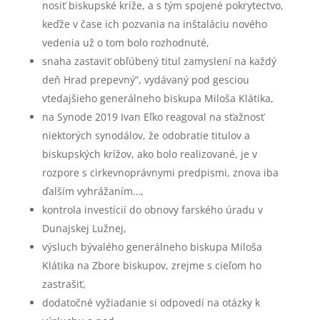
nosiť biskupské kríže, a s tým spojené pokrytectvo,
keďže v čase ich pozvania na inštaláciu nového
vedenia už o tom bolo rozhodnuté,
snaha zastaviť obľúbený titul zamyslení na každý
deň Hrad prepevný”, vydávaný pod gesciou
vtedajšieho generálneho biskupa Miloša Klátika,
na Synode 2019 Ivan Eľko reagoval na sťažnosť
niektorých synodálov, že odobratie titulov a
biskupských krížov, ako bolo realizované, je v
rozpore s cirkevnoprávnymi predpismi, znova iba
ďalším vyhrážaním…,
kontrola investícií do obnovy farského úradu v
Dunajskej Lužnej,
výsluch bývalého generálneho biskupa Miloša
Klátika na Zbore biskupov, zrejme s cieľom ho
zastrašiť,
dodatočné vyžiadanie si odpovedí na otázky k