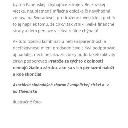
byt na Panenskej, chýbajúce zdroje v Beckovskej
Vieske, neuplatnená inflačná doložka či nevýhodná
zmluva na Svoradovej, predražené investície a pod. A
to aj napriek tomu, že cirkvi tak vznikli veľké finančné
straty a tieto peniaze v cirkvi reálne chýbajú!
Ak túto toxickú kombináciu netransparentnosti a
neefektívnosti mieni predsedníctvo cirkvi podporovať
aj naďalej, nech nečaká, že zbory budú takéto aktivity
cirkvi podporovať!
Pretože za týchto okolností
nemajú žiadnu záruku, ako sa s ich peniazmi naloží
a kde skončia!
Asociácia slobodných zborov Evanjelickej cirkvi a. v.
na Slovensku
ilustračné foto: