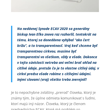
Na nedávnej Synode ECAV 2020 sa generálny
biskup Ivan Eľko znova raz rozhorlil, tentokrát na
tému, ktorej sa donedávna vyhýbal “ako čert
krížu”, a to transparentnosť. Vraj keď chceme byť
transparentnou cirkvou, musíme byť
transparentní vo všetkom, vždy a všade. Dokonca
v tejto súvislosti netreba ani veľmi brať ohľad na
citlivé údaje, pretože čo je to vlastne citlivý údaj, v
cirkvi predsa všade robíme s citlivými údajmi.
Inými slovami (vraj) všetko treba zverejniť!
Je to nepochybne zvláštny „prerod” človeka, ktorý je
známy tým, že úplne odmieta komunikovať s ľuďmi,
ktorí majú iný názor. Človeka, ktorý je členom
predsedníctva ECAV, ktoré má problém so