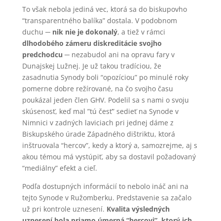
To však nebola jediná vec, ktorá sa do biskupovho
“transparentného balíka” dostala. V podobnom
duchu ─
nik nie je dokonalý
, a tiež v rámci
dlhodobého zámeru diskreditácie svojho
predchodcu
─ nezabudol ani na opravu fary v
Dunajskej Lužnej. Je už takou tradíciou, že
zasadnutia Synody boli “opozíciou” po minulé roky
pomerne dobre režírované, na čo svojho času
poukázal jeden člen GHV. Podelil sa s nami o svoju
skúsenosť, keď mal ”tú česť” sedieť na Synode v
Nimnici v zadných laviciach pri jednej dáme z
Biskupského úrade Západného dištriktu, ktorá
inštruovala “hercov”, kedy a ktorý a, samozrejme, aj s
akou témou má vystúpiť, aby sa dostavil požadovaný
“mediálny” efekt a cieľ.
Podľa dostupných informácií to nebolo ináč ani na
tejto Synode v Ružomberku. Predstavenie sa začalo
už pri kontrole uznesení.
Kvalita výsledných
uznesení bola priamo úmerná “hercovi”, ktorý ich