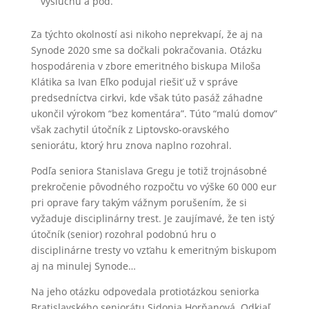
výsluchu a pod.
Za týchto okolností asi nikoho neprekvapí, že aj na
Synode 2020 sme sa dočkali pokračovania. Otázku
hospodárenia v zbore emeritného biskupa Miloša
Klátika sa Ivan Eľko podujal riešiť už v správe
predsedníctva cirkvi, kde však túto pasáž záhadne
ukončil výrokom “bez komentára”. Túto “malú domov”
však zachytil útočník z Liptovsko-oravského
seniorátu, ktorý hru znova naplno rozohral.
Podľa seniora Stanislava Gregu je totiž trojnásobné
prekročenie pôvodného rozpočtu vo výške 60 000 eur
pri oprave fary takým vážnym porušením, že si
vyžaduje disciplinárny trest. Je zaujímavé, že ten istý
útočník (senior) rozohral podobnú hru o
disciplinárne tresty vo vzťahu k emeritným biskupom
aj na minulej Synode…
Na jeho otázku odpovedala protiotázkou seniorka
Bratislavského seniorátu Sidonia Horňanová. Odkiaľ