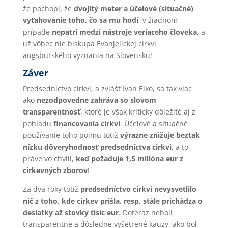
že pochopí, že
dvojitý meter a účelové (situačné)
vyťahovanie toho, čo sa mu hodí
, v žiadnom
prípade
nepatrí medzi nástroje veriaceho človeka
, a
už vôbec nie biskupa Evanjelickej cirkvi
augsburského vyznania na Slovensku!
Záver
Predsedníctvo cirkvi, a zvlášť Ivan Eľko, sa tak viac
ako
nezodpovedne zahráva so slovom
transparentnosť
, ktoré je však kriticky dôležité aj z
pohľadu
financovania cirkvi
. Účelové a situačné
používanie toho pojmu totiž
výrazne znižuje beztak
nízku dôveryhodnosť predsedníctva cirkvi,
a to
práve vo chvíli,
keď
požaduje 1,5 milióna eur z
cirkevných zborov
!
Za dva roky totiž
predsedníctvo cirkvi nevysvetlilo
nič z toho, kde cirkev prišla, resp. stále prichádza o
desiatky až stovky tisíc eur
. Doteraz neboli
transparentne a dôsledne vyšetrené kauzy, ako bol