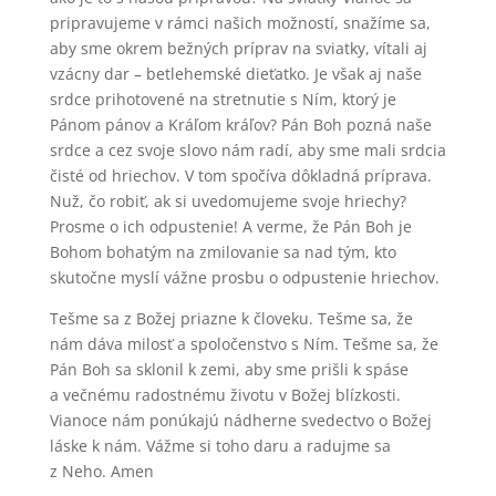
pripravujeme v rámci našich možností, snažíme sa,
aby sme okrem bežných príprav na sviatky, vítali aj
vzácny dar – betlehemské dieťatko. Je však aj naše
srdce prihotovené na stretnutie s Ním, ktorý je
Pánom pánov a Kráľom kráľov? Pán Boh pozná naše
srdce a cez svoje slovo nám radí, aby sme mali srdcia
čisté od hriechov. V tom spočíva dôkladná príprava.
Nuž, čo robiť, ak si uvedomujeme svoje hriechy?
Prosme o ich odpustenie! A verme, že Pán Boh je
Bohom bohatým na zmilovanie sa nad tým, kto
skutočne myslí vážne prosbu o odpustenie hriechov.
Tešme sa z Božej priazne k človeku. Tešme sa, že
nám dáva milosť a spoločenstvo s Ním. Tešme sa, že
Pán Boh sa sklonil k zemi, aby sme prišli k spáse
a večnému radostnému životu v Božej blízkosti.
Vianoce nám ponúkajú nádherne svedectvo o Božej
láske k nám. Vážme si toho daru a radujme sa
z Neho. Amen