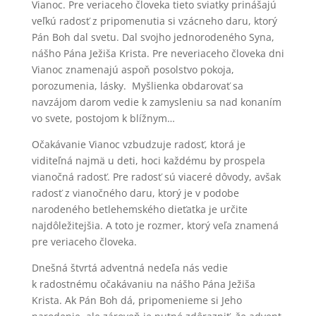
Vianoc. Pre veriaceho človeka tieto sviatky prinášajú
veľkú radosť z pripomenutia si vzácneho daru, ktorý
Pán Boh dal svetu. Dal svojho jednorodeného Syna,
nášho Pána Ježiša Krista. Pre neveriaceho človeka dni
Vianoc znamenajú aspoň posolstvo pokoja,
porozumenia, lásky. Myšlienka obdarovať sa
navzájom darom vedie k zamysleniu sa nad konaním
vo svete, postojom k blížnym…
Očakávanie Vianoc vzbudzuje radosť, ktorá je
viditeľná najmä u deti, hoci každému by prospela
vianočná radosť. Pre radosť sú viaceré dôvody, avšak
radosť z vianočného daru, ktorý je v podobe
narodeného betlehemského dieťatka je určite
najdôležitejšia. A toto je rozmer, ktorý veľa znamená
pre veriaceho človeka.
Dnešná štvrtá adventná nedeľa nás vedie
k radostnému očakávaniu na nášho Pána Ježiša
Krista. Ak Pán Boh dá, pripomenieme si Jeho