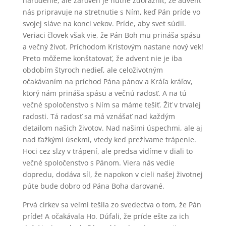
narodenie, ale zároveň je nutné zdôrazniť, že advent
nás pripravuje na stretnutie s Ním, keď Pán príde vo
svojej sláve na konci vekov. Príde, aby svet súdil.
Veriaci človek však vie, že Pán Boh mu prináša spásu
a večný život. Príchodom Kristovým nastane nový vek!
Preto môžeme konštatovať, že advent nie je iba
obdobím štyroch nedieľ, ale celoživotným
očakávaním na príchod Pána pánov a Kráľa kráľov,
ktorý nám prináša spásu a večnú radosť. A na tú
večné spoločenstvo s Ním sa máme tešiť. Žiť v trvalej
radosti. Tá radosť sa má vznášať nad každým
detailom našich životov. Nad našimi úspechmi, ale aj
nad ťažkými úsekmi, vtedy keď prežívame trápenie.
Hoci cez slzy v trápení, ale predsa vidíme v diali to
večné spoločenstvo s Pánom. Viera nás vedie
dopredu, dodáva síl, že napokon v cieli našej životnej
púte bude dobro od Pána Boha darované.
Prvá cirkev sa veľmi tešila zo svedectva o tom, že Pán
príde! A očakávala Ho. Dúfali, že príde ešte za ich