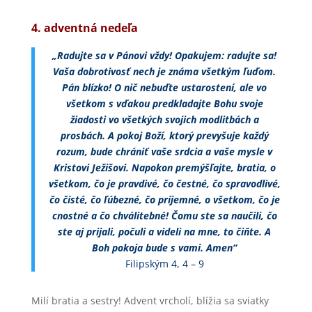
4. adventná nedeľa
„Radujte sa v Pánovi vždy! Opakujem: radujte sa!
V
aša dobrotivosť nech je známa všetkým ľuďom.
Pán blízko!
O nič nebuďte ustarostení, ale vo
všetkom s vďakou predkladajte Bohu svoje
žiadosti vo všetkých svojich modlitbách a
prosbách.
A pokoj Boží, ktorý prevyšuje každý
rozum, bude chrániť vaše srdcia a vaše mysle v
Kristovi Ježišovi.
Napokon premýšľajte, bratia, o
všetkom, čo je pravdivé, čo čestné, čo spravodlivé,
čo čisté, čo ľúbezné, čo príjemné, o všetkom, čo je
cnostné a čo chválitebné!
Čomu ste sa naučili, čo
ste aj prijali, počuli a videli na mne, to čiňte. A
Boh pokoja bude s vami. Amen“
Filipským 4, 4 – 9
Milí bratia a sestry! Advent vrcholí, blížia sa sviatky