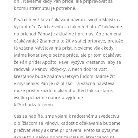
dní. Nevieme kedy Pán príde, ale pripravovať sa
k tomu stretnutiu je potrebné.
Prvá cirkev žila v očakávaní návratu svojho Majstra a
Vykupiteľa. Za ich života sa tak neudialo. Očakávanie
na príchod Pánov je aktuálne i pre nás. Čo znamená
očakávanie? Znamená to žiť v stálej príprave, pretože
tá vzácna Návšteva má prísť. Nevieme však kedy.
Máme konať svoje bežné práce, ale pritom očakávať,
že Pán príde! Apoštol Pavel vyzýva kresťanov, aby sa
radovali v Pánovi vždycky. A nech dobrotivosť
kresťanov bude známa všetkým ľuďom. Máme žiť
v myšlienke: Pán je už blízko! Tá vzácna návšteva
môže prísť v každom okamihu. Keď tak sa stane,
všetko položíme nabok a vyjdeme
k Prichádzajúcemu.
Čas sa napĺňa, sme volaní k radostnému svedectvu
o blížiacom sa Pánovi. Radosť z očakávania budeme
prežívať vtedy ak sme pripravení. Preto sa pýtajme:
ako je to s našou prípravou? Na sviatky Vianoc sa