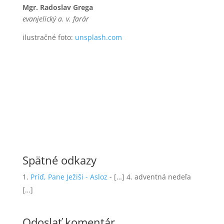
Mgr. Radoslav Grega
evanjelický a. v. farár
ilustračné foto:
unsplash.com
Spätné odkazy
Príď, Pane Ježiši - Asloz
- […] 4. adventná nedeľa
[…]
Odoslať komentár