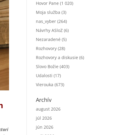
Hovor Pane
(1 020)
Moja služba
(3)
nas_vyber
(264)
Návrhy ASloZ
(6)
Nezaradené
(5)
Rozhovory
(28)
Rozhovory a diskusie
(6)
Slovo Božie
(403)
Udalosti
(17)
Vierouka
(673)
Archív
m
august 2026
júl 2026
jún 2026
ktorí