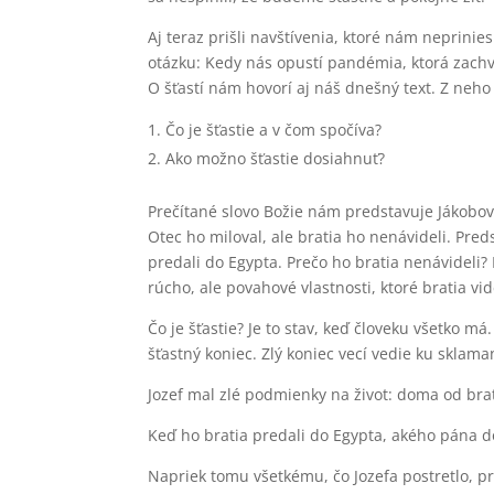
Aj teraz prišli navštívenia, ktoré nám neprinie
otázku: Kedy nás opustí pandémia, ktorá zachv
O šťastí nám hovorí aj náš dnešný text. Z neh
Čo je šťastie a v čom spočíva?
Ako možno šťastie dosiahnuť?
Prečítané slovo Božie nám predstavuje Jákobovh
Otec ho miloval, ale bratia ho nenávideli. Pre
predali do Egypta. Prečo ho bratia nenávideli?
rúcho, ale povahové vlastnosti, ktoré bratia vid
Čo je šťastie? Je to stav, keď človeku všetko m
šťastný koniec. Zlý koniec vecí vedie ku sklama
Jozef mal zlé podmienky na život: doma od brat
Keď ho bratia predali do Egypta, akého pána d
Napriek tomu všetkému, čo Jozefa postretlo, p