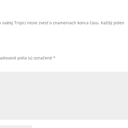
o svätej Trojici nesie zvesť o znameniach konca času. Každý jeden
žadované polia sú označené
*