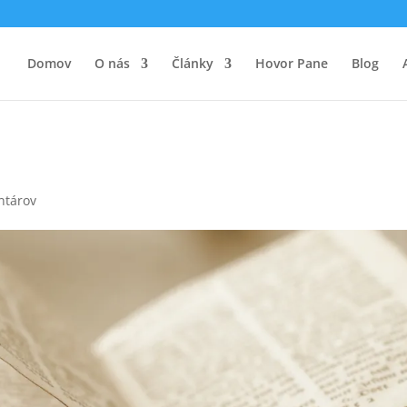
Domov
O nás
Články
Hovor Pane
Blog
ntárov