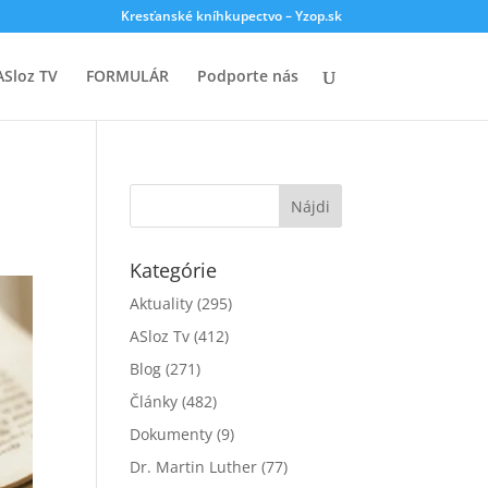
Kresťanské kníhkupectvo – Yzop.sk
ASloz TV
FORMULÁR
Podporte nás
Kategórie
Aktuality
(295)
ASloz Tv
(412)
Blog
(271)
Články
(482)
Dokumenty
(9)
Dr. Martin Luther
(77)