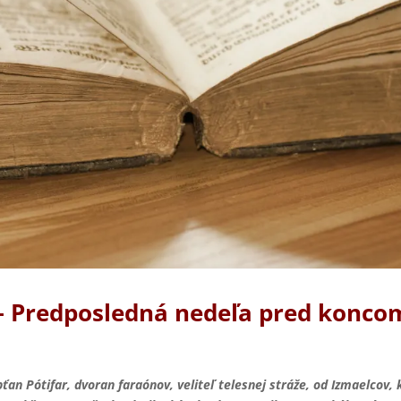
ci – Predposledná nedeľa pred konco
ťan Pótifar, dvoran faraónov, veliteľ telesnej stráže, od Izmaelcov, 