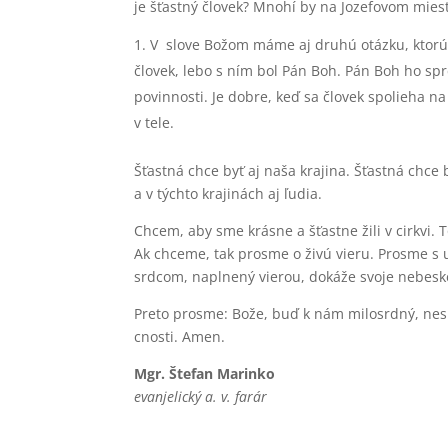
je šťastný človek? Mnohí by na Jozefovom mieste 
V slove Božom máme aj druhú otázku, ktorú 
človek, lebo s ním bol Pán Boh. Pán Boh ho spre
povinnosti. Je dobre, keď sa človek spolieha n
v tele.
Šťastná chce byť aj naša krajina. Šťastná chce 
a v týchto krajinách aj ľudia.
Chcem, aby sme krásne a šťastne žili v cirkvi. 
Ak chceme, tak prosme o živú vieru. Prosme s
srdcom, naplnený vierou, dokáže svoje nebeské
Preto prosme: Bože, buď k nám milosrdný, nesúď
cnosti. Amen.
Mgr. Štefan Marinko
evanjelický a. v. farár