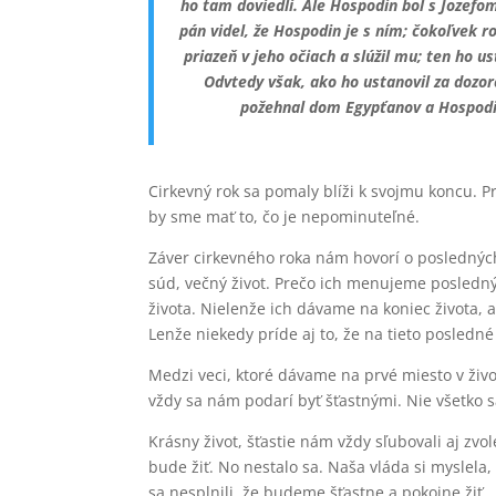
ho tam doviedli.
Ale Hospodin bol s Jozefo
pán videl, že Hospodin je s ním; čokoľvek 
priazeň v jeho očiach a slúžil mu; ten ho 
Odvtedy však, ako ho ustanovil za dozo
požehnal dom Egypťanov a Hospodin
Cirkevný rok sa pomaly blíži k svojmu koncu. Pr
by sme mať to, čo je nepominuteľné.
Záver cirkevného roka nám hovorí o posledných
súd, večný život. Prečo ich menujeme posledn
života. Nielenže ich dávame na koniec života, 
Lenže niekedy príde aj to, že na tieto posledn
Medzi veci, ktoré dávame na prvé miesto v život
vždy sa nám podarí byť šťastnými. Nie všetko s
Krásny život, šťastie nám vždy sľubovali aj zv
bude žiť. No nestalo sa. Naša vláda si myslela,
sa nesplnili, že budeme šťastne a pokojne žiť.