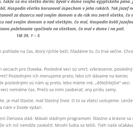
m, takže sa mu všetko darilo; býval v dome svojho egyptského pána.
robil, Hospodin všetko korunoval úspechom v jeho rukách.
Tak Jozef n
ustanovil za dozorcu nad svojím domom a do rúk mu zveril všetko, čo 
rcu nad svojím domom a nad všetkým, čo mal, Hospodin kvôli Jozefov
ovo požehnanie spočívalo na všetkom, čo mal v dome i na poli.
1M 39, 1 – 5
i pohľade na čas, ktorý rýchle beží, hľadáme to, čo trvá večne. Chce
 veciach pre človeka. Posledné veci sú smrť, vzkriesenie, posledný
ými? Poslednými ich menujeme preto, lebo ich dávame na koniec
ale poslednými sú nám aj preto, lebo máme iné, „dôležitejšie“ veci.
é veci nemáme čas. Prečo sa nimi zaoberať, ony prídu samy.
e, je mať šťastie, mať šťastný život. O to sa všetci usilujeme. Lenže
a nám v živote vydarí.
olení členovia vlád. Mávali vládnym programom: šťastne a krásne s
 že ich nič nemôže zaskočiť. Mnohí ľudia sa tešili. Tieh naše očakáv