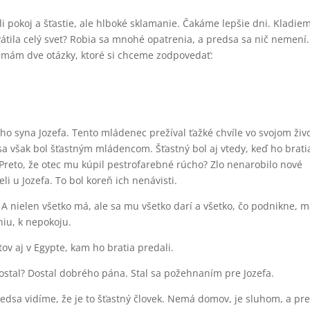
sli pokoj a šťastie, ale hlboké sklamanie. Čakáme lepšie dni. Kladiem
átila celý svet? Robia sa mnohé opatrenia, a predsa sa nič nemení.
o mám dve otázky, ktoré si chceme zodpovedať:
o syna Jozefa. Tento mládenec prežíval ťažké chvíle vo svojom živ
dsa však bol šťastným mládencom. Šťastný bol aj vtedy, keď ho brati
 Preto, že otec mu kúpil pestrofarebné rúcho? Zlo nenarobilo nové
eli u Jozefa. To bol koreň ich nenávisti.
á. A nielen všetko má, ale sa mu všetko darí a všetko, čo podnikne, 
niu, k nepokoju.
ov aj v Egypte, kam ho bratia predali.
ostal? Dostal dobrého pána. Stal sa požehnaním pre Jozefa.
redsa vidíme, že je to šťastný človek. Nemá domov, je sluhom, a pr