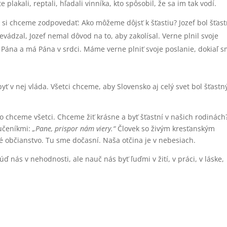
plakali, reptali, hľadali vinníka, kto spôsobil, že sa im tak vodí.
si chceme zodpovedať: Ako môžeme dôjsť k šťastiu? Jozef bol šťas
vádzal, Jozef nemal dôvod na to, aby zakolísal. Verne plnil svoje
a Pána a má Pána v srdci. Máme verne plniť svoje poslanie, dokiaľ 
byť v nej vláda. Všetci chceme, aby Slovensko aj celý svet bol šťastn
To chceme všetci. Chceme žiť krásne a byť šťastní v našich rodinách
 učeníkmi:
„Pane, prispor nám viery.“
Človek so živým kresťanským
 občianstvo. Tu sme dočasní. Naša otčina je v nebesiach.
 nás v nehodnosti, ale nauč nás byť ľuďmi v žití, v práci, v láske,