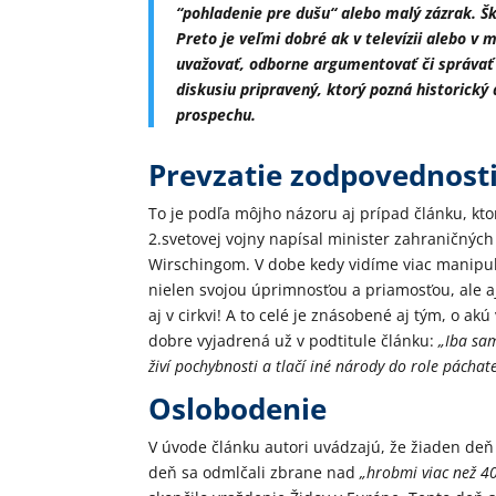
“pohladenie pre dušu“ alebo malý zázrak. Šk
Preto je veľmi dobré ak v televízii alebo v
uvažovať, odborne argumentovať či správať s
diskusiu pripravený, ktorý pozná historický
prospechu.
Prevzatie zodpovednost
To je podľa môjho názoru aj prípad článku, ktor
2.svetovej vojny napísal minister zahraničný
Wirschingom. V dobe kedy vidíme viac manipulá
nielen svojou úprimnosťou a priamosťou, ale aj
aj v cirkvi! A to celé je znásobené aj tým, o ak
dobre vyjadrená už v podtitule článku:
„Iba sa
živí pochybnosti a tlačí iné národy do role pácha
Oslobodenie
V úvode článku autori uvádzajú, že žiaden deň
deň sa odmlčali zbrane nad
„hrobmi viac než 40