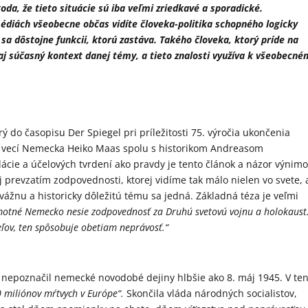
oda, že tieto situácie sú iba veľmi zriedkavé a sporadické.
 médiách všeobecne občas vidíte človeka-politika schopného logicky
a dôstojne funkcii, ktorú zastáva. Takého človeka, ktorý príde na
 aj súčasný kontext danej témy, a tieto znalosti využíva k všeobecn
i
ý do časopisu Der Spiegel pri príležitosti 75. výročia ukončenia
ch vecí Nemecka Heiko Maas spolu s historikom Andreasom
cie a účelových tvrdení ako pravdy je tento článok a názor výnim
 prevzatím zodpovednosti, ktorej vidíme tak málo nielen vo svete, 
ú vážnu a historicky dôležitú tému sa jedná. Základná téza je veľmi
motné Nemecko nesie zodpovednosť za Druhú svetovú vojnu a holokaust
teľov, ten spôsobuje obetiam neprávosť.“
 nepoznačil nemecké novodobé dejiny hlbšie ako 8. máj 1945. V te
 miliónov mŕtvych v Európe“.
Skončila vláda národných socialistov,