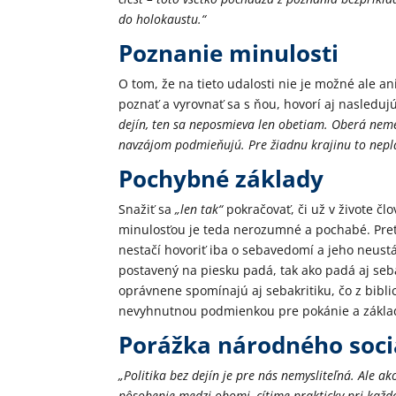
do holokaustu.“
Poznanie minulosti
O tom, že na tieto udalosti nie je možné ale a
poznať a vyrovnať sa s ňou, hovorí aj nasledujú
dejín, ten sa neposmieva len obetiam. Oberá neme
navzájom podmieňujú. Pre žiadnu krajinu to nepla
Pochybné základy
Snažiť sa
„len tak“
pokračovať, či už v živote čl
minulosťou je teda nerozumné a pochabé. Pr
nestačí hovoriť iba o sebavedomí a jeho neust
postavený na piesku padá, tak ako padá aj se
oprávnene spomínajú aj sebakritiku, čo z bibli
nevyhnutnou podmienkou pre pokánie a základ
Porážka národného soci
„Politika bez dejín je pre nás nemysliteľná. Ale a
pôsobenie medzi obomi, cítime prakticky pri kaž