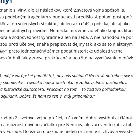
nanie si viny, ale aj následkov, ktoré 2.svetová vojna spôsobila.
y sa podobným tragédiám v budúcnosti predišlo. A potom postupné
 aj do vojenských štruktúr, nielen ako ďalšia poistka, ale aj ako
ecne platných pravidiel. Nemecko môžeme vidieť ako krajinu, ktor
á zobrala zodpovednosť výhradne a len na seba. A nie náhodou sa po
u proti účelovej snahe prepisovať dejiny tak, ako sa to niektorým
iky“
, preto jednoznačný zámer podať historické udalosti verne
 neskôr boli fakty znova prekrúcané a použité na vyvolávanie nenávi
. máj v európskej pamäti tak, aby nás spájala? Na to sú potrebné dve v
nej spomienky – rovnako bolesť obetí ako aj zodpovednosť páchateľov.
 a historické skutočnosti. Pracovať na tom – to zostáva požiadavkou
 dejinami. Dobre, že nám to ten 8. máj pripomína.“
d po 2. svetovej vojne prešiel, a čo veľmi dobre vystihol aj článok
u a možnosť nového začiatku pre Nemcov, ale zároveň to robí z toh
v Európe. Dôležitou otázkou je nielen priznanie si chyby a vyvode