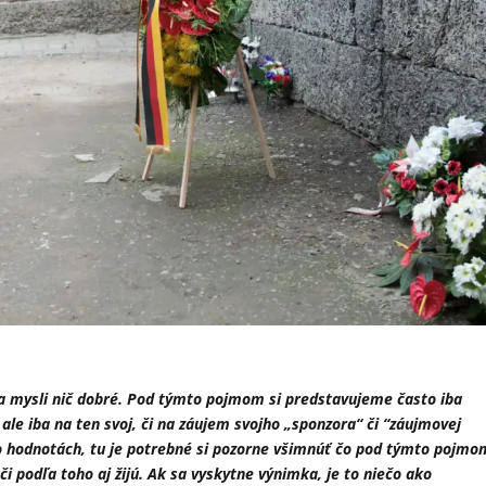
a mysli nič dobré. Pod týmto pojmom si predstavujeme často iba
 ale iba na ten svoj, či na záujem svojho „sponzora“ či “záujmovej
a o hodnotách, tu je potrebné si pozorne všimnúť čo pod týmto pojmo
či podľa toho aj žijú. Ak sa vyskytne výnimka, je to niečo ako