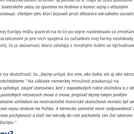
o Sovietskeho zväzu sa spomína na hrdinov a koniec vojny s víťaznými
oslavuje. Všetkým tým, ktorí bojovali proti diktatúre národného social
rednej Európy môžu pozerať na to čo po vojne nasledovalo so zmieša
socializmom je pre nich spojená so začiatkom inej formy neslobody
ľoch), čo je skúsenosť, ktorú zdieľajú s mnohými ľuďmi vo Východno
e na skutočnosť, že
„Dejiny určujú, kto sme, ako ľudia, ale aj ako náro
zaobchádzame.“
Na základe nemeckej minulosti poukazujú na
 vyžaduje, zaujať stanovisko, keď z napadnutých robia útočníkov a z ob
 posledných mesiacoch znova a znova, prepísať dejiny takým podlým
 vlastne vzhľadom na neotrasiteľné historické skutočnosti nemalo byť an
tovú vojnu útokom na Poľsko. A Nemecko samotné nesie zodpovednosť 
sieva pochybnosti a tlačí iné národy do role páchateľa, ten činí obetiam
 Európu.“
iny?