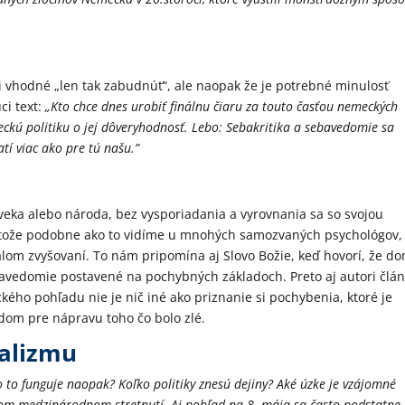
ni vhodné „len tak zabudnúť“, ale naopak že je potrebné minulosť
ci text:
„Kto chce dnes urobiť finálnu čiaru za touto časťou nemeckých
ckú politiku o jej dôveryhodnosť. Lebo: Sebakritika a sebavedomie sa
tí viac ako pre tú našu.”
oveka alebo národa, bez vysporiadania a vyrovnania sa so svojou
etože podobne ako to vidíme u mnohých samozvaných psychológov,
álom zvyšovaní. To nám pripomína aj Slovo Božie, keď hovorí, že d
bavedomie postavené na pochybných základoch. Preto aj autori člá
ckého pohľadu nie je nič iné ako priznanie si pochybenia, ktoré je
om pre nápravu toho čo bolo zlé.
alizmu
ko to funguje naopak? Koľko politiky znesú dejiny? Aké úzke je vzájomné
dom medzinárodnom stretnutí. Aj pohľad na 8. mája sa často podstatne