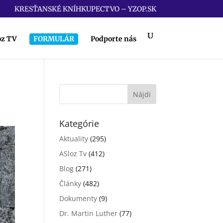
KRESŤANSKÉ KNÍHKUPECTVO – YZOP.SK
oz TV
FORMULÁR
Podporte nás
Kategórie
Aktuality
(295)
ASloz Tv
(412)
Blog
(271)
Články
(482)
Dokumenty
(9)
Dr. Martin Luther
(77)