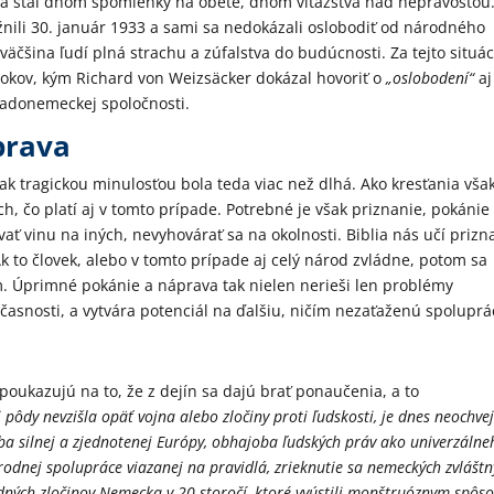
 sa stal dňom spomienky na obete, dňom víťazstva nad neprávosťou
žnili 30. január 1933 a sami sa nedokázali oslobodiť od národného
väčšina ľudí plná strachu a zúfalstva do budúcnosti. Za tejto situác
 rokov, kým Richard von Weizsäcker dokázal hovoriť o
„oslobodení“
aj
adonemeckej spoločnosti.
prava
ak tragickou minulosťou bola teda viac než dlhá. Ako kresťania vša
, čo platí aj v tomto prípade. Potrebné je však priznanie, pokánie
ť vinu na iných, nevyhovárať sa na okolnosti. Biblia nás učí prizna
 Ak to človek, alebo v tomto prípade aj celý národ zvládne, potom sa
 Úprimné pokánie a náprava tak nielen nerieši len problémy
účasnosti, a vytvára potenciál na ďalšiu, ničím nezaťaženú spoluprá
poukazujú na to, že z dejín sa dajú brať ponaučenia, a to
 pôdy nevzišla opäť vojna alebo zločiny proti ľudskosti, je dnes neochve
ba silnej a zjednotenej Európy, obhajoba ľudských práv ako univerzálne
rodnej spolupráce viazanej na pravidlá, zrieknutie sa nemeckých zvlášt
adných zločinov Nemecka v 20.storočí, ktoré vyústili monštruóznym spô