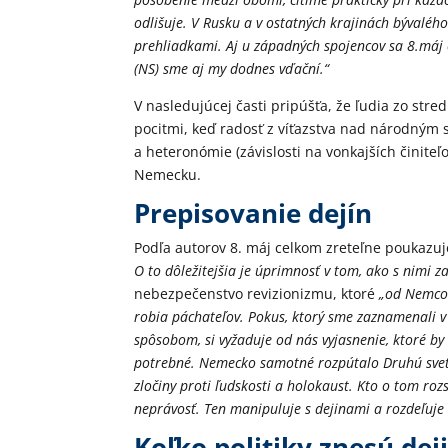
odlišuje. V Rusku a v ostatných krajinách bývaléh
prehliadkami. Aj u západných spojencov sa 8.máj 
(NS) sme aj my dodnes vďační.“
V nasledujúcej časti pripúšťa, že ľudia zo st
pocitmi, keď radosť z víťazstva nad národným 
a heteronómie (závislosti na vonkajších činite
Nemecku.
Prepisovanie dejín
Podľa autorov 8. máj celkom zreteľne poukazuj
O to dôležitejšia je úprimnosť v tom, ako s nimi 
nebezpečenstvo revizionizmu, ktoré
„od Nemcov
robia páchateľov. Pokus, ktorý sme zaznamenali v
spôsobom, si vyžaduje od nás vyjasnenie, ktoré by
potrebné. Nemecko samotné rozpútalo Druhú sve
zločiny proti ľudskosti a holokaust. Kto o tom roz
neprávosť. Ten manipuluje s dejinami a rozdeľuje
Koľko politiky znesú dej