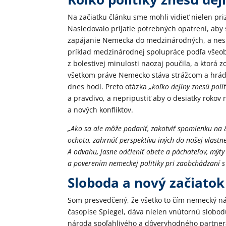
Na začiatku článku sme mohli vidieť nielen priz
Nasledovalo prijatie potrebných opatrení, ab
zapájanie Nemecka do medzinárodných, a neskôr
príklad medzinárodnej spolupráce podľa všeob
z bolestivej minulosti naozaj poučila, a ktor
všetkom práve Nemecko stáva strážcom a hrádzo
dnes hodí. Preto otázka
„koľko dejiny znesú polit
a pravdivo, a nepripustiť aby o desiatky rokov
a nových konfliktov.
„Ako sa ale môže podariť, zakotviť spomienku na 8
ochota, zahrnúť perspektívu iných do našej vlast
A odvahu, jasne odčleniť obete a páchateľov, mýty
a poverením nemeckej politiky pri zaobchádzaní s
Sloboda a nový začiatok
Som presvedčený, že všetko to čím nemecký náro
časopise Spiegel, dáva nielen vnútornú slobod
národa spoľahlivého a dôveryhodného partnera 