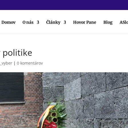
Domov
O nás
Články
Hovor Pane
Blog
ASl
 politike
_vyber
|
0 komentárov