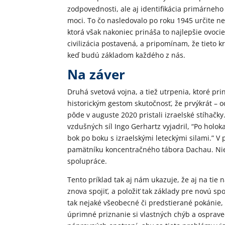
zodpovednosti, ale aj identifikácia primárneh
moci. To čo nasledovalo po roku 1945 určite ne
ktorá však nakoniec prináša to najlepšie ovoci
civilizácia postavená, a pripomínam, že tieto 
keď budú základom každého z nás.
Na záver
Druhá svetová vojna, a tiež utrpenia, ktoré pri
historickým gestom skutočnosť, že prvýkrát – o
pôde v auguste 2020 pristali izraelské stíhačk
vzdušných síl Ingo Gerhartz vyjadril, “Po holo
bok po boku s izraelskými leteckými silami.” V
pamätníku koncentračného tábora Dachau. Niel
spolupráce.
Tento príklad tak aj nám ukazuje, že aj na tie 
znova spojiť, a položiť tak základy pre novú s
tak nejaké všeobecné či predstierané pokánie, 
úprimné priznanie si vlastných chýb a ospraved