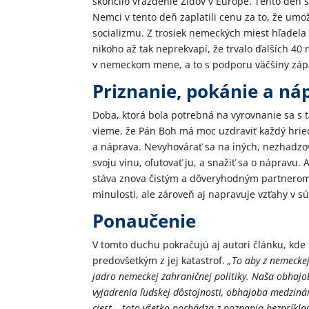
skončilo vraždenie Židov v Európe. Tento deň
Nemci v tento deň zaplatili cenu za to, že umo
socializmu. Z trosiek nemeckých miest hľadela 
nikoho až tak neprekvapí, že trvalo ďalších 40
v nemeckom mene, a to s podporu väčšiny záp
Priznanie, pokánie a ná
Doba, ktorá bola potrebná na vyrovnanie sa s t
vieme, že Pán Boh má moc uzdraviť každý hriech
a náprava. Nevyhovárať sa na iných, nezhadzova
svoju vinu, oľutovať ju, a snažiť sa o nápravu.
stáva znova čistým a dôveryhodným partnerom.
minulosti, ale zároveň aj napravuje vzťahy v s
Ponaučenie
V tomto duchu pokračujú aj autori článku, kde 
predovšetkým z jej katastrof.
„To aby z nemeckej
jadro nemeckej zahraničnej politiky. Naša obhajo
vyjadrenia ľudskej dôstojnosti, obhajoba medziná
ciest – toto všetko pochádza z poznania bezpríkl