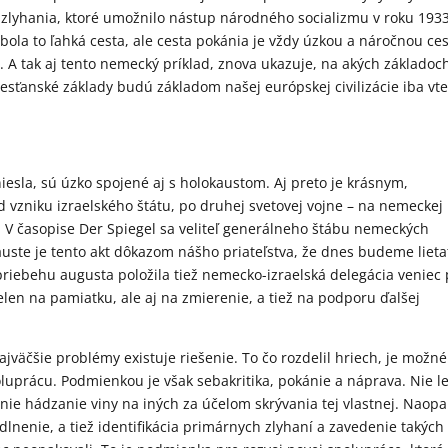
o zlyhania, ktoré umožnilo nástup národného socializmu v roku 1933
bola to ľahká cesta, ale cesta pokánia je vždy úzkou a náročnou ce
e. A tak aj tento nemecký príklad, znova ukazuje, na akých základoch
kresťanské základy budú základom našej európskej civilizácie iba vt
niesla, sú úzko spojené aj s holokaustom. Aj preto je krásnym,
d vzniku izraelského štátu, po druhej svetovej vojne – na nemeckej
y. V časopise Der Spiegel sa veliteľ generálneho štábu nemeckých
kauste je tento akt dôkazom nášho priateľstva, že dnes budeme lieta
 priebehu augusta položila tiež nemecko-izraelská delegácia veniec 
en na pamiatku, ale aj na zmierenie, a tiež na podporu ďalšej
najväčšie problémy existuje riešenie. To čo rozdelil hriech, je možné
poluprácu. Podmienkou je však sebakritika, pokánie a náprava. Nie l
nie hádzanie viny na iných za účelom skrývania tej vlastnej. Naopa
lnenie, a tiež identifikácia primárnych zlyhaní a zavedenie takých