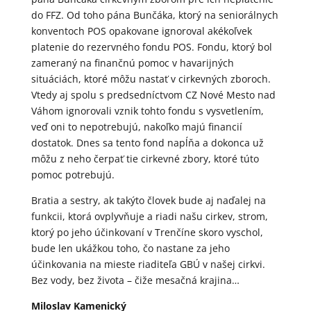
do FFZ. Od toho pána Bunčáka, ktorý na seniorálnych
konventoch POS opakovane ignoroval akékoľvek
platenie do rezervného fondu POS. Fondu, ktorý bol
zameraný na finančnú pomoc v havarijných
situáciách, ktoré môžu nastať v cirkevných zboroch.
Vtedy aj spolu s predsedníctvom CZ Nové Mesto nad
Váhom ignorovali vznik tohto fondu s vysvetlením,
veď oni to nepotrebujú, nakoľko majú financií
dostatok. Dnes sa tento fond napĺňa a dokonca už
môžu z neho čerpať tie cirkevné zbory, ktoré túto
pomoc potrebujú.
Bratia a sestry, ak takýto človek bude aj naďalej na
funkcii, ktorá ovplyvňuje a riadi našu cirkev, strom,
ktorý po jeho účinkovaní v Trenčíne skoro vyschol,
bude len ukážkou toho, čo nastane za jeho
účinkovania na mieste riaditeľa GBÚ v našej cirkvi.
Bez vody, bez života – čiže mesačná krajina…
Miloslav Kamenický