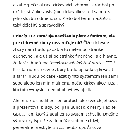
a zabezpečoval rast cirkevných zborov. Farár bol po
určitej stránke závislý od cirkevníkov, a tí sa mu za
jeho službu odmeňovali. Preto bol termín
vokátora
taký dôležitý a spravodlivý.
Princíp FFZ zaru
čuje nav
ý
šenie platov far
árom, ale
pre cirkevné zbory nezaru
čuje nič!
Čiže cirkevné
zbory nám budú padať, a to nielen po stránke
duchovnej, ale už aj po stránke finančnej, ale hlavne,
že farári budú mať
nen
árokovate
ľn
ú
č
as
ť mzdy z FFZ
!!!
Prestarnuté cirkevné zbory budú aj naďalej krvácať
a farári budú po čase kázať týmto systémom len sami
sebe alebo len minimálnemu počtu cirkevníkov. Ozaj,
kto toto vymyslel, nemohol byť evanjelik.
Ale ten, kto chodil po seniorátoch ako svedok Jehovov
a prezentoval bludy, bol pán Bunčák, dnešný riaditeľ
GBÚ… Ten, ktorý žiadal tento systém schváliť. Dnešné
výhovorky typu že za to môže vedenie cirkvi,
generálne presbyterstvo… neobstoja. Áno, za