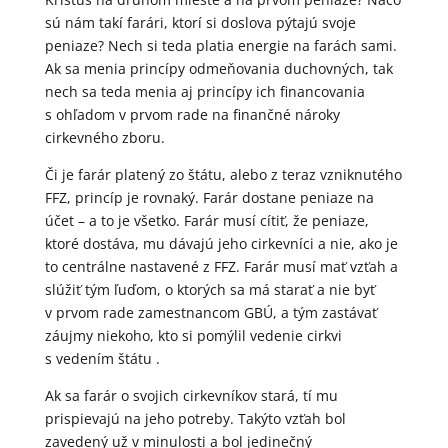
sú nám takí farári, ktorí si doslova pýtajú svoje
peniaze? Nech si teda platia energie na farách sami.
Ak sa menia princípy odmeňovania duchovných, tak
nech sa teda menia aj princípy ich financovania
s ohľadom v prvom rade na finančné nároky
cirkevného zboru.
Či je farár platený zo štátu, alebo z teraz vzniknutého
FFZ, princíp je rovnaký. Farár dostane peniaze na
účet – a to je všetko. Farár musí cítiť, že peniaze,
ktoré dostáva, mu dávajú jeho cirkevníci a nie, ako je
to centrálne nastavené z FFZ. Farár musí mať vzťah a
slúžiť tým ľuďom, o ktorých sa má starať a nie byť
v prvom rade zamestnancom GBÚ, a tým zastávať
záujmy niekoho, kto si pomýlil vedenie cirkvi
s vedením štátu .
Ak sa farár o svojich cirkevníkov stará, tí mu
prispievajú na jeho potreby. Takýto vzťah bol
zavedený už v minulosti a bol jedinečný