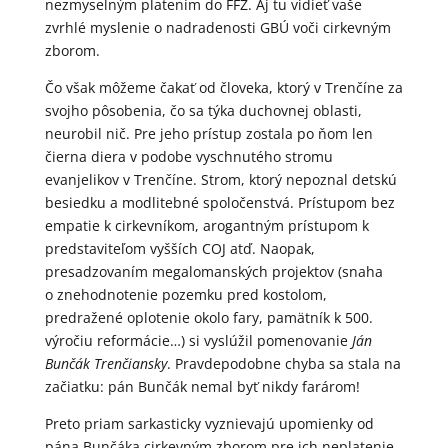
nezmyselným platením do FFZ. Aj tu vidieť vaše
zvrhlé myslenie o nadradenosti GBÚ voči cirkevným
zborom.
Čo však môžeme čakať od človeka, ktorý v Trenčíne za
svojho pôsobenia, čo sa týka duchovnej oblasti,
neurobil nič. Pre jeho prístup zostala po ňom len
čierna diera v podobe vyschnutého stromu
evanjelikov v Trenčíne. Strom, ktorý nepoznal detskú
besiedku a modlitebné spoločenstvá. Prístupom bez
empatie k cirkevníkom, arogantným prístupom k
predstaviteľom vyšších COJ atď. Naopak,
presadzovaním megalomanských projektov (snaha
o znehodnotenie pozemku pred kostolom,
predražené oplotenie okolo fary, pamätník k 500.
výročiu reformácie…) si vyslúžil pomenovanie
J
án
Bun
č
ák Tren
čiansky
. Pravdepodobne chyba sa stala na
začiatku: pán Bunčák nemal byť nikdy farárom!
Preto priam sarkasticky vyznievajú upomienky od
pána Bunčáka cirkevným zborom pre ich neplatenie