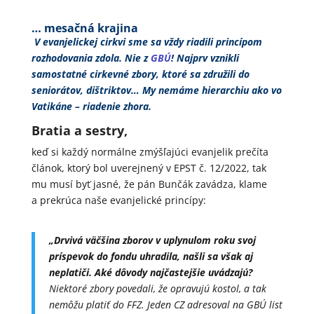
… mesa
čn
á krajina
V evanjelickej cirkvi sme sa vždy riadili princ
ípom
rozhodovania zdola. Nie z
GBÚ
! Najprv vznikli
samostatné cirkevné zbory, ktoré sa združili do
senior
átov, di
štriktov… My nemáme hierarchiu ako vo
Vatik
áne
–
riadenie zhora.
Bratia a sestry,
keď si každý normálne zmýšľajúci evanjelik prečíta
článok, ktorý bol uverejnený v EPST č. 12/2022, tak
mu musí byť jasné, že pán Bunčák zavádza, klame
a prekrúca naše evanjelické princípy:
„Drvivá vä
čšina zborov v uplynulom roku svoj
pr
íspevok do fondu uhradila, na
šli sa však aj
neplatiči. Ak
é dôvody naj
častejšie uv
ádzajú?
Niektoré zbory povedali,
ž
e opravujú kostol, a tak
nemô
žu platiť do FFZ. Jeden CZ adresoval na GB
Ú list