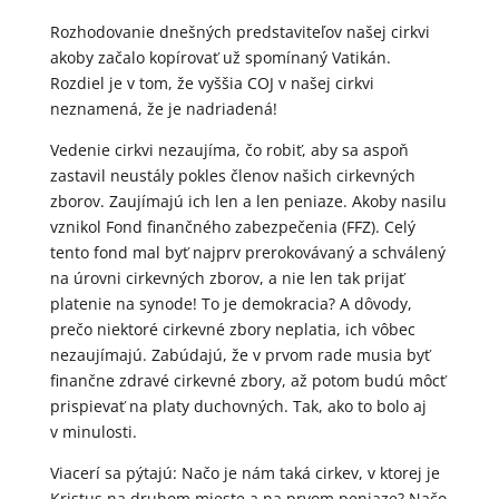
Rozhodovanie dnešných predstaviteľov našej cirkvi
akoby začalo kopírovať už spomínaný Vatikán.
Rozdiel je v tom, že vyššia COJ v našej cirkvi
neznamená, že je nadriadená!
Vedenie cirkvi nezaujíma, čo robiť, aby sa aspoň
zastavil neustály pokles členov našich cirkevných
zborov. Zaujímajú ich len a len peniaze. Akoby nasilu
vznikol Fond finančného zabezpečenia (FFZ). Celý
tento fond mal byť najprv prerokovávaný a schválený
na úrovni cirkevných zborov, a nie len tak prijať
platenie na synode! To je demokracia? A dôvody,
prečo niektoré cirkevné zbory neplatia, ich vôbec
nezaujímajú. Zabúdajú, že v prvom rade musia byť
finančne zdravé cirkevné zbory, až potom budú môcť
prispievať na platy duchovných. Tak, ako to bolo aj
v minulosti.
Viacerí sa pýtajú: Načo je nám taká cirkev, v ktorej je
Kristus na druhom mieste a na prvom peniaze? Načo