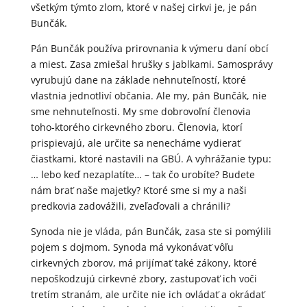
všetkým týmto zlom, ktoré v našej cirkvi je, je pán
Bunčák.
Pán Bunčák používa prirovnania k výmeru daní obcí
a miest. Zasa zmiešal hrušky s jablkami. Samosprávy
vyrubujú dane na základe nehnuteľností, ktoré
vlastnia jednotliví občania. Ale my, pán Bunčák, nie
sme nehnuteľnosti. My sme dobrovoľní členovia
toho-ktorého cirkevného zboru. Členovia, ktorí
prispievajú, ale určite sa nenecháme vydierať
čiastkami, ktoré nastavili na GBÚ. A vyhrážanie typu:
… lebo keď nezaplatíte… – tak čo urobíte? Budete
nám brať naše majetky? Ktoré sme si my a naši
predkovia zadovážili, zveľaďovali a chránili?
Synoda nie je vláda, pán Bunčák, zasa ste si pomýlili
pojem s dojmom. Synoda má vykonávať vôľu
cirkevných zborov, má prijímať také zákony, ktoré
nepoškodzujú cirkevné zbory, zastupovať ich voči
tretím stranám, ale určite nie ich ovládať a okrádať