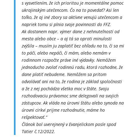
s vysvetlením,
že ich prioritou je moment
álne pomoc
ukrajinským ute
čencom. Čo na to povedať? Asi len
toľko, že aj in
é zbory sa aktívne venujú ute
čencom a
napriek tomu si plnia svoje povinnosti do FFZ.
Ak dostanem napr. v
ýmer dane z nehnute
ľnost
í od
mesta alebo obce
– a aj t
á sa oproti minulosti
zvý
šila – mus
ím ju zaplati
ť bez ohľadu na to, či sa mi
to p
á
či, alebo nep
á
či, či m
ám, alebo nemám v
rodinnom rozpo
čte pr
áve iné výdavky. Nemô
žem
jednoducho zvolať rodinn
ú radu, ktorá rozhodne,
ž
e
dane plati
ť nebudeme. Nem
ô
žem sa pritom
odvol
áva
ť ani na to, že rodina je z
áklad spolo
čnosti
a že z nej poch
ádza v
šetka moc v št
áte. Svoju
rozhodovaciu právomoc sme delegovali na svojich
zástupcov. Ak vláda na úrovni
št
átu alebo synoda na
úrovni cirkvi prijme rozhodnutie, máme ho
re
š
pektova
ť.“
Čl
ánok bol uverejnený v Evanjelickom posle spod
Tatier č.12/2022.