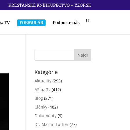
KRESŤANSKÉ KNÍHKUPECTVO – YZOP.SK
oz TV
FORMULÁR
Podporte nás
Kategórie
Aktuality
(295)
ASloz Tv
(412)
Blog
(271)
Články
(482)
Dokumenty
(9)
Dr. Martin Luther
(77)