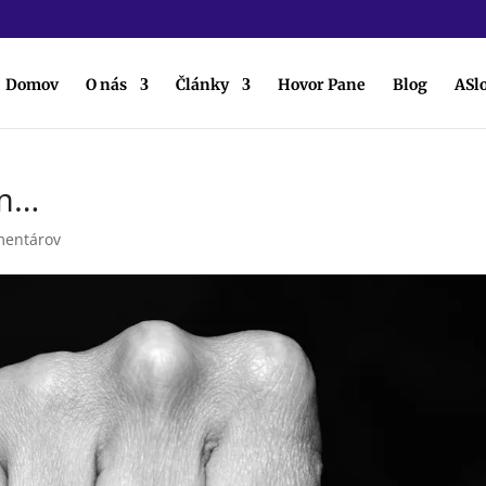
Domov
O nás
Články
Hovor Pane
Blog
ASl
ým…
mentárov