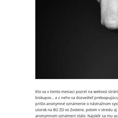
Kto sa v tomto mesiaci pozrel na webovú stránku
biskupov… a z neho sa dozvedieť prekvapujúcu 
prišlo anonymné oznámenie o nástražnom systé
utorok na BÚ ZD vo Zvolene, potom v stredu aj n
anonymnom oznámení stálo. Najskôr sa mu asi