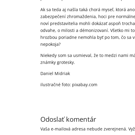
Ak sa teda aj našla taká chorá myseľ, ktorá an
zabezpečení zhromaždenia, hoci pre normálne 
noví predstavitelia mohli dokázať aspoň trocha
odvahe, o milosti a démonizovaní. Všetko mi to
hrozbou poriadne nemohla byť po tom, čo sa v
nepokoja?
Niekedy som sa usmieval, že to medzi nami má
známky grotesky.
Daniel Midriak
ilustračné foto: pixabay.com
Odoslať komentár
Vaša e-mailová adresa nebude zverejnená.
Vy