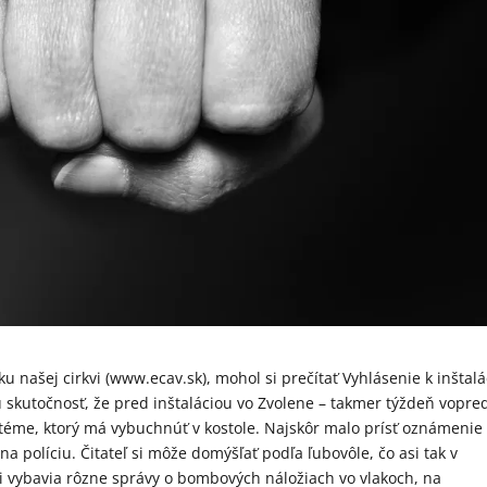
 našej cirkvi (www.ecav.sk), mohol si prečítať Vyhlásenie k inštalá
skutočnosť, že pred inštaláciou vo Zvolene – takmer týždeň vopre
me, ktorý má vybuchnúť v kostole. Najskôr malo prísť oznámenie
a políciu. Čitateľ si môže domýšľať podľa ľubovôle, čo asi tak v
 vybavia rôzne správy o bombových náložiach vo vlakoch, na