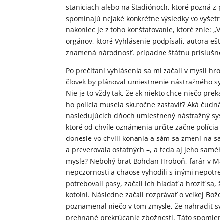
staniciach alebo na štadiónoch, ktoré pozná z
spomínajú nejaké konkrétne výsledky vo vyšet
nakoniec je z toho konštatovanie, ktoré znie:
orgánov, ktoré Vyhlásenie podpísali, autora ešt
znamená národnosť, prípadne štátnu príslušn
Po prečítaní vyhlásenia sa mi začali v mysli hr
človek by plánoval umiestnenie nástražného sy
Nie je to vždy tak, že ak niekto chce niečo pr
ho polícia musela skutočne zastaviť? Aká čudn
nasledujúcich dňoch umiestnený nástražný syst
ktoré od chvíle oznámenia určite začne polícia
donesie vo chvíli konania a sám sa zmení na s
a preverovala ostatných –, a teda aj jeho samé
mysle? Nebohý brat Bohdan Hroboň, farár v Mart
nepozornosti a chaose vyhodili s inými nepot
potrebovali pasy, začali ich hľadať a hroziť s
kotolni. Následne začali rozprávať o veľkej Bož
poznamenal niečo v tom zmysle, že nahradiť 
prehnané prekrúcanie zbožnosti. Táto spomienk