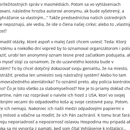
 príležitostných správ v masmédiách. Potom sa vo vyhláseniach
rovaní, následne hrozba autorovi anonymu, ak bude vyšetrený, a
 „Vyhrážanie sa vlastným…“ Takže predsedníctva našich ústredných
e nepoznajú, ale vedia, že ide o člena našej cirkvi; alebo to „vlastn
osť?
omadiť otázky, ktoré aspoň v malej časti chcem uviesť. Teda: Ktorý
stému a niekoľko dní vopred by to oznamoval organizátorom i políc
ekaziť, urobí ten anonymný oznam tesne pred začiatkom podujatia, a
á myseľ stojí za oznamom, že do uzavretého kostola bude v
ém? To by chcel dotyčný dokazovať svoju genialitu, že na miesto,
 strážiť, predsa len umiestni svoj nástražný systém? Alebo ho tam
amovražedného atentátnika? To oznámil preto, aby polícia kontrolo
ho? Čo je toto všetko za slabomyseľnosť? Nie je to priamy doklad ch
ine, nám raz rozprával o naivite ich hostí z USA, ktorí vo svojej
rebnými vecami do odpadového koša aj svoje cestovné pasy. Potom,
a, že ich nemajú. Nakoniec ich našli medzi odpadovými papiermi v
ej milosti a vďačne sa modliť, že ich Pán zachránil. K tomu brat fará
svoju neporiadnosť a nepozornosť oslavou Hospodina mu pripadá a
a sa mi vynorila z pamäti, keď som čítal Vyhlásenie k inštalácii…