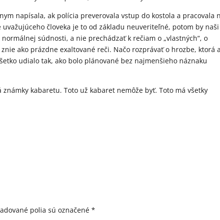
onym napísala, ak polícia preverovala vstup do kostola a pracovala 
uvažujúceho človeka je to od základu neuveriteľné, potom by naši
 normálnej súdnosti, a nie prechádzať k rečiam o „vlastných“, o
 znie ako prázdne exaltované reči. Načo rozprávať o hrozbe, ktorá 
šetko udialo tak, ako bolo plánované bez najmenšieho náznaku
 známky kabaretu. Toto už kabaret nemôže byť. Toto má všetky
žadované polia sú označené
*