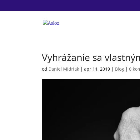
Vyhrážanie sa vlastn
od
Daniel Midriak
|
apr 11, 2019
|
Blog
|
0 ko