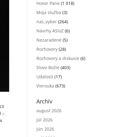
Hovor Pane
(1 018)
Moja služba
(3)
nas_vyber
(264)
Návrhy ASloZ
(6)
Nezaradené
(5)
Rozhovory
(28)
Rozhovory a diskusie
(6)
Slovo Božie
(403)
Udalosti
(17)
Vierouka
(673)
Archív
cii
august 2026
d –
júl 2026
 v
jún 2026