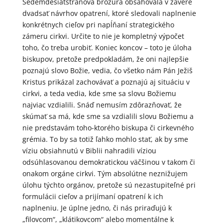
Sedemdesiatstranová brožúra obsahovala v závere
dvadsať návrhov opatrení, ktoré sledovali naplnenie
konkrétnych cieľov pri napĺňaní strategického
zámeru cirkvi. Určite to nie je kompletný výpočet
toho, čo treba urobiť. Koniec koncov – toto je úloha
biskupov, pretože predpokladám, že oni najlepšie
poznajú slovo Božie, vedia, čo všetko nám Pán Ježiš
Kristus prikázal zachovávať a poznajú aj situáciu v
cirkvi, a teda vedia, kde sme sa slovu Božiemu
najviac vzdialili. Snáď nemusím zdôrazňovať, že
skúmať sa má, kde sme sa vzdialili slovu Božiemu a
nie predstavám toho-ktorého biskupa či cirkevného
grémia. To by sa totiž ľahko mohlo stať, ak by sme
víziu obsiahnutú v Biblii nahradili víziou
odsúhlasovanou demokratickou väčšinou v takom či
onakom orgáne cirkvi. Tým absolútne neznižujem
úlohu týchto orgánov, pretože sú nezastupiteľné pri
formulácii cieľov a prijímaní opatrení k ich
naplneniu. Je úplne jedno, či nás priraďujú k
„filovcom“, „klátikovcom“ alebo momentálne k