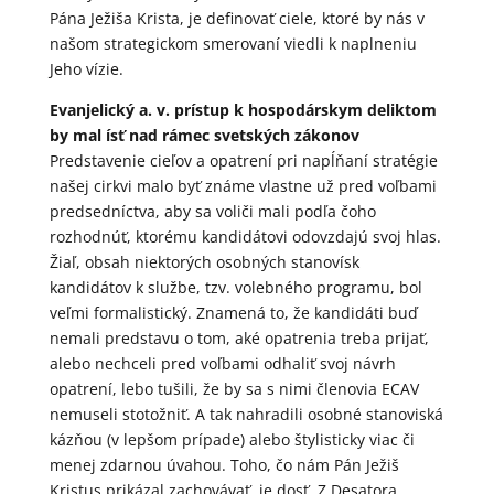
Pána Ježiša Krista, je definovať ciele, ktoré by nás v
našom strategickom smerovaní viedli k naplneniu
Jeho vízie.
Evanjelický a. v. prístup k hospodárskym deliktom
by mal ísť nad rámec svetských zákonov
Predstavenie cieľov a opatrení pri napĺňaní stratégie
našej cirkvi malo byť známe vlastne už pred voľbami
predsedníctva, aby sa voliči mali podľa čoho
rozhodnúť, ktorému kandidátovi odovzdajú svoj hlas.
Žiaľ, obsah niektorých osobných stanovísk
kandidátov k službe, tzv. volebného programu, bol
veľmi formalistický. Znamená to, že kandidáti buď
nemali predstavu o tom, aké opatrenia treba prijať,
alebo nechceli pred voľbami odhaliť svoj návrh
opatrení, lebo tušili, že by sa s nimi členovia ECAV
nemuseli stotožniť. A tak nahradili osobné stanoviská
kázňou (v lepšom prípade) alebo štylisticky viac či
menej zdarnou úvahou. Toho, čo nám Pán Ježiš
Kristus prikázal zachovávať, je dosť. Z Desatora