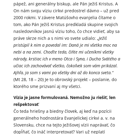
pápež, ani generálny biskup, ale Pán Ježiš Kristus. A
On nám svoju víziu cirkvi predostrel dávno – už pred
2000 rokmi. V závere Matúšovho evanjelia čítame o
tom, ako Pán Ježiš Kristus predkladá skupine svojich
nasledovníkov jasnú víziu toho, čo chce vidieť, aby sa
práve skrze nich a s nimi vo svete udialo: „
Ježiš
pristúpil k nim a povedal im: Daná je mi všetka moc na
nebi a na zemi. Choďte teda, čiňte mi učeníkmi všetky
národy, krstiac ich v meno Otca i Syna, i Ducha Svätého a
učiac ich zachovávať všetko, čokoľvek som vám prikázal.
Ajhľa, ja som s vami po všetky dni až do konca sveta.“
(Mt 28, 18 – 20) Je to obrovský projekt – poslanie, do
ktorého sme prizvaní aj my všetci.
Vízia je jasne formulovaná. Nemožno ju riešiť, len
rešpektovať
Čo teda hriešny a biedny človek, aj keď na pozícii
generálneho hodnostára Evanjelickej cirkvi a. v. na
Slovensku, chce na tejto Ježišovej vízii naprávať, čo
dopĺňať, čo ináč interpretovať? Vari už neplatí