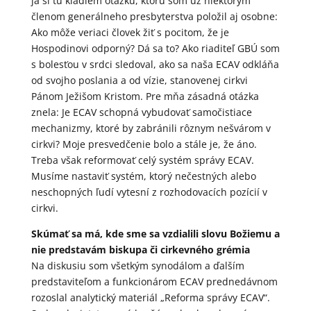
ja si tu kladiem otázku, ktorú som už niektorým
členom generálneho presbyterstva položil aj osobne:
Ako môže veriaci človek žiť s pocitom, že je
Hospodinovi odporný? Dá sa to? Ako riaditeľ GBÚ som
s bolesťou v srdci sledoval, ako sa naša ECAV odkláňa
od svojho poslania a od vízie, stanovenej cirkvi
Pánom Ježišom Kristom. Pre mňa zásadná otázka
znela: Je ECAV schopná vybudovať samočistiace
mechanizmy, ktoré by zabránili rôznym nešvárom v
cirkvi? Moje presvedčenie bolo a stále je, že áno.
Treba však reformovať celý systém správy ECAV.
Musíme nastaviť systém, ktorý nečestných alebo
neschopných ľudí vytesní z rozhodovacích pozícií v
cirkvi.
Skúmať sa má, kde sme sa vzdialili slovu Božiemu a
nie predstavám biskupa či cirkevného grémia
Na diskusiu som všetkým synodálom a ďalším
predstaviteľom a funkcionárom ECAV prednedávnom
rozoslal analytický materiál „Reforma správy ECAV“.