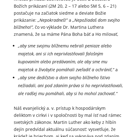
Božích prikázaní (2M 20, 2 – 17 alebo 5M 5, 6 – 21)
postačuje na začiatok siedme a deviate Božie
prikázanie:
„Nepokradneš!”
a
„Nepožiadaš dom svojho
blížneho!”,
čo vo výklade Dr. Martina Luthera
znamená, že sa máme Pána Boha báť a Ho milovať,
„aby sme svojmu blížnemu nebrali peniaze alebo
majetok, ani si ich neprivlastňovali falošným
kupovaním alebo predávaním, ale aby sme mu
majetok a živobytie pomáhali zveľadiť a ochrániť,“
a
„aby sme dedičstvo a dom svojho blížneho ľstivo
nežiadali, ani pod zdaním práva si ho neprivlastňovali,
ale radšej mu pomáhali, aby si ho mohol zachovať.“
Náš evanjelický a. v. prístup k hospodárskym
deliktom v cirkvi i v spoločnosti by mal ísť nad rámec
svetských zákonov. Martin Luther ako keby z hlbín
dejín predvídal aktuálnu súčasnosť: vysvetľuje, že
krádež je hriechom, aj keď sa vykonáva pod zdaním