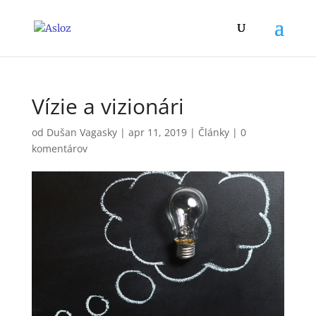
Vízie a vizionári
od
Dušan Vagasky
|
apr 11, 2019
|
Články
|
0
komentárov