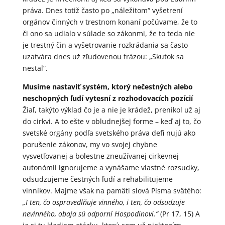
práva. Dnes totiž často po „náležitom“ vyšetrení
orgánov činných v trestnom konaní počúvame, že to
či ono sa udialo v súlade so zákonmi, že to teda nie
je trestný čin a vyšetrovanie rozkrádania sa často
uzatvára dnes už zľudovenou frázou: „Skutok sa
nestal“.
Musíme nastaviť systém, ktorý nečestných alebo
neschopných ľudí vytesní z rozhodovacích pozícií
Žiaľ, takýto výklad čo je a nie je krádež, prenikol už aj
do cirkvi. A to ešte v obludnejšej forme – keď aj to, čo
svetské orgány podľa svetského práva defi nujú ako
porušenie zákonov, my vo svojej chybne
vysvetľovanej a bolestne zneužívanej cirkevnej
autonómii ignorujeme a vynášame vlastné rozsudky,
odsudzujeme čestných ľudí a rehabilitujeme
vinníkov. Majme však na pamäti slová Písma svätého:
„I ten, čo ospravedlňuje vinného, i ten, čo odsudzuje
nevinného, obaja sú odporní Hospodinovi.“
(Pr 17, 15) A