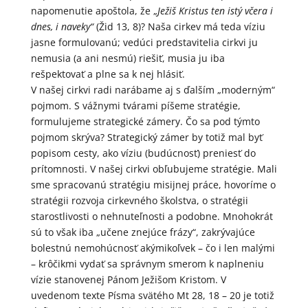
napomenutie apoštola, že „
Ježiš Kristus ten istý včera i
dnes, i naveky“
(Žid 13, 8)? Naša cirkev má teda víziu
jasne formulovanú; vedúci predstavitelia cirkvi ju
nemusia (a ani nesmú) riešiť, musia ju iba
rešpektovať a plne sa k nej hlásiť.
V našej cirkvi radi narábame aj s ďalším „moderným“
pojmom. S vážnymi tvárami píšeme stratégie,
formulujeme strategické zámery. Čo sa pod týmto
pojmom skrýva? Strategický zámer by totiž mal byť
popisom cesty, ako víziu (budúcnosť) preniesť do
prítomnosti. V našej cirkvi obľubujeme stratégie. Mali
sme spracovanú stratégiu misijnej práce, hovoríme o
stratégii rozvoja cirkevného školstva, o stratégii
starostlivosti o nehnuteľnosti a podobne. Mnohokrát
sú to však iba „učene znejúce frázy“, zakrývajúce
bolestnú nemohúcnosť akýmikoľvek – čo i len malými
– krôčikmi vydať sa správnym smerom k naplneniu
vízie stanovenej Pánom Ježišom Kristom. V
uvedenom texte Písma svätého Mt 28, 18 – 20 je totiž