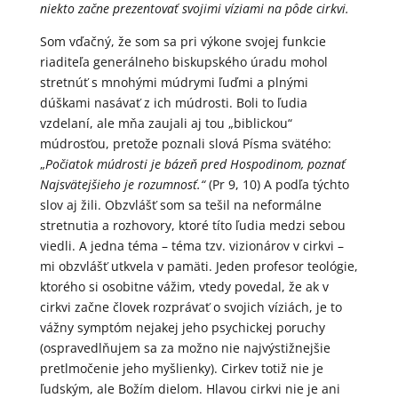
niekto začne prezentovať svojimi víziami na pôde cirkvi.
Som vďačný, že som sa pri výkone svojej funkcie
riaditeľa generálneho biskupského úradu mohol
stretnúť s mnohými múdrymi ľuďmi a plnými
dúškami nasávať z ich múdrosti. Boli to ľudia
vzdelaní, ale mňa zaujali aj tou „biblickou“
múdrosťou, pretože poznali slová Písma svätého:
„
Počiatok múdrosti je bázeň pred Hospodinom, poznať
Najsvätejšieho je rozumnosť.“
(Pr 9, 10) A podľa týchto
slov aj žili. Obzvlášť som sa tešil na neformálne
stretnutia a rozhovory, ktoré títo ľudia medzi sebou
viedli. A jedna téma – téma tzv. vizionárov v cirkvi –
mi obzvlášť utkvela v pamäti. Jeden profesor teológie,
ktorého si osobitne vážim, vtedy povedal, že ak v
cirkvi začne človek rozprávať o svojich víziách, je to
vážny symptóm nejakej jeho psychickej poruchy
(ospravedlňujem sa za možno nie najvýstižnejšie
pretlmočenie jeho myšlienky). Cirkev totiž nie je
ľudským, ale Božím dielom. Hlavou cirkvi nie je ani