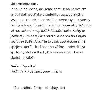
„brozmanovcom“.
Je to úplne jedno, ak vieme sami seba vo svojom
vnútri definovať ako evanjelikov augsburského
vyznania. Dietrich Bonhoeffer, nemecký luteránsky
teológ a bojovník proti nacizmu, povedal:
„Ľudia nie
sú rovnakí ani v najhlbších hlbinách duše. Každý je
jedinečný, úplne iný než ostatní a v cirkvi ho s inými
spája len Božie slovo.“
Je to však dostatočne silné
spojivo, ktoré − keď opadnú vášne − privedie za
spoločný stôl všetkých, ktorým na slove Božom
skutočne záleží.
Dušan Vagaský
riaditeľ GBU v rokoch 2006 − 2018
ilustračné foto: pixabay.com