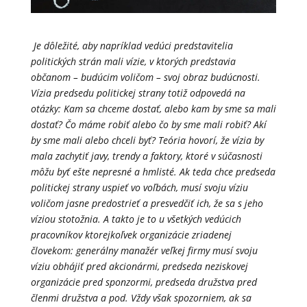
Je dôležité, aby napríklad vedúci predstavitelia
politických strán mali vízie, v ktorých predstavia
občanom – budúcim voličom – svoj obraz budúcnosti.
Vízia predsedu politickej strany totiž odpovedá na
otázky: Kam sa chceme dostať, alebo kam by sme sa mali
dostať? Čo máme robiť alebo čo by sme mali robiť? Akí
by sme mali alebo chceli byť? Teória hovorí, že vízia by
mala zachytiť javy, trendy a faktory, ktoré v súčasnosti
môžu byť ešte nepresné a hmlisté. Ak teda chce predseda
politickej strany uspieť vo voľbách, musí svoju víziu
voličom jasne predostrieť a presvedčiť ich, že sa s jeho
víziou stotožnia. A takto je to u všetkých vedúcich
pracovníkov ktorejkoľvek organizácie zriadenej
človekom: generálny manažér veľkej firmy musí svoju
víziu obhájiť pred akcionármi, predseda neziskovej
organizácie pred sponzormi, predseda družstva pred
členmi družstva a pod. Vždy však spozorniem, ak sa