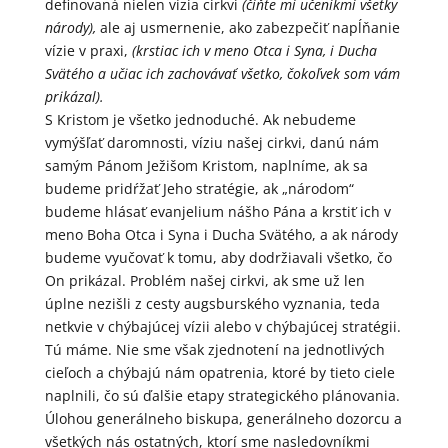
definovaná nielen vízia cirkvi
(čiňte mi učeníkmi všetky
národy),
ale aj usmernenie, ako zabezpečiť napĺňanie
vízie v praxi,
(krstiac ich v meno Otca i Syna, i Ducha
Svätého a učiac ich zachovávať všetko, čokoľvek som vám
prikázal).
S Kristom je všetko jednoduché. Ak nebudeme
vymýšľať daromnosti, víziu našej cirkvi, danú nám
samým Pánom Ježišom Kristom, naplníme, ak sa
budeme pridŕžať Jeho stratégie, ak „národom“
budeme hlásať evanjelium nášho Pána a krstiť ich v
meno Boha Otca i Syna i Ducha Svätého, a ak národy
budeme vyučovať k tomu, aby dodržiavali všetko, čo
On prikázal. Problém našej cirkvi, ak sme už len
úplne nezišli z cesty augsburského vyznania, teda
netkvie v chýbajúcej vízii alebo v chýbajúcej stratégii.
Tú máme. Nie sme však zjednotení na jednotlivých
cieľoch a chýbajú nám opatrenia, ktoré by tieto ciele
naplnili, čo sú ďalšie etapy strategického plánovania.
Úlohou generálneho biskupa, generálneho dozorcu a
všetkých nás ostatných, ktorí sme nasledovníkmi