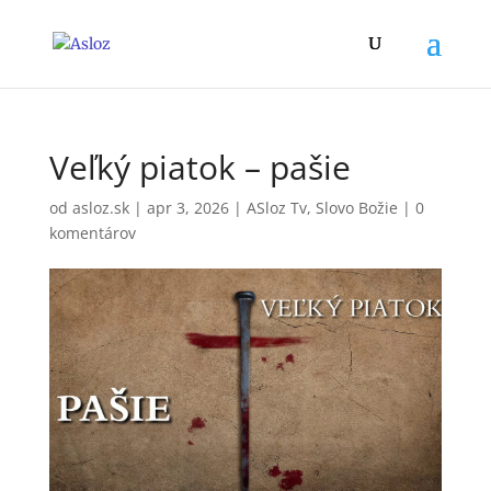
Veľký piatok – pašie
od
asloz.sk
|
apr 3, 2026
|
ASloz Tv
,
Slovo Božie
|
0
komentárov