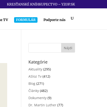
KRESŤANSKÉ KNÍHKUPECTVO – YZOP.SK
oz TV
FORMULÁR
Podporte nás
Kategórie
Aktuality
(295)
ASloz Tv
(412)
Blog
(271)
Články
(482)
Dokumenty
(9)
Dr. Martin Luther
(77)