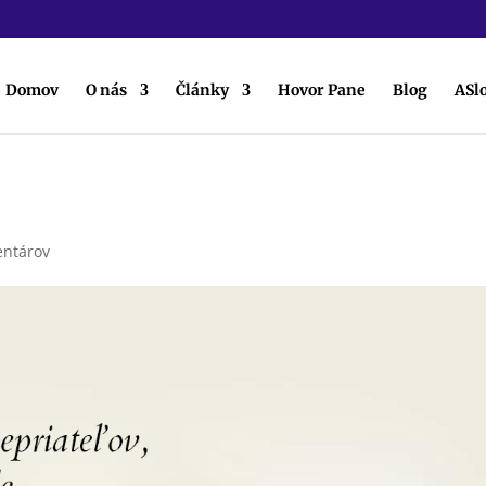
Domov
O nás
Články
Hovor Pane
Blog
ASl
entárov