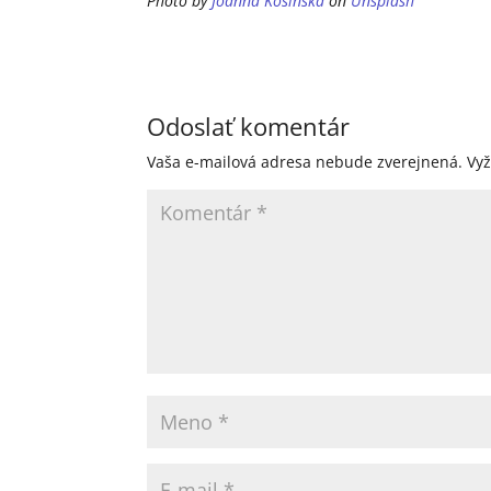
Photo by
Joanna Kosinska
on
Unsplash
Odoslať komentár
Vaša e-mailová adresa nebude zverejnená.
Vy