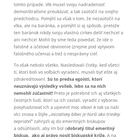
tomto prípade. Vlk musel svoju nadradenosť
demonštratívne preukázať, a tak zaútočil na svojho
predchodcu. Pomýlil sa však v tom, že nezaútočil na
vlka, ale na baránka, a pomýlil si aj spôsob, pretože
ten baránok nikdy svoju vlastnú cirkev deliť nechcel a
ani nechce! Mohli by sme teda povedať, že ide o
falošné a účelové obvinenie (zrejme pod vplyvom
falošného učenia) a tiež o nesprávny cieľ.
To však nebolo všetko. Nasledovali čistky, keď všetci
tí, ktorí boli vo voľbách vyradení, museli byť ešte aj
zdiskreditovaní.
Sú to predsa egoisti, ktorí
neuznávajú výsledky volieb, lebo sa na nich
nemohli zúčastniť!
Preto je potrebné ich aj všetkých
čestných ľudí, ktorí sa ich zastali, vyradiť z výborov,
povyhadzovať ich a upevniť moc vlkov! A tak sa naši
vlci znova v štýle
„iniciatívny blbec je horší ako triedny
nepriateľ”
zahryzli aj do emeritných biskupov
a odsúhlasili, aby im bol o
dobratý titul emeritný
biskup, ako aj právo nosiť biskupské kríže.
A na