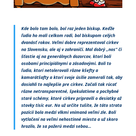
Kde bolo tam bolo, bol raz jeden biskup. Keďže
ľudia ho mali celkom radi, bol biskupom celých
dvanásť rokov. Veľmi dobre reprezentoval cirkev
na Slovensku, ale aj v zahraničí. Mal dobrý „nos” či
šťastie aj na generálnych dozorcov, ktorí boli
osobami principiálnymi a zásadovými. Boli to
ľudia, ktorí netolerovali rôzne kšefty a
kamarátšafty a ktorí svoje úsilie zamerali tak, aby
dosiahli to najlepšie pre cirkev. Začali tak rúcať
rôzne netransparentné, špekulatívne a pochybné
staré schémy, ktoré cirkev pripravili o desiatky až
stovky tisíc eur. No už určite tušíte, že táto strata
pozícií bola medzi vlkmi vnímaná veľmi zle. Boli
vytlačení na veľmi nehostinné miesta a už skoro
hrozilo, že sa požerú medzi sebou…