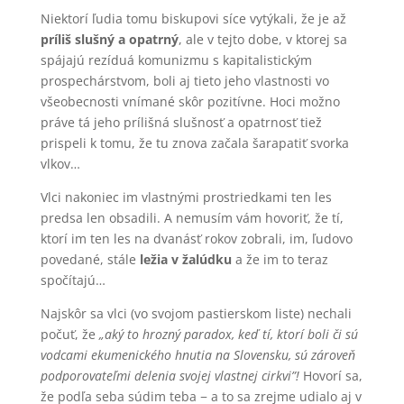
Niektorí ľudia tomu biskupovi síce vytýkali, že je až
príliš slušný a opatrný
, ale v tejto dobe, v ktorej sa
spájajú rezíduá komunizmu s kapitalistickým
prospechárstvom, boli aj tieto jeho vlastnosti vo
všeobecnosti vnímané skôr pozitívne. Hoci možno
práve tá jeho prílišná slušnosť a opatrnosť tiež
prispeli k tomu, že tu znova začala šarapatiť svorka
vlkov…
Vlci nakoniec im vlastnými prostriedkami ten les
predsa len obsadili. A nemusím vám hovoriť, že tí,
ktorí im ten les na dvanásť rokov zobrali, im, ľudovo
povedané, stále
ležia v žalúdku
a že im to teraz
spočítajú…
Najskôr sa vlci (vo svojom pastierskom liste) nechali
počuť, že
„aký to hrozný paradox, keď tí, ktorí boli či sú
vodcami ekumenického hnutia na Slovensku, sú zároveň
podporovateľmi delenia svojej vlastnej cirkvi”!
Hovorí sa,
že podľa seba súdim teba − a to sa zrejme udialo aj v