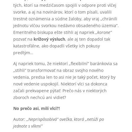
tých, ktorí sa medzičasom spojili v odpore proti vlčej
svorke, a aj na novinárov, ktorí o tom písali, uvalili
trestné oznámenia a súdne žaloby, aby vraj „chránili
jednotu vlčou svorkou nedávno obsadeného územia”.
Emeritného biskupa ešte stihli aj napriek
„korone”
pozvať na
krížový výsluch
, ale aj ten dopadol tak
katastrofálne, ako dopadli všetky ich pokusy
predtým…
Aj napriek tomu, že niektorí „flexibilní” baránkovia sa
„stihli” transformovať na obraz svojho nového
vedenia, predsa len to asi nie je taký počet, ktorý by
nové vedenie uspokojil. Niektorí vlci sa dokonca
začali prekvapene pýtať: Prečo nás v niektorých
zboroch nechcú ani vidieť?
No prečo asi, milí vlci?!
Autor:
„Neprispôsobivá” ovečka, ktorá „netúži po
jednote s vlkmi”