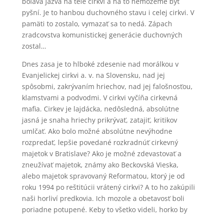
boľavá jazva na tele cirkvi a na to nemôžeme byť
pyšní. Je to hanbou duchovného stavu i celej cirkvi. V
pamäti to zostalo, vymazať sa to nedá. Zápach
zradcovstva komunistickej generácie duchovných
zostal…
Dnes zasa je to hlboké zdesenie nad morálkou v
Evanjelickej cirkvi a. v. na Slovensku, nad jej
spôsobmi, zakrývaním hriechov, nad jej falošnosťou,
klamstvami a podvodmi. V cirkvi vyčíňa cirkevná
mafia. Cirkev je lajdácka, nedôsledná, absolútne
jasná je snaha hriechy prikrývať, zatajiť, kritikov
umlčať. Ako bolo možné absolútne nevýhodne
rozpredať, lepšie povedané rozkradnúť cirkevný
majetok v Bratislave? Ako je možné zdevastovať a
zneužívať majetok, známy ako Beckovská Vieska,
alebo majetok spravovaný Reformatou, ktorý je od
roku 1994 po reštitúcii vrátený cirkvi? A to ho zakúpili
naši horliví predkovia. Ich mozole a obetavosť boli
poriadne potupené. Keby to všetko videli, horko by