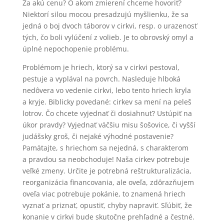
Za akú cenu? O akom zmierení chceme hovoriť?
Niektorí silou mocou presadzujú myšlienku, že sa
jedná o boj dvoch táborov v cirkvi, resp. o urazenosť
tých, čo boli vylúčení z volieb. Je to obrovský omyl a
úplné nepochopenie problému.
Problémom je hriech, ktorý sa v cirkvi pestoval,
pestuje a vyplával na povrch. Nasleduje hlboká
nedôvera vo vedenie cirkvi, lebo tento hriech kryla
a kryje. Biblicky povedané: cirkev sa mení na peleš
lotrov. Čo chcete vyjednať či dosiahnuť? Ustúpiť na
úkor pravdy? Vyjednať väčšiu misu šošovice, či vyšší
judášsky groš, či nejaké výhodné postavenie?
Pamätajte, s hriechom sa nejedná, s charakterom
a pravdou sa neobchoduje! Naša cirkev potrebuje
veľké zmeny. Určite je potrebná reštrukturalizácia,
reorganizácia financovania, ale oveľa, zdôrazňujem
oveľa viac potrebuje pokánie, to znamená hriech
vyznať a priznať, opustiť, chyby napraviť. Sľúbiť, že
konanie v cirkvi bude skutočne prehľadné a čestné.