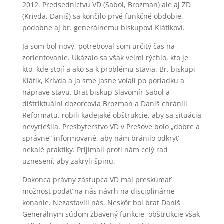
2012. Predsedníctvu VD (Sabol, Brozman) ale aj ZD
(Krivda, Daniš) sa končilo prvé funkčné obdobie,
podobne aj br. generálnemu biskupovi Klátikovi.
Ja som bol nový, potreboval som určitý čas na
zorientovanie. Ukázalo sa však veľmi rýchlo, kto je
kto, kde stojí a ako sa k problému stavia. Br. biskupi
Klátik, Krivda a ja sme jasne volali po poriadku a
náprave stavu. Brat biskup Slavomír Sabol a
dištriktuálni dozorcovia Brozman a Daniš chránili
Reformatu, robili kadejaké obštrukcie, aby sa situácia
nevyriešila. Presbyterstvo VD v Prešove bolo „dobre a
správne“ informované, aby nám bránilo odkryť
nekalé praktiky. Prijímali proti nám celý rad
uznesení, aby zakryli špinu.
Dokonca právny zástupca VD mal preskúmať
možnosť podať na nás návrh na disciplinárne
konanie. Nezastavili nás. Neskôr bol brat Daniš
Generálnym súdom zbavený funkcie, obštrukcie však