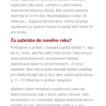
organizácii ako Asloz, Lutherus a jeho noviny,
Internetová televízia ASLOZ. Boli vydané početné
zborníky (O čo mi išlo, Hluchoslepota v cirkvi, 30
rokov po…, Augsburské vyznanie, Cestou pravdy).
Opakovane je vydané čítanie na každý deň Smieť žiť
pre Krista.
Čo zaželáte do nového roku?
Prečítajme si príbeh z Evanjelia podľa Marka 11. kap.
od 15. verša, ako Pán Ježiš čistil chrám. Poprevracal
stoly peňazomencom, predavačom holubíc
poprevracal lavice a učil prítomných:
„Či nie je
napísané: Dom môj sa bude menovať domom modlitby
pre všetky národy? Ale vy ste z neho urobili peleš lotrov.“
(L 11, 17)
Zoberme si príklad. Nespime.
Všetkým želám milostivý a požehnaný nový rok,
dobrý duchovný zrak a sluch, pevné zdravie. Veľa
duchovných síl a horlivosti. Bojujte dobrý bol viery a
pričiňte sa o to, aby Evanjelická cirkev a. v. na