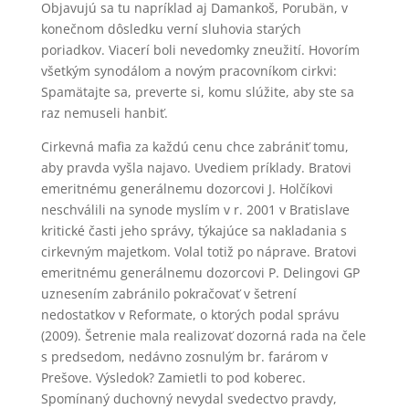
Objavujú sa tu napríklad aj Damankoš, Porubän, v
konečnom dôsledku verní sluhovia starých
poriadkov. Viacerí boli nevedomky zneužití. Hovorím
všetkým synodálom a novým pracovníkom cirkvi:
Spamätajte sa, preverte si, komu slúžite, aby ste sa
raz nemuseli hanbiť.
Cirkevná mafia za každú cenu chce zabrániť tomu,
aby pravda vyšla najavo. Uvediem príklady. Bratovi
emeritnému generálnemu dozorcovi J. Holčíkovi
neschválili na synode myslím v r. 2001 v Bratislave
kritické časti jeho správy, týkajúce sa nakladania s
cirkevným majetkom. Volal totiž po náprave. Bratovi
emeritnému generálnemu dozorcovi P. Delingovi GP
uznesením zabránilo pokračovať v šetrení
nedostatkov v Reformate, o ktorých podal správu
(2009). Šetrenie mala realizovať dozorná rada na čele
s predsedom, nedávno zosnulým br. farárom v
Prešove. Výsledok? Zamietli to pod koberec.
Spomínaný duchovný nevydal svedectvo pravdy,