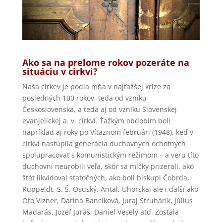
Ako sa na prelome rokov pozeráte na
situáciu v cirkvi?
Naša cirkev je podľa mňa v najťažšej kríze za
posledných 100 rokov, teda od vzniku
Československa, a teda aj od vzniku Slovenskej
evanjelickej a. v. cirkvi. Ťažkým obdobím boli
napríklad aj roky po Víťaznom februári (1948), keď v
cirkvi nastúpila generácia duchovných ochotných
spolupracovať s komunistickým režimom – a veru títo
duchovní neurobili veľa, skôr sa mlčky prizerali, ako
štát likvidoval statočných, ako boli biskupi Čobrda,
Ruppeldt, S. Š. Osuský, Antal, Uhorskai ale i ďalší ako
Oto Vizner, Darina Bancíková, Juraj Struhárik, Július
Madarás, Jozef Juráš, Daniel Veselý atď. Zostala