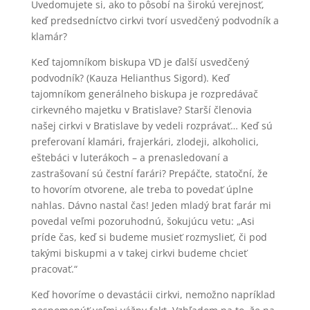
Uvedomujete si, ako to pôsobí na širokú verejnosť,
keď predsedníctvo cirkvi tvorí usvedčený podvodník a
klamár?
Keď tajomníkom biskupa VD je ďalší usvedčený
podvodník? (Kauza Helianthus Sigord). Keď
tajomníkom generálneho biskupa je rozpredávač
cirkevného majetku v Bratislave? Starší členovia
našej cirkvi v Bratislave by vedeli rozprávať… Keď sú
preferovaní klamári, frajerkári, zlodeji, alkoholici,
eštebáci v luterákoch – a prenasledovaní a
zastrašovaní sú čestní farári? Prepáčte, statoční, že
to hovorím otvorene, ale treba to povedať úplne
nahlas. Dávno nastal čas! Jeden mladý brat farár mi
povedal veľmi pozoruhodnú, šokujúcu vetu: „Asi
príde čas, keď si budeme musieť rozmyslieť, či pod
takými biskupmi a v takej cirkvi budeme chcieť
pracovať.“
Keď hovoríme o devastácii cirkvi, nemožno napríklad