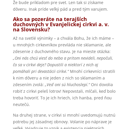
Že bude príkladom pre svet. Len tak si získame
dôveru. Inak príde veľký pád a pred tým varujem.
Ako sa pozeráte na terajších
duchovných v Evanjelickej cirkvi a. v.
na Slovensku?
Až na svetlé výnimky – a chvála Bohu, že ich máme –
u mnohých cirkevníkov prevláda nie sklamanie, ale
zdesenie z duchovného stavu. Je na mieste otázka:
„Oni nás chcú viesť do neba a pritom nevideli, nepočuli,
čo sa v cirkvi deje? Dopustili a niektorí z nich aj
pomáhali pri devastácii cirkvi.“
Mnohí cirkevníci stratili
k nim dôveru a nie jeden z nich so sklamaním a
zdesením zvolá:
„Veď oni sú hluchoslepí.“
Oni dovolia
robiť z cirkvi peleš lotrov! Nepovstali, mlčali, keď bolo
treba hovoriť. To je ich hriech, ich hanba, pred ňou
neutečú.
Na druhej strane, v cirkvi si mnohí uvedomujú nutnú
potrebu jej zásadnej obnovy. Volanie po náprave je
veľké. Vyjadruje to vznik a existencia niektorých