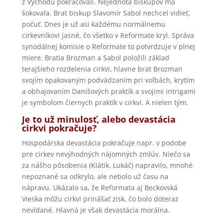
z Východu pokračovali. Nejednota biskupov ma
šokovala. Brat biskup Slavomír Sabol nechcel vidieť,
počuť. Dnes je už asi každému normálnemu
cirkevníkovi jasné, čo všetko v Reformate kryl. Správa
synodálnej komisie o Reformate to potvrdzuje v plnej
miere. Bratia Brozman a Sabol položili základ
terajšieho rozdelenia cirkvi, hlavne brat Brozman
svojím opakovaným podvádzaním pri voľbách, krytím
a obhajovaním Danišových praktík a svojimi intrigami
je symbolom čiernych praktík v cirkvi. A nielen tým.
Je to už minulosť, alebo devastácia
cirkvi pokračuje?
Hospodárska devastácia pokračuje napr. v podobe
pre cirkev nevýhodných nájomných zmlúv. Niečo sa
za nášho pôsobenia (Klátik, Lukáč) napravilo, mnohé
nepoznané sa odkrylo, ale nebolo už času na
nápravu. Ukázalo sa, že Reformata aj Beckovská
Vieska môžu cirkvi prinášať zisk, čo bolo doteraz
nevídané. Hlavná je však devastácia morálna.