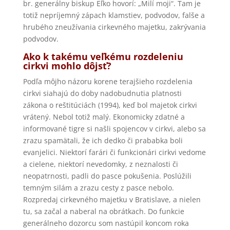
br. generálny biskup Eľko hovorí: „Milí moji“. Tam je
totiž nepríjemný zápach klamstiev, podvodov, falše a
hrubého zneužívania cirkevného majetku, zakrývania
podvodov.
Ako k takému veľkému rozdeleniu
cirkvi mohlo dôjsť?
Podľa môjho názoru korene terajšieho rozdelenia
cirkvi siahajú do doby nadobudnutia platnosti
zákona o reštitúciách (1994), keď bol majetok cirkvi
vrátený. Nebol totiž malý. Ekonomicky zdatné a
informované tigre si našli spojencov v cirkvi, alebo sa
zrazu spamätali, že ich dedko či prababka boli
evanjelici. Niektorí farári či funkcionári cirkvi vedome
a cielene, niektorí nevedomky, z neznalosti či
neopatrnosti, padli do pasce pokušenia. Poslúžili
temným silám a zrazu cesty z pasce nebolo.
Rozpredaj cirkevného majetku v Bratislave, a nielen
tu, sa začal a naberal na obrátkach. Do funkcie
generálneho dozorcu som nastúpil koncom roka