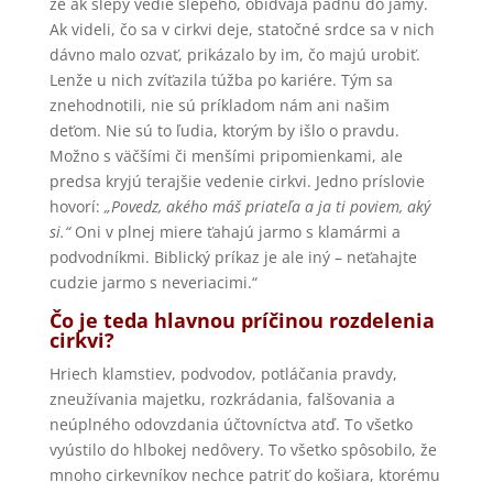
že ak slepý vedie slepého, obidvaja padnú do jamy.
Ak videli, čo sa v cirkvi deje, statočné srdce sa v nich
dávno malo ozvať, prikázalo by im, čo majú urobiť.
Lenže u nich zvíťazila túžba po kariére. Tým sa
znehodnotili, nie sú príkladom nám ani našim
deťom. Nie sú to ľudia, ktorým by išlo o pravdu.
Možno s väčšími či menšími pripomienkami, ale
predsa kryjú terajšie vedenie cirkvi. Jedno príslovie
hovorí:
„Povedz, akého máš priateľa a ja ti poviem, aký
si.“
Oni v plnej miere ťahajú jarmo s klamármi a
podvodníkmi. Biblický príkaz je ale iný – neťahajte
cudzie jarmo s neveriacimi.“
Čo je teda hlavnou príčinou rozdelenia
cirkvi?
Hriech klamstiev, podvodov, potláčania pravdy,
zneužívania majetku, rozkrádania, falšovania a
neúplného odovzdania účtovníctva atď. To všetko
vyústilo do hlbokej nedôvery. To všetko spôsobilo, že
mnoho cirkevníkov nechce patriť do košiara, ktorému