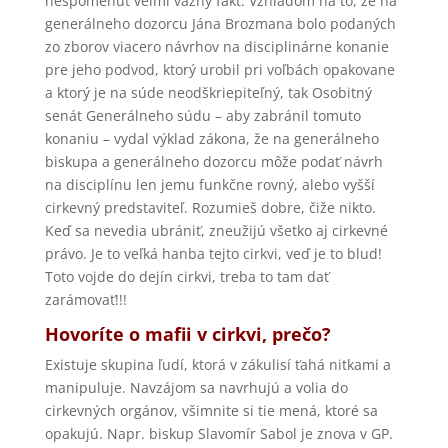
nespomenúť veľmi vážny fakt. Vzhľadom na to, že na
generálneho dozorcu Jána Brozmana bolo podaných
zo zborov viacero návrhov na disciplinárne konanie
pre jeho podvod, ktorý urobil pri voľbách opakovane
a ktorý je na súde neodškriepiteľný, tak Osobitný
senát Generálneho súdu – aby zabránil tomuto
konaniu – vydal výklad zákona, že na generálneho
biskupa a generálneho dozorcu môže podať návrh
na disciplínu len jemu funkčne rovný, alebo vyšší
cirkevný predstaviteľ. Rozumieš dobre, čiže nikto.
Keď sa nevedia ubrániť, zneužijú všetko aj cirkevné
právo. Je to veľká hanba tejto cirkvi, veď je to blud!
Toto vojde do dejín cirkvi, treba to tam dať
zarámovať!!!
Hovoríte o mafii v cirkvi, prečo?
Existuje skupina ľudí, ktorá v zákulisí ťahá nitkami a
manipuluje. Navzájom sa navrhujú a volia do
cirkevných orgánov, všimnite si tie mená, ktoré sa
opakujú. Napr. biskup Slavomír Sabol je znova v GP.