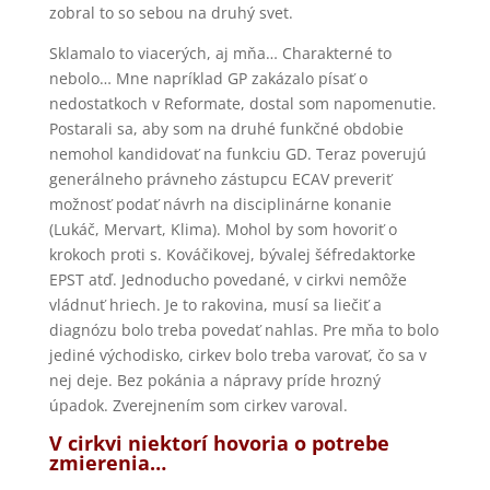
zobral to so sebou na druhý svet.
Sklamalo to viacerých, aj mňa… Charakterné to
nebolo… Mne napríklad GP zakázalo písať o
nedostatkoch v Reformate, dostal som napomenutie.
Postarali sa, aby som na druhé funkčné obdobie
nemohol kandidovať na funkciu GD. Teraz poverujú
generálneho právneho zástupcu ECAV preveriť
možnosť podať návrh na disciplinárne konanie
(Lukáč, Mervart, Klima). Mohol by som hovoriť o
krokoch proti s. Kováčikovej, bývalej šéfredaktorke
EPST atď. Jednoducho povedané, v cirkvi nemôže
vládnuť hriech. Je to rakovina, musí sa liečiť a
diagnózu bolo treba povedať nahlas. Pre mňa to bolo
jediné východisko, cirkev bolo treba varovať, čo sa v
nej deje. Bez pokánia a nápravy príde hrozný
úpadok. Zverejnením som cirkev varoval.
V cirkvi niektorí hovoria o potrebe
zmierenia…