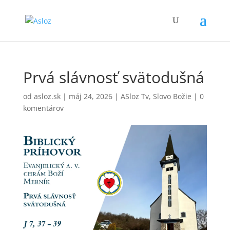
Prvá slávnosť svätodušná
od
asloz.sk
|
máj 24, 2026
|
ASloz Tv
,
Slovo Božie
|
0
komentárov