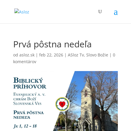
Prvá pôstna nedeľa
od
asloz.sk
|
feb 22, 2026
|
ASloz Tv
,
Slovo Božie
|
0
komentárov