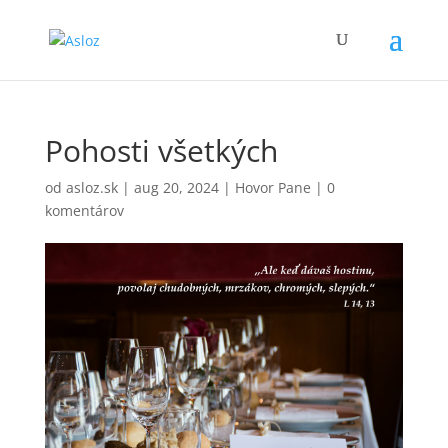
Pohosti všetkých
od
asloz.sk
|
aug 20, 2024
|
Hovor Pane
|
0
komentárov