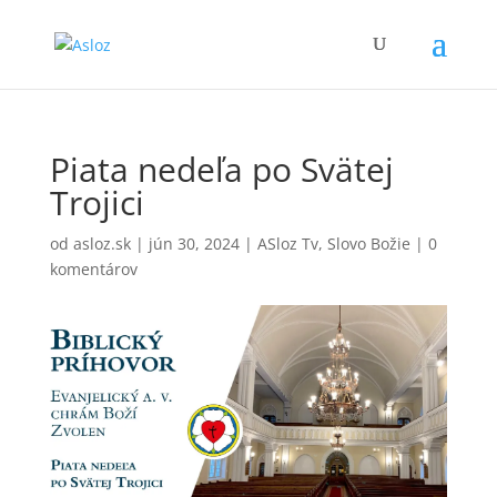
Piata nedeľa po Svätej
Trojici
od
asloz.sk
|
jún 30, 2024
|
ASloz Tv
,
Slovo Božie
|
0
komentárov