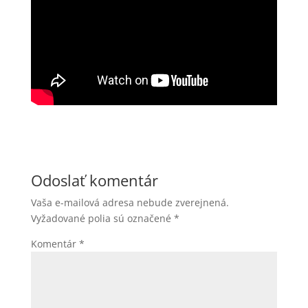
Odoslať komentár
Vaša e-mailová adresa nebude zverejnená.
Vyžadované polia sú označené
*
Komentár
*