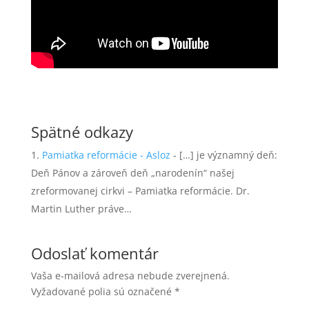
Spätné odkazy
Pamiatka reformácie - Asloz
- […] je významný deň:
Deň Pánov a zároveň deň „narodenín“ našej
zreformovanej cirkvi – Pamiatka reformácie. Dr.
Martin Luther práve…
Odoslať komentár
Vaša e-mailová adresa nebude zverejnená.
Vyžadované polia sú označené
*