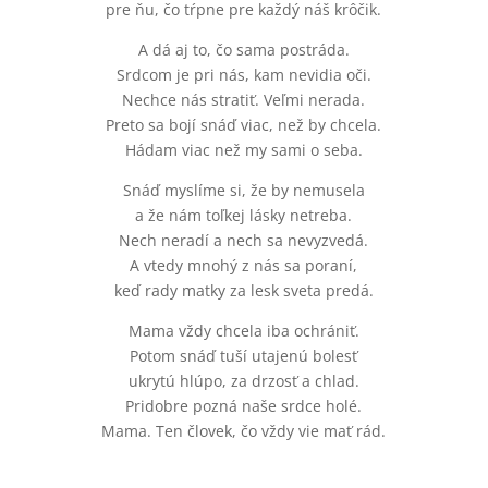
pre ňu, čo tŕpne pre každý náš krôčik.
A dá aj to, čo sama postráda.
Srdcom je pri nás, kam nevidia oči.
Nechce nás stratiť. Veľmi nerada.
Preto sa bojí snáď viac, než by chcela.
Hádam viac než my sami o seba.
Snáď myslíme si, že by nemusela
a že nám toľkej lásky netreba.
Nech neradí a nech sa nevyzvedá.
A vtedy mnohý z nás sa poraní,
keď rady matky za lesk sveta predá.
Mama vždy chcela iba ochrániť.
Potom snáď tuší utajenú bolesť
ukrytú hlúpo, za drzosť a chlad.
Pridobre pozná naše srdce holé.
Mama. Ten človek, čo vždy vie mať rád.