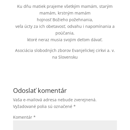
Ku dňu matiek prajeme všetkým mamám, starým
mamám, krstným mamám
hojnosť Božieho požehnania,
veľa úcty za ich obetavosť, odvahu i napomínania a
poúčania,
ktoré neraz musia svojim deťom dávať.
Asociácia slobodných zborov Evanjelickej cirkvi a. v.
na Slovensku
Odoslať komentár
Vaša e-mailová adresa nebude zverejnená.
Vyžadované polia sú označené
*
Komentár
*