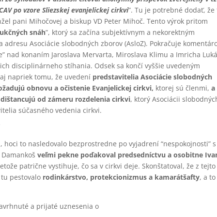
AV po vzore Sliezskej evanjelickej cirkvi
”. Tu je potrebné dodať, že 
nžel pani Mihočovej a biskup VD Peter Mihoč. Tento výrok pritom
rukčných snáh
”, ktorý sa začína subjektívnym a nekorektným
 adresu Asociácie slobodných zborov (AsloZ). Pokračuje komentár
e” nad konaním Jaroslava Mervarta, Miroslava Klimu a Imricha Luk
ch disciplinárneho stíhania. Odsek sa končí vyššie uvedeným
 aj napriek tomu, že uvedení
predstavitelia Asociácie slobodných
požadujú obnovu a očistenie Evanjelickej cirkvi,
ktorej sú členmi,
a
dištancujú od zámeru rozdelenia cirkvi
, ktorý Asociácii slobodnýc
telia súčasného vedenia cirkvi.
i
, hoci to nasledovalo bezprostredne po vyjadrení “nespokojnosti” s
án Damankoš
veľmi pekne poďakoval predsedníctvu a osobitne Iva
etože patrične vystihuje, čo sa v cirkvi deje. Skonštatoval, že z tejto
 tu pestovalo
rodinkárstvo, protekcionizmus a kamarátšafty
, a t
vrhnuté a prijaté uznesenia o