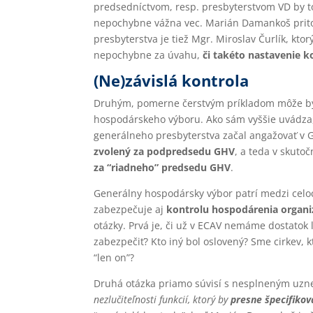
predsedníctvom, resp. presbyterstvom VD by to
nepochybne vážna vec. Marián Damankoš pritom
presbyterstva je tiež Mgr. Miroslav Čurlík, kt
nepochybne za úvahu,
či takéto nastavenie k
(Ne)závislá kontrola
Druhým, pomerne čerstvým príkladom môže b
hospodárskeho výboru. Ako sám vyššie uvádza,
generálneho presbyterstva začal angažovať 
zvolený za podpredsedu GHV
, a teda v skuto
za
“
riadneho” predsedu GHV
.
Generálny hospodársky výbor patrí medzi celoc
zabezpečuje aj
kontrolu hospodárenia organi
otázky. Prvá je, či už v ECAV nemáme dostatok ľ
zabezpečiť? Kto iný bol oslovený? Sme cirkev, k
“len on”?
Druhá otázka priamo súvisí s nesplneným uzn
nezlučiteľnosti funkcií, ktorý by
presne špecifikova