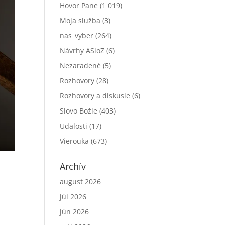
Hovor Pane
(1 019)
Moja služba
(3)
nas_vyber
(264)
Návrhy ASloZ
(6)
Nezaradené
(5)
Rozhovory
(28)
Rozhovory a diskusie
(6)
Slovo Božie
(403)
Udalosti
(17)
Vierouka
(673)
Archív
august 2026
júl 2026
jún 2026