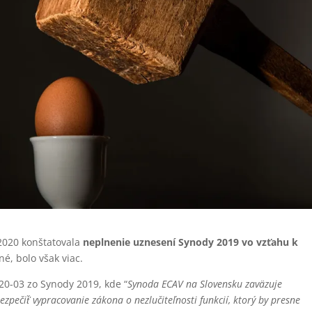
 2020 konštatovala
neplnenie uznesení Synody 2019 vo vzťahu k
né, bolo však viac.
0-03 zo Synody 2019, kde “
Synoda ECAV na Slovensku zaväzuje
pečiť̌ vypracovanie zákona o nezlučiteľnosti funkcií, ktorý by presne