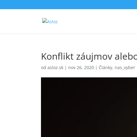
Konflikt záujmov alebo 
od
asloz.sk
|
nov 26, 2020
|
Články
,
nas_vyber