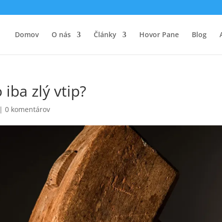
Domov
O nás
Články
Hovor Pane
Blog
iba zlý vtip?
|
0 komentárov