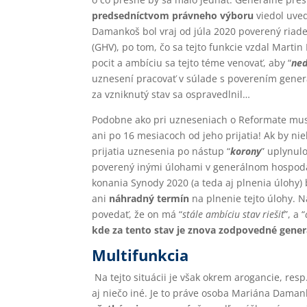
predsedníctvom právneho výboru
viedol uve
Damankoš bol vraj od júla 2020 poverený ria
(GHV), po tom, čo sa tejto funkcie vzdal Marti
pocit a ambíciu sa tejto téme venovať, aby “
ned
uznesení pracovať v súlade s poverením gener
za vzniknutý stav sa ospravedlnil…
Podobne ako pri uzneseniach o Reformate musí
ani po 16 mesiacoch od jeho prijatia! Ak by nie
prijatia uznesenia po nástup “
korony
” uplynul
poverený inými úlohami v generálnom hospodár
konania Synody 2020 (a teda aj plnenia úlohy
ani
náhradný termín
na plnenie tejto úlohy. 
povedať, že on má “
stále ambíciu stav riešiť
”, a “
kde za tento stav je znova zodpovedné gener
Multifunkcia
Na tejto situácii je však okrem arogancie, re
aj niečo iné. Je to práve osoba Mariána Daman