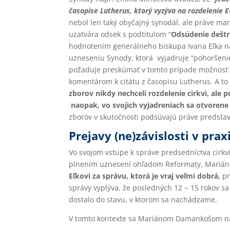
časopise Lutherus, ktorý vyzýva na rozdelenie EC
nebol len taký obyčajný synodál, ale práve ma
uzatvára odsek s podtitulom “
Odsúdenie dešt
hodnotením generálneho biskupa Ivana Eľka na
uzneseniu Synody, ktorá vyjadruje “pohoršeni
požaduje preskúmať v tomto prípade možnosť i
komentárom k citátu z časopisu Lutherus. A to
zborov nikdy nechceli rozdelenie cirkvi, ale 
naopak, vo svojich vyjadreniach sa otvorene 
zborov v skutočnosti podsúvajú práve predstavi
Prejavy (ne)závislosti v prax
Vo svojom vstupe k správe predsedníctva cirkvi
plnením uznesení ohľadom Reformaty, Mari
Eľkovi za správu, ktorá je vraj veľmi dobrá,
pr
správy vyplýva, že posledných 12 − 15 rokov sa
dostalo do stavu, v ktorom sa nachádzame.
V tomto kontexte sa Mariánom Damankošom na