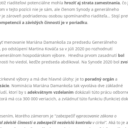
tiž riaditeľovi potenciálne mohla
hroziť aj strata zamestnania
, čo 
 v tejto pozícii nie je sám, ale členom Synody a generálneho
orý je zároveň podriadenou osobou spomínaného riaditeľa… Stojí pre
ompetencií a závislých činností je v poriadku
.
yť menovanie Mariána Damankoša za predsedu Generálneho
 po odstúpení Martina Kováča sa v júli 2020 po rozhodnutí
v Generálnom hospodárskom výbore. Hneďna prvom zasadnutí
bol
čnosti ho viedol, keďže predseda abdikoval. Na Synode 2020 bol
zvo
irkevné výbory a má dve hlavné úlohy: je to
poradný orgán
a
zácie
. Nominácia Mariána Damankoša tak vyvoláva dve základné
udí, ktorí by s
adekvátnym vzdelaním
dokázali túto prácu odborn
torá má cca 300 000 veriacich, a zvládnuť túto funkciu (funkcie) do
esením, ktorého zámerom je “z
abezpečiť̌ vypracovanie zákona o
l závislé činnosti a zabezpečil nezávislú kontrolu
v cirkvi”.
Aká to je 