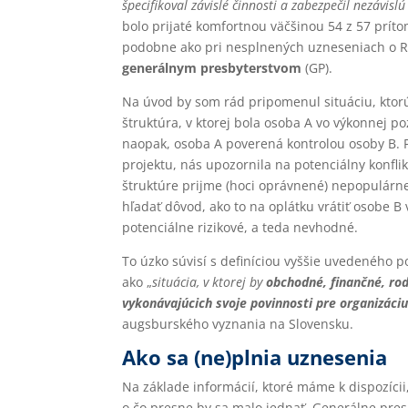
špecifikoval závislé činnosti a zabezpečil nezávisl
bolo prijaté komfortnou väčšinou 54 z 57 prítom
podobne ako pri nesplnených uzneseniach o 
generálnym presbyterstvom
(GP).
Na úvod by som rád pripomenul situáciu, ktorú
štruktúra, v ktorej bola osoba A vo výkonnej po
naopak, osoba A poverená kontrolou osoby B. 
projektu, nás upozornila na potenciálny konflik
štruktúre prijme (hoci oprávnené) nepopulárn
hľadať dôvod, ako to na oplátku vrátiť osobe 
potenciálne rizikové, a teda nevhodné.
To úzko súvisí s definíciou vyššie uvedeného 
ako „
situácia, v ktorej by
obchodné, finančné, rod
vykonávajúcich svoje povinnosti pre organizáci
augsburského vyznania na Slovensku.
Ako sa (ne)plnia uznesenia
Na základe informácií, ktoré máme k dispozícii
o čo presne by sa malo jednať. Generálne pre