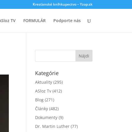
Kresťanské kníhkupectvo – Yzop.sk
ASloz TV
FORMULÁR
Podporte nás
Kategórie
Aktuality
(295)
ASloz Tv
(412)
Blog
(271)
Články
(482)
Dokumenty
(9)
Dr. Martin Luther
(77)