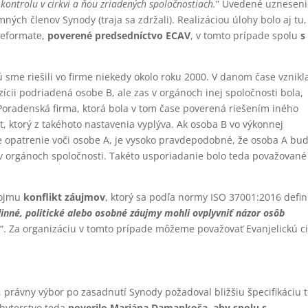
ú kontrolu v cirkvi a ňou zriadených spoločnostiach.
” Uvedené uzneseni
ných členov Synody (traja sa zdržali). Realizáciou úlohy bolo aj tu,
Reformate,
poverené predsedníctvo ECAV
, v tomto prípade spolu
s
 sme riešili vo firme niekedy okolo roku 2000. V danom čase vznikl
zícii podriadená osobe B, ale zas v orgánoch inej spoločnosti bola,
Poradenská firma, ktorá bola v tom čase poverená riešením iného
t, ktorý z takéhoto nastavenia vyplýva. Ak osoba B vo výkonnej
e opatrenie voči osobe A, je vysoko pravdepodobné, že osoba A bu
B v orgánoch spoločnosti. Takéto usporiadanie bolo teda považované
pojmu
konflikt záujmov
, ktorý sa podľa normy ISO 37001:2016 defin
inné, politické alebo osobné záujmy mohli ovplyvniť názor osôb
u
“. Za organizáciu v tomto prípade môžeme považovať Evanjelickú c
, právny výbor po zasadnutí Synody požadoval bližšiu špecifikáciu 
sbyterstvo teda
poverilo Mariána Damankoša, aby spolu s