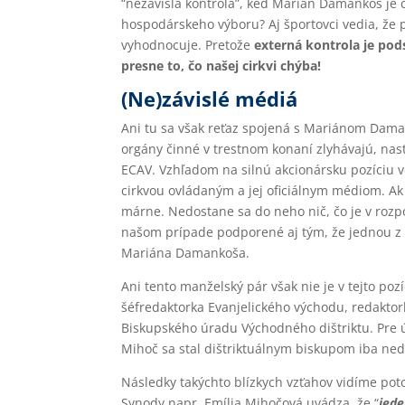
“nezávislá kontrola”, keď Marián Damankoš je
hospodárskeho výboru? Aj športovci vedia, že p
vyhodnocuje. Pretože
externá kontrola je pod
presne to, čo našej cirkvi chýba!
(Ne)závislé médiá
Ani tu sa však reťaz spojená s Mariánom Daman
orgány činné v trestnom konaní zlyhávajú, nas
ECAV. Vzhľadom na silnú akcionársku pozíciu ve
cirkvou ovládaným a jej oficiálnym médiom. Ak 
márne. Nedostane sa do neho nič, čo je v rozpor
našom prípade podporené aj tým, že jednou z 
Mariána Damankoša.
Ani tento manželský pár však nie je v tejto po
šéfredaktorka Evanjelického východu, redaktork
Biskupského úradu Východného dištriktu. Pre ú
Mihoč sa stal dištriktuálnym biskupom iba ne
Následky takýchto blízkych vzťahov vidíme poto
Synody napr. Emília Mihočová uvádza, že “
jede