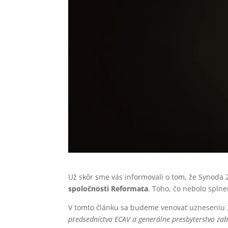
Už skôr sme vás informovali o tom, že Synoda
spoločnosti Reformata
. Toho, čo nebolo splne
V tomto článku sa budeme venovať uzneseniu 2
predsedníctvo ECAV a generálne presbyterstvo zabez