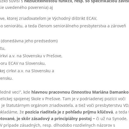
úzko súvisí s
nezlučiteľnosťou funkcií, resp. so špecifikáciou závis
šie uvedeného poverenia) aj
ove, ktorej zriaďovateľom je Východný dištrikt ECAV,
 seniorátu, a teda členom seniorálneho presbyterstva a zároveň
u (donedávna jeho predsedom)
tu,
rkvi a.v. na Slovensku v Prešove,
oru ECAV na Slovensku,
j cirkvi a.v. na Slovensku a
vensku.
ledné veci”, kde
hlavnou pracovnou činnosťou Mariána Damanko
elickej spojenej škole v Prešove. Tam je v podriadenej pozícii voči
 je štatutárnym orgánom zriaďovateľa, a tiež voči presbyterstvu VD
pokladáme, že
pozícia riaditeľa je z pohľadu príjmu kľúčová
, a teda 
tované, je skôr zásadový a principiálny postoj
−
či už na Synode,
 V prípade zásadných, resp. dlhodobo rozdielnych názorov s