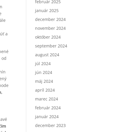
február 2025
án
január 2025
e
december 2024
ále
november 2024
úť a
október 2024
september 2024
lnené
august 2024
e od
júl 2024
mín
jún 2024
vený
máj 2024
ynode
apríl 2024
e,
marec 2024
február 2024
január 2024
mavé
december 2023
čím