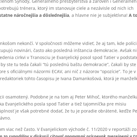
 členom Synody, Generálneho presbyterstva a zároveň i Generálne
otrebujú trénera, ktorý im stanovuje ciele a nezávisle od nich ich
statne náročnejšia a dôslednejšia
, a hlavne nie je subjektívna!
A to
košom nekončí. V spoločnosti môžeme vidieť, že aj tam, kde políci
tupujú novinári, často ako posledná inštancia demokracie. Avšak ni
denia cirkvi v Tranosciu je Evanjelický posol spod Tatier v podstat
by ste tu teda čakali “tú poslednú baštu demokracie”, čakali by ste
e s oficiálnymi názormi ECAV, ani nič z názorov “opozície”. To je v
redaktoriek tohto časopisu je Ivana Damankošová, ktorá je manžel
zícii osamotený. Podobne je na tom aj Peter Mihoč, ktorého manželk
a Evanjelického posla spod Tatier a tiež tajomníčka pre misiu
plnosť je však potrebné dodať, že tu je poradie obrátené, keďže Pe
dávno.
m viac než často. V Evanjelickom východe č. 11/2020 v reportáži zo
n zo synodálov v diskusii citoval anonymný príspevok zverejnený v tz