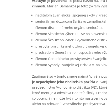
všetkým je poverená
, čo podľa nášho názoru 
činností
. Marián Damankoš je totiž (okrem vyš
riaditeľom Evanjelickej spojenej školy v Preš
seniorálnym dozorcom Šarišsko-zemplínskeho
členom disciplinárneho orgánu seniorátu,
členom Školského výboru ECAV na Slovensk
členom Školského výboru Východného dištrik
presbyterom cirkevného zboru Evanjelickej ci
predsedom Generálneho hospodárskeho výb
členom Generálneho presbyterstva Evanjelicke
členom Synody Evanjelickej cirkvi a.v. na Slo
Zaujímavé sú v tomto smere najmä “prvé a pos
je nepochybne jeho riaditeľská pozícia
v Evanj
predsedníctvu Východného dištriktu (VD), ktoré
ktoré menuje a odvoláva riaditeľa školy. Pred
čo potenciálne môže byť v tomto nastavení
obe
alebo na rokovaní Generálneho presbyterstva.