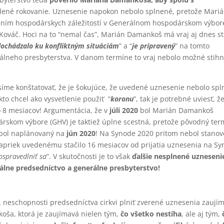
dené rokovanie. Uznesenie napokon nebolo splnené, pretože Mari
dením hospodárskych záležitostí v Generálnom hospodárskom výbor
n Kováč. Hoci na to “nemal čas”, Marián Damankoš má vraj aj dnes st
ochádzalo ku konfliktným situáciám
” a “
je pripravený
” na tomto
álneho presbyterstva. V danom termíne to vraj nebolo možné stihn
me konštatovať, že je šokujúce, že uvedené uznesenie nebolo sp
kto chcel ako vysvetlenie použiť “
koronu
”, tak je potrebné uviesť, ž
o 8 mesiacov! Argumentácia, že v
júli 2020
bol Marián Damankoš
skom výbore (GHV) je taktiež úplne scestná, pretože pôvodný ter
) bol naplánovaný na
jún 2020
! Na Synode 2020 pritom nebol stano
Napriek uvedenému stačilo 16 mesiacov od prijatia uznesenia na S
ospravedlniť sa
”. V skutočnosti je to však
ďalšie nesplnené uzneseni
álne predsedníctvo a generálne presbyterstvo!
sp. neschopnosti predsedníctva cirkvi plniť zverené uznesenia zaují
koša, ktorá je zaujímavá nielen tým,
čo všetko nestíha
, ale aj tým,