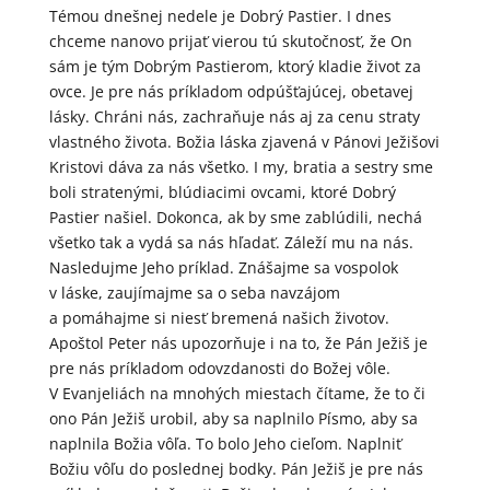
Témou dnešnej nedele je Dobrý Pastier. I dnes
chceme nanovo prijať vierou tú skutočnosť, že On
sám je tým Dobrým Pastierom, ktorý kladie život za
ovce. Je pre nás príkladom odpúšťajúcej, obetavej
lásky. Chráni nás, zachraňuje nás aj za cenu straty
vlastného života. Božia láska zjavená v Pánovi Ježišovi
Kristovi dáva za nás všetko. I my, bratia a sestry sme
boli stratenými, blúdiacimi ovcami, ktoré Dobrý
Pastier našiel. Dokonca, ak by sme zablúdili, nechá
všetko tak a vydá sa nás hľadať. Záleží mu na nás.
Nasledujme Jeho príklad. Znášajme sa vospolok
v láske, zaujímajme sa o seba navzájom
a pomáhajme si niesť bremená našich životov.
Apoštol Peter nás upozorňuje i na to, že Pán Ježiš je
pre nás príkladom odovzdanosti do Božej vôle.
V Evanjeliách na mnohých miestach čítame, že to či
ono Pán Ježiš urobil, aby sa naplnilo Písmo, aby sa
naplnila Božia vôľa. To bolo Jeho cieľom. Naplniť
Božiu vôľu do poslednej bodky. Pán Ježiš je pre nás