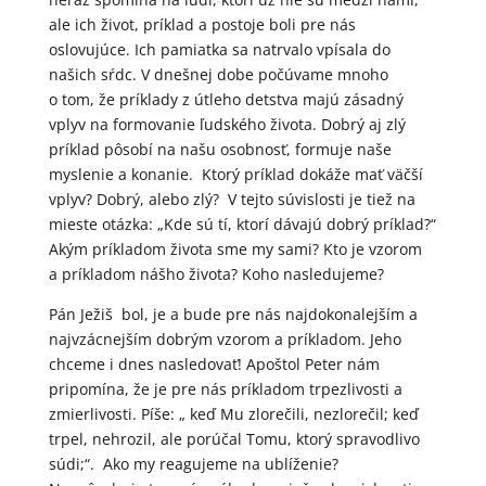
ale ich život, príklad a postoje boli pre nás
oslovujúce. Ich pamiatka sa natrvalo vpísala do
našich sŕdc. V dnešnej dobe počúvame mnoho
o tom, že príklady z útleho detstva majú zásadný
vplyv na formovanie ľudského života. Dobrý aj zlý
príklad pôsobí na našu osobnosť, formuje naše
myslenie a konanie. Ktorý príklad dokáže mať väčší
vplyv? Dobrý, alebo zlý? V tejto súvislosti je tiež na
mieste otázka: „Kde sú tí, ktorí dávajú dobrý príklad?“
Akým príkladom života sme my sami? Kto je vzorom
a príkladom nášho života? Koho nasledujeme?
Pán Ježiš bol, je a bude pre nás najdokonalejším a
najvzácnejším dobrým vzorom a príkladom. Jeho
chceme i dnes nasledovať! Apoštol Peter nám
pripomína, že je pre nás príkladom trpezlivosti a
zmierlivosti. Píše: „ keď Mu zlorečili, nezlorečil; keď
trpel, nehrozil, ale porúčal Tomu, ktorý spravodlivo
súdi;“. Ako my reagujeme na ublíženie?