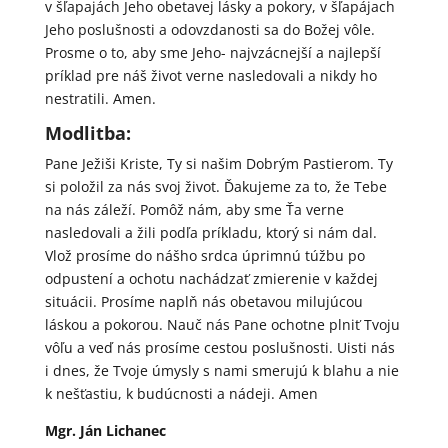
v šľapajách Jeho obetavej lásky a pokory, v šľapájach
Jeho poslušnosti a odovzdanosti sa do Božej vôle.
Prosme o to, aby sme Jeho- najvzácnejší a najlepší
príklad pre náš život verne nasledovali a nikdy ho
nestratili. Amen.
Modlitba:
Pane Ježiši Kriste, Ty si našim Dobrým Pastierom. Ty
si položil za nás svoj život. Ďakujeme za to, že Tebe
na nás záleží. Pomôž nám, aby sme Ťa verne
nasledovali a žili podľa príkladu, ktorý si nám dal.
Vlož prosíme do nášho srdca úprimnú túžbu po
odpustení a ochotu nachádzať zmierenie v každej
situácii. Prosíme naplň nás obetavou milujúcou
láskou a pokorou. Nauč nás Pane ochotne plniť Tvoju
vôľu a veď nás prosíme cestou poslušnosti. Uisti nás
i dnes, že Tvoje úmysly s nami smerujú k blahu a nie
k nešťastiu, k budúcnosti a nádeji. Amen
Mgr. Ján Lichanec