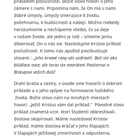
príkladom poslušnosti. Božie slovo hovorí o Jeho
zámere s nami. Pripomína nám, že On má s nami
dobré úmysly, úmysly smerujúce k životu,
požehnaniu, k budúcnosti a nádeji. Možno niekedy
nerozumieme a nechápeme všetko, čo sa deje
v našom živote, ale jedno je isté – smieme Jemu
dôverovať, On o nás vie. Nasledujme Kristov príklad
poslušnosti. K tomu nás apoštol povzbudzuje
slovami :
„Jeho krvavé rany vás uzdravili. Boli ste ako
blúdiace ovce, ale teraz ste navrátení Pastierovi a
Biskupovi vašich duší!
Drahí bratia a sestry, v úvode sme hovorili o dobrom
príklade a o jeho vplyve na formovanie ľudského
života. Božie slovo nám na mnohých miestach
hovorí: „Ježiš Kristus vám dal príklad.“ Pôvodné slovo
príklad znamená vzor, ktorí študenti obkresľovali,
doslova skopírovali. Máme nasledovať Kristov
príklad, máme doslova kráčať v Jeho šľapajách.
V šľapajách Ježišovej zmierlivosti a odpustenia,