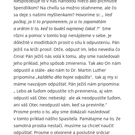
Nespôsobuje to v nás náhodou niečo ako pichnutie
špendlíkom? Na chvíľu sa možno stiahneme, ale čo
sa deje s našimi myšlienkami? Hovoríme si:
„ Veď
počkaj, ja ti to pripomeniem, ja si to zapamätám
a vrátim ti to, keď to budeš najmenej čakať ?“
Sme
rôzni a pomoc v tomto boji nenájdeme v sebe. Je
dôležité v modlitbách prosiť o silu k odpusteniu. Pán
Ježiš na kríži prosil: Otče, odpusť im, lebo nevedia čo
činia! Pán Ježiš nás volá k tomu, aby sme nasledovali
Jeho príklad, Jeho spôsob zmierenia. Tak ako On nám
odpustil a stále- ako nám to Dr. Martin Luther
pripomína
„každého dňa hojne odpúšťa“
, tak aj my si
máme navzájom odpúšťať. Pán Ježiš nám pripomína:
„ Lebo ak ľuďom odpustíte ich previnenia, aj vám
odpustí váš Otec nebeský; ale ak neodpustíte ľuďom,
ani váš Otec neodpustí vám, keď sa previníte.“
Prosme preto o to, aby sme dokázali nasledovať
v tomto príklad nášho Spasiteľa. Pamätajme na to, že
samotná prosba nestačí, musíme sa chcieť naučiť
odpúšťať. Prosme o otvorené a poslušné srdcia!