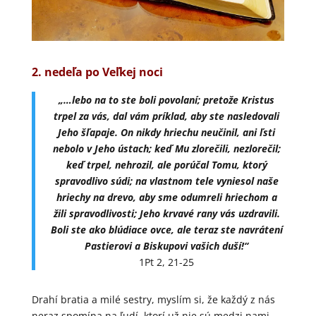
2. nedeľa po Veľkej noci
„…lebo na to ste boli povolaní; pretože Kristus
trpel za vás, dal vám príklad, aby ste nasledovali
Jeho šľapaje. On nikdy hriechu neučinil, ani ľsti
nebolo v Jeho ústach; keď Mu zlorečili, nezlorečil;
keď trpel, nehrozil, ale porúčal Tomu, ktorý
spravodlivo súdi; na vlastnom tele vyniesol naše
hriechy na drevo, aby sme odumreli hriechom a
žili spravodlivosti; Jeho krvavé rany vás uzdravili.
Boli ste ako blúdiace ovce, ale teraz ste navrátení
Pastierovi a Biskupovi vašich duší!“
1Pt 2, 21-25
Drahí bratia a milé sestry, myslím si, že každý z nás
neraz spomína na ľudí, ktorí už nie sú medzi nami,