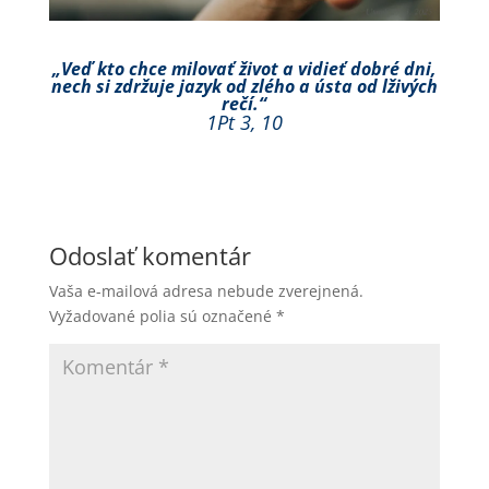
„Veď kto chce milovať život a vidieť dobré dni,
nech si zdržuje jazyk od zlého a ústa od lživých
rečí.“
1Pt 3, 10
Odoslať komentár
Vaša e-mailová adresa nebude zverejnená.
Vyžadované polia sú označené
*