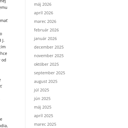
bnej
máj 2026
memu
apríl 2026
ímať
marec 2026
február 2026
do
január 2026
 J.
ycím
december 2025
chce
november 2025
y od
október 2025
september 2025
e
august 2025
ť
júl 2025
jún 2025
e
h
máj 2025
apríl 2025
ie
marec 2025
udia,