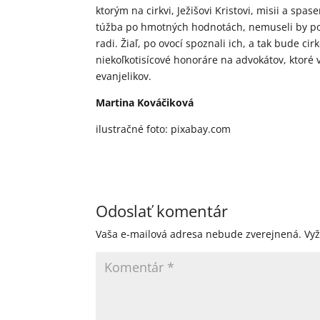
ktorým na cirkvi, Ježišovi Kristovi, misii a spa
túžba po hmotných hodnotách, nemuseli by použ
radi. Žiaľ, po ovocí spoznali ich, a tak bude ci
niekoľkotisícové honoráre na advokátov, ktoré 
evanjelikov.
Martina Kováčiková
ilustračné foto: pixabay.com
Odoslať komentár
Vaša e-mailová adresa nebude zverejnená.
Vy