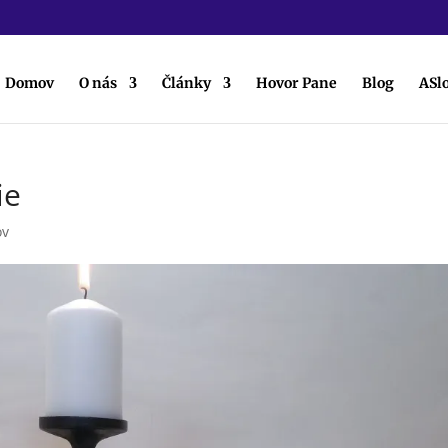
Domov
O nás
Články
Hovor Pane
Blog
ASl
ie
ov