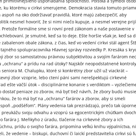
 primitívnejšieho usporiadania spoločnosti. Poistka a symbol oso
ie, ku ktorému v cirkvi smerujeme. Demokracia stavia tomuto pria
a aspoň na oko dodržiavať pravidlá, ktoré majú zabezpečiť, aby
litik nesmel hovoriť, že si nimi niečo kupuje, a nesmel verejne prij
ať. Pretože formálne sme si rovní pred zákonom a naše postavenie v
lebovaní. Je smutné, keď sa to deje. Ešte horšie však je, keď sa 
zabalenom obale zákona, z čias, keď vo vedení cirkvi stál agent ŠtB
al tajného spolupracovníka Hlavnej správy rozviedky P. Kresáka s kr
ý zbor so samostatnou právnou subjektivitou a svojím farárom ne
oju „ochranu“ a prídu na rad útoky? Najskôr neopodstatnené kontrol
seniora M. Chalupku, ktoré si konkrétny zbor užil už viackrát –
kevný zbor vzoprie, lebo ctení páni sami nerešpektujú cirkevné
rad ešte väčší útok – disciplinárne konanie s verdiktom – vyzlečiem
 dostať peniaze zo zborov, má byť tiež návrh, že zbory budú musie
kou, že to má byť na „ochranu“ farárov a zborov, aby si smeli
aspoň „podšéfom“. Plány vedenia tak prezrádzajú, prečo tak úporn
orí preukážu svoju odvahu a vzoprú sa egocentrickým chúťkam dvoc
 farára J. Meňkyho z úradu, tlačenie na cirkevné zbory a ich
chnu, prídu o svojho farára, pripomína veľkú knihu výpalníctva, n
i, že vedenie – biskupi, duchovní či laickí predstavitelia cirkvi sú ľ