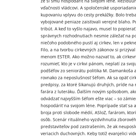
že si smú hospodáriť na svojom léne. Rezíduum
vďačnosti vládcovi. A spoločenské usporiadan
kupovaniu vplyvu do cesty prekážky. Bolo treb
vybojované peniaze zaisťovali verejné blaho. Po
tribút. A keď to vyšlo najavo, musel to popier
správnych rozhodnutiach nesmie záležať na poch
niečoho podobného pustí aj cirkev, len v pekne 
Filo, a na tvorbu cirkevných zákonov si prizýv
menom ESTER. Ako možno nazvať to, ak cirkevn
rozumieť, kto je v cirkvi pánom, neplatí za sv
podšéfov zo seniorátu politika M. Damankoša a 
rovnako za neposlušnosť šéfom. Ak sa opäť cir
predpisy, za ktoré šikanujú druhých, príde na 
farára z luteráku. Ďalším novým spôsobom, ako
odvádzať najvyšším šéfom ešte viac – so zámien
hospodáriť na svojom léne. Poprípade stať sa 
broja proti slobode médií, ASloZ, farárom, kt
osôb. Scenár rituálneho vyzdvihnutia zborového
predstaviteľov pod zastrašením, že ak neuposlú
veriacich duchovných. Keby totiž evanjelici videl