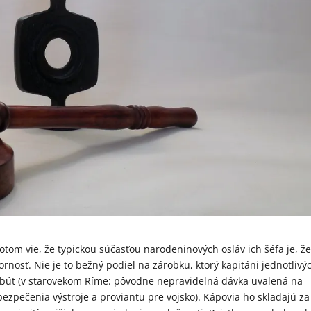
potom vie, že typickou súčasťou narodeninových osláv ich šéfa je, ž
rnosť. Nie je to bežný podiel na zárobku, ktorý kapitáni jednotlivý
tribút (v starovekom Ríme: pôvodne nepravidelná dávka uvalená na
ezpečenia výstroje a proviantu pre vojsko). Kápovia ho skladajú za 