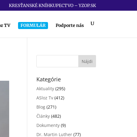
KRESŤANSKÉ KNÍHKUPECTVO – YZOP.SK
oz TV
FORMULÁR
Podporte nás
Kategórie
Aktuality
(295)
ASloz Tv
(412)
Blog
(271)
Články
(482)
Dokumenty
(9)
Dr. Martin Luther
(77)