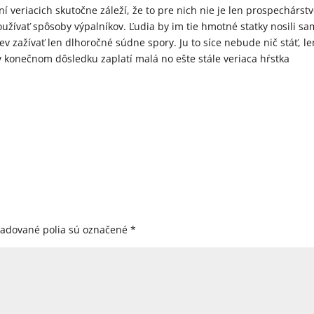
sení veriacich skutočne záleží, že to pre nich nie je len prospechárst
ívať spôsoby výpalníkov. Ľudia by im tie hmotné statky nosili sa
rkev zažívať len dlhoročné súdne spory. Ju to síce nebude nič stáť, le
v konečnom dôsledku zaplatí malá no ešte stále veriaca hŕstka
žadované polia sú označené
*