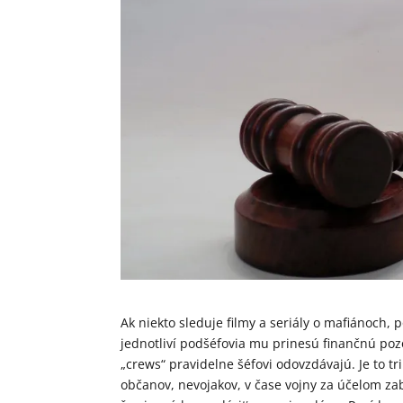
Ak niekto sleduje filmy a seriály o mafiánoch, 
jednotliví podšéfovia mu prinesú finančnú pozo
„crews“ pravidelne šéfovi odovzdávajú. Je to 
občanov, nevojakov, v čase vojny za účelom zab