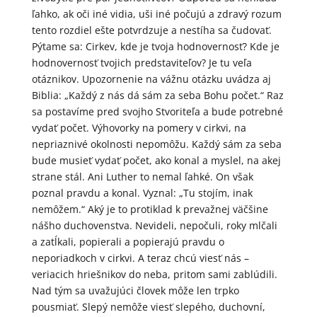
ľahko, ak oči iné vidia, uši iné počujú a zdravý rozum
tento rozdiel ešte potvrdzuje a nestíha sa čudovať.
Pýtame sa: Cirkev, kde je tvoja hodnovernosť? Kde je
hodnovernosť tvojich predstaviteľov? Je tu veľa
otáznikov. Upozornenie na vážnu otázku uvádza aj
Biblia: „Každý z nás dá sám za seba Bohu počet.“ Raz
sa postavíme pred svojho Stvoriteľa a bude potrebné
vydať počet. Výhovorky na pomery v cirkvi, na
nepriaznivé okolnosti nepomôžu. Každý sám za seba
bude musieť vydať počet, ako konal a myslel, na akej
strane stál. Ani Luther to nemal ľahké. On však
poznal pravdu a konal. Vyznal: „Tu stojím, inak
nemôžem.“ Aký je to protiklad k prevažnej väčšine
nášho duchovenstva. Nevideli, nepočuli, roky mlčali
a zatĺkali, popierali a popierajú pravdu o
neporiadkoch v cirkvi. A teraz chcú viesť nás –
veriacich hriešnikov do neba, pritom sami zablúdili.
Nad tým sa uvažujúci človek môže len trpko
pousmiať. Slepý nemôže viesť slepého, duchovní,