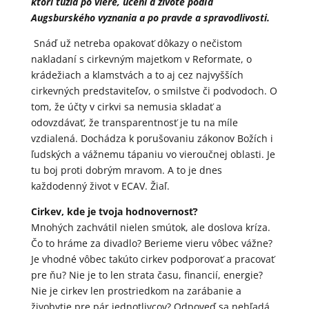
ktorí túžia po viere, učení a živote podľa
Augsburského vyznania a po pravde a spravodlivosti.
Snáď už netreba opakovať dôkazy o nečistom
nakladaní s cirkevným majetkom v Reformate, o
krádežiach a klamstvách a to aj cez najvyšších
cirkevných predstaviteľov, o smilstve či podvodoch. O
tom, že účty v cirkvi sa nemusia skladať a
odovzdávať, že transparentnosť je tu na míle
vzdialená. Dochádza k porušovaniu zákonov Božích i
ľudských a vážnemu tápaniu vo vieroučnej oblasti. Je
tu boj proti dobrým mravom. A to je dnes
každodenný život v ECAV. Žiaľ.
Cirkev, kde je tvoja hodnovernosť?
Mnohých zachvátil nielen smútok, ale doslova kríza.
Čo to hráme za divadlo? Berieme vieru vôbec vážne?
Je vhodné vôbec takúto cirkev podporovať a pracovať
pre ňu? Nie je to len strata času, financií, energie?
Nie je cirkev len prostriedkom na zarábanie a
živobytie pre pár jednotlivcov? Odpoveď sa nehľadá