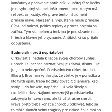
končatiny a podávanie antibiotík. V určitej fáze liečby
je nevyhnutný skalpel. Inštrument, pred ktorým má
rešpekt asi každý. Ale práve tento inštrument
prináša úľavu. Narezanie, vypustenie hnisu prinesie
úľavu od bolesti, pokles teploty a proces hojenia sa
začína. Tým skalpelom a incíziou je poukázanie na
hriech a hlavne jeho vyznanie. Antibiotiká sú prijatím
odpustenia.
Buďme silní proti nepriateľovi
Cirkev zatiaľ nedala k liečbe svojej choroby súhlas.
Chorobu si nechce priznať, vraj je zdravá, disimuluje
ju. Je to nebezpečné. Predsedníctvo cirkvi, bratia I.
Eľko a J. Brozman vyhlasujú, že všetko je v poriadku a
kto tvrdí opak, treba ho zlikvidovať. Od januára, keď
vstúpili do funkcie, napáchali už veľa škody a
rozdelili cirkev. Najkontroverznejší predstavitelia
zakrývajú hnisavú ranu, ale tá už strašne smrdí.
Práve preto treba konať a chorobu odkrývať, lebo sa
to môže skončiť veľmi tragicky pre cirkev, čo je možno