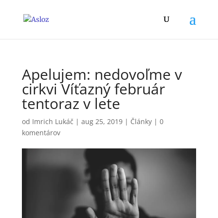
Apelujem: nedovoľme v
cirkvi Víťazný február
tentoraz v lete
od
Imrich Lukáč
|
aug 25, 2019
|
Články
|
0
komentárov