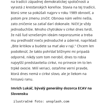
na tradícii západnej demokratickej spoločnosti a
vyrastá z kresťanských koreňov. Stavia na tej tradícii,
ktorú sme sa pokúšali najprv v roku 1989 obnoviť, a
potom pre zmenu zničiť. Obnova nám veľmi nešla,
zato zničenie sa zatiaľ darí dokonale. Ničiť je vždy
jednoduchšie. Mnoho chytrákov v cirkvi dnes tvrdí,
že náš ľud vznešeným ideám neporozumie a treba
mu predhodiť niečo jednoduché a úderné, napríklad:
„Bite kritikov a budete sa mať ako v raji.“ Chcem len
podotknúť, že takto pohŕdať blížnymi mi pripadá
odporné, nikdy som tom nerobil, dnes to robia
najvyšší predstavitelia cirkvi, no prinesie im to len
trpké ovocie. Milí veriaci, ostaňme verní pravde,
ktorá dnes nemá v cirkvi slovo, ale je liekom na
hnisavú ranu.
Imrich Lukáč, bývalý generálny dozorca ECAV na
Slovensku
ilustračné foto: unsplash.com