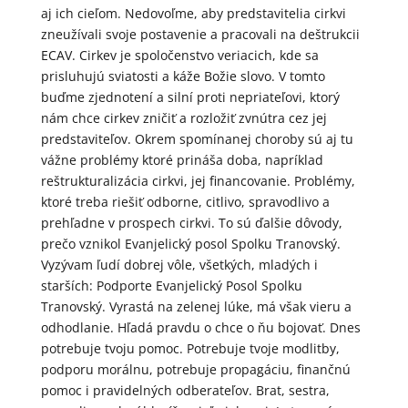
aj ich cieľom. Nedovoľme, aby predstavitelia cirkvi
zneužívali svoje postavenie a pracovali na deštrukcii
ECAV. Cirkev je spoločenstvo veriacich, kde sa
prisluhujú sviatosti a káže Božie slovo. V tomto
buďme zjednotení a silní proti nepriateľovi, ktorý
nám chce cirkev zničiť a rozložiť zvnútra cez jej
predstaviteľov. Okrem spomínanej choroby sú aj tu
vážne problémy ktoré prináša doba, napríklad
reštrukturalizácia cirkvi, jej financovanie. Problémy,
ktoré treba riešiť odborne, citlivo, spravodlivo a
prehľadne v prospech cirkvi. To sú ďalšie dôvody,
prečo vznikol Evanjelický posol Spolku Tranovský.
Vyzývam ľudí dobrej vôle, všetkých, mladých i
starších: Podporte Evanjelický Posol Spolku
Tranovský. Vyrastá na zelenej lúke, má však vieru a
odhodlanie. Hľadá pravdu o chce o ňu bojovať. Dnes
potrebuje tvoju pomoc. Potrebuje tvoje modlitby,
podporu morálnu, potrebuje propagáciu, finančnú
pomoc i pravidelných odberateľov. Brat, sestra,