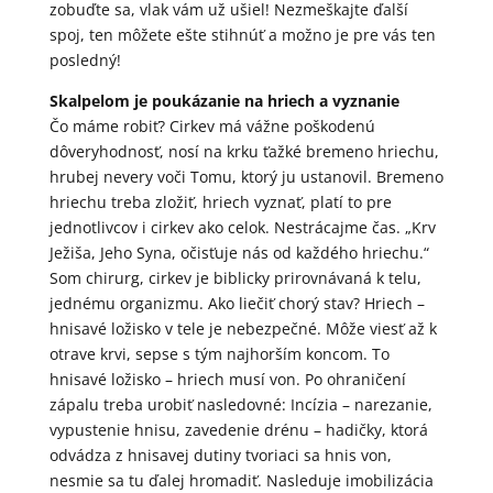
zobuďte sa, vlak vám už ušiel! Nezmeškajte ďalší
spoj, ten môžete ešte stihnúť a možno je pre vás ten
posledný!
Skalpelom je poukázanie na hriech a vyznanie
Čo máme robiť? Cirkev má vážne poškodenú
dôveryhodnosť, nosí na krku ťažké bremeno hriechu,
hrubej nevery voči Tomu, ktorý ju ustanovil. Bremeno
hriechu treba zložiť, hriech vyznať, platí to pre
jednotlivcov i cirkev ako celok. Nestrácajme čas. „Krv
Ježiša, Jeho Syna, očisťuje nás od každého hriechu.“
Som chirurg, cirkev je biblicky prirovnávaná k telu,
jednému organizmu. Ako liečiť chorý stav? Hriech –
hnisavé ložisko v tele je nebezpečné. Môže viesť až k
otrave krvi, sepse s tým najhorším koncom. To
hnisavé ložisko – hriech musí von. Po ohraničení
zápalu treba urobiť nasledovné: Incízia – narezanie,
vypustenie hnisu, zavedenie drénu – hadičky, ktorá
odvádza z hnisavej dutiny tvoriaci sa hnis von,
nesmie sa tu ďalej hromadiť. Nasleduje imobilizácia