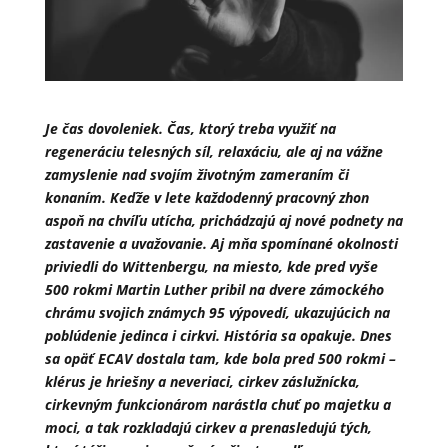
Je čas dovoleniek. Čas, ktorý treba využiť na
regeneráciu telesných síl, relaxáciu, ale aj na vážne
zamyslenie nad svojím životným zameraním či
konaním. Keďže v lete každodenný pracovný zhon
aspoň na chvíľu utícha, prichádzajú aj nové podnety na
zastavenie a uvažovanie. Aj mňa spomínané okolnosti
priviedli do Wittenbergu, na miesto, kde pred vyše
500 rokmi Martin Luther pribil na dvere zámockého
chrámu svojich známych 95 výpovedí, ukazujúcich na
poblúdenie jedinca i cirkvi. História sa opakuje. Dnes
sa opäť ECAV dostala tam, kde bola pred 500 rokmi –
klérus je hriešny a neveriaci, cirkev záslužnícka,
cirkevným funkcionárom narástla chuť po majetku a
moci, a tak rozkladajú cirkev a prenasledujú tých,