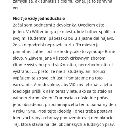
zamysli sa, ak súhlasíš s cieľmi, konaj. Je to správna
vec.
Ničiť je vždy jednoduchšie
Začal som podnetmi z dovolenky. Uvediem ešte
jeden. Vo Wittenbergu je miesto, kde Luther spálil so
svojimi študentmi pápežskú bulu a jasne dal najavo,
že sa nepodrobí nepravde a zlu. To miesto je
pamätné. Luther bol rozhodný, ako to vyžaduje Božie
slovo. V Zjavení Jána v listoch cirkevným zborom
čítame výstrahu pred vlažnosťou, nerozhodnosťou. I
výstrahu: „… preto, že nie si studený, ani horúci
vypľujem ťa zo svojich úst.“ Pamätajme na toto
varovanie. A nedovoľme, aby Víťazný február a jeho
ideológia prišli k nám teraz v lete, ako sa to stalo na
valnom zhromaždení Tranoscia a následne počas
jeho obsadenia, pripomínajúceho tento pamätný deň
v roku 1948. Proti tejto ideológii dnes treba postaviť
ideu záchrany a obnovy ponovembrovej demokracie.
Tej, ktorá stavia na idei občianskych a ľudských práv,