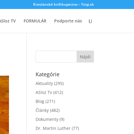
Kresťanské kníhkupectvo – Yzop.sk
ASloz TV
FORMULÁR
Podporte nás
Kategórie
Aktuality
(295)
ASloz Tv
(412)
Blog
(271)
Články
(482)
Dokumenty
(9)
Dr. Martin Luther
(77)