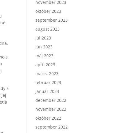
november 2023
október 2023
u
september 2023
tné
august 2023
júl 2023
dna.
jún 2023
máj 2023
mo s
va
apríl 2023
j
marec 2023
február 2023
edy z
január 2023
 jej
december 2022
etla
november 2022
október 2022
september 2022