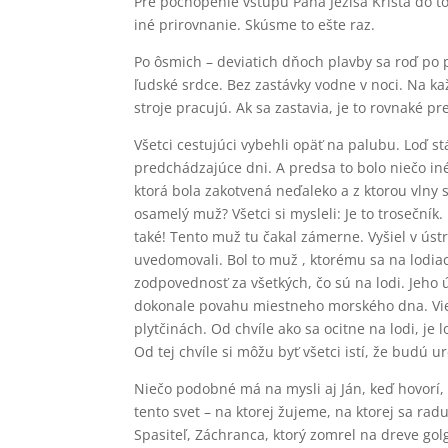
Pre pochopenie vstupu Pána Ježiša Krista do to
iné prirovnanie. Skúsme to ešte raz.
Po ôsmich – deviatich dňoch plavby sa roď po pr
ľudské srdce. Bez zastávky vodne v noci. Na kaž
stroje pracujú. Ak sa zastavia, je to rovnaké pr
Všetci cestujúci vybehli opäť na palubu. Loď s
predchádzajúce dni. A predsa to bolo niečo iné.
ktorá bola zakotvená neďaleko a z ktorou vlny 
osamelý muž? Všetci si mysleli: Je to trosečník
také! Tento muž tu čakal zámerne. Vyšiel v ústre
uvedomovali. Bol to muž , ktorému sa na lodiac
zodpovednosť za všetkých, čo sú na lodi. Jeho 
dokonale povahu miestneho morského dna. Vie 
plytčinách. Od chvíle ako sa ocitne na lodi, je
Od tej chvíle si môžu byť všetci istí, že budú u
Niečo podobné má na mysli aj Ján, keď hovorí, ž
tento svet – na ktorej žujeme, na ktorej sa rad
Spasiteľ, Záchranca, ktorý zomrel na dreve golg