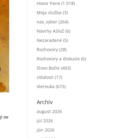
Hovor Pane
(1 018)
Moja služba
(3)
nas_vyber
(264)
Návrhy ASloZ
(6)
Nezaradené
(5)
Rozhovory
(28)
Rozhovory a diskusie
(6)
Slovo Božie
(403)
Udalosti
(17)
Vierouka
(673)
Archív
august 2026
ný na
júl 2026
jún 2026