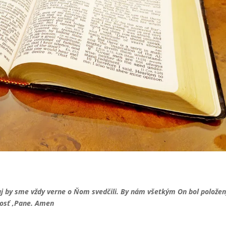
daj by sme vždy verne o Ňom svedčili. By nám všetkým On bol polože
losť ,Pane. Amen