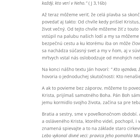
každý, kto verí v Neho.“
( J 3,16b)
Až teraz môžeme veriť, že celá plavba sa skon
povedať aj takto: Od chvíle kedy prišiel Kristu
život večný. Od tejto chvíle môžeme žiť z tout
vstúpil na palubu našich lodí a my sa môžeme 
bezpečnú cestu a ku ktorému iba on môže člove
sa nachádza súčasný svet a my v ňom, aj v súvi
mŕtvych vstal nás oslobodzuje od mnohých neis
Na konci nášho textu Ján hovorí:
“ Kto vyznáva, 
hovoria o jednoduchej skutočnosti: Kto nenašiel
A ak to povieme bez záporov, môžeme to povedať 
Krista, prijímaš samotného Boha. Pán Boh sám v
jemu kormidlo svojho života, začína sa pre teb
Bratia a sestry, sme v poveľkonočnom období. 
a osláveného Krista, ktorého videl, pochopil, i 
znamená spievajte a to na základe staro cirkev
Lebo vykonal divné veci: pravica Jeho pomohla Mu,