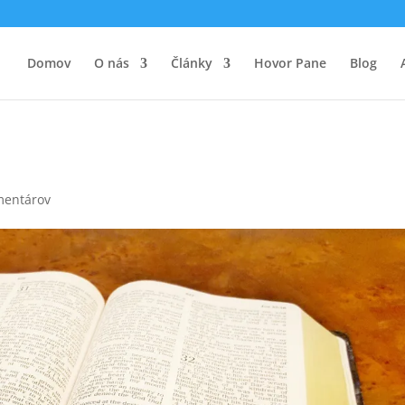
Domov
O nás
Články
Hovor Pane
Blog
mentárov