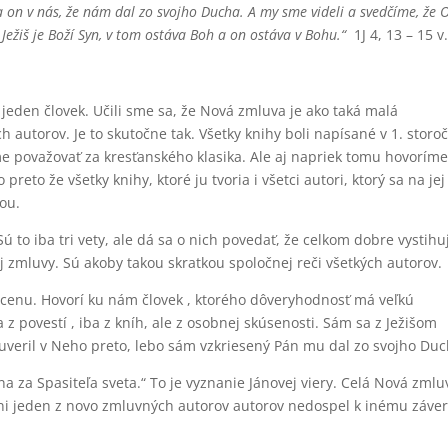
n v nás, že nám dal zo svojho Ducha. A my sme videli a svedčíme, že 
 Ježiš je Boží Syn, v tom ostáva Boh a on ostáva v Bohu.“
1J 4, 13 – 15 v
jeden človek. Učili sme sa, že Nová zmluva je ako taká malá
 autorov. Je to skutočne tak. Všetky knihy boli napísané v 1. storoč
e považovať za kresťanského klasika. Ale aj napriek tomu hovoríme
reto že všetky knihy, ktoré ju tvoria i všetci autori, ktorý sa na jej
čou.
ú to iba tri vety, ale dá sa o nich povedať, že celkom dobre vystihu
 zmluvy. Sú akoby takou skratkou spoločnej reči všetkých autorov.
ú cenu. Hovorí ku nám človek , ktorého dôveryhodnosť má veľkú
 z povestí , iba z kníh, ale z osobnej skúsenosti. Sám sa z Ježišom
 uveril v Neho preto, lebo sám vzkriesený Pán mu dal zo svojho Duc
a za Spasiteľa sveta.“ To je vyznanie Jánovej viery. Celá Nová zmlu
 Ani jeden z novo zmluvných autorov autorov nedospel k inému záve