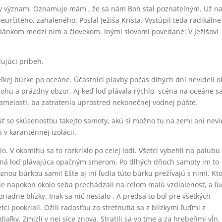
ny význam. Oznamuje mám , že sa nám Boh stal poznateľným. Už n
určitého, zahaleného. Poslal Ježiša Krista. Vystúpil teda radikálne
 článkom medzi ním a človekom. Inými slovami povedané: V Ježišovi
ujúci príbeh.
eľkej búrke po oceáne. Účastníci plavby počas dlhých dní nevideli o
lohu a prázdny obzor. Aj keď loď plávala rýchlo, scéna na oceáne s
amelosti, ba zatratenia uprostred nekonečnej vodnej púšte.
ť so skúsenosťou takejto samoty, akú si možno tu na zemi ani nev
i v karanténnej izolácii.
lo. V okamihu sa to rozkríklo po celej lodi. Všetci vybehli na palubu
 to iná loď plávajúca opačným smerom. Po dlhých dňoch samoty im to
znou búrkou sami! Ešte aj iní ľudia túto búrku prežívajú s nimi. Kt
ode napokon okolo seba prechádzali na celom malú vzdialenosť, a ľu
oriadne blízky. Inak sa nič nestalo . A predsa to bol pre všetkých
ci pookriali. Ožili radosťou zo stretnutia sa z blízkymi ľuďmi z
aľky. Zmizli v nej síce znova. Stratili sa vo tme a za hrebeňmi vĺn.