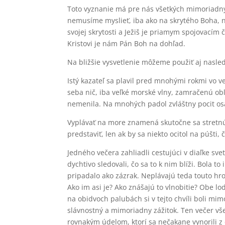
Toto vyznanie má pre nás všetkých mimoriad
nemusíme myslieť, iba ako na skrytého Boha, ne
svojej skrytosti a Ježiš je priamym spojovacím
Kristovi je nám Pán Boh na dohľad.
Na bližšie vysvetlenie môžeme použiť aj nasled
Istý kazateľ sa plavil pred mnohými rokmi vo v
seba nič, iba veľké morské vlny, zamračenú ob
nemenila. Na mnohých padol zvláštny pocit os
Vyplávať na more znamená skutočne sa stretnú
predstaviť, len ak by sa niekto ocitol na púšti, č
Jedného večera zahliadli cestujúci v diaľke svet
dychtivo sledovali, čo sa to k nim blíži. Bola
pripadalo ako zázrak. Neplávajú teda touto hro
Ako im asi je? Ako znášajú to vlnobitie? Obe l
na obidvoch palubách si v tejto chvíli boli mim
slávnostný a mimoriadny zážitok. Ten večer všet
rovnakým údelom, ktorí sa nečakane vynorili z di