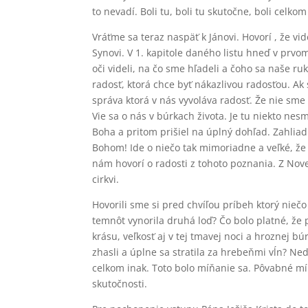
to nevadí. Boli tu, boli tu skutočne, boli celkom
Vráťme sa teraz naspäť k Jánovi. Hovorí , že vi
Synovi. V 1. kapitole daného listu hneď v prvom
oči videli, na čo sme hľadeli a čoho sa naše ru
radosť, ktorá chce byť nákazlivou radosťou. Ak s
správa ktorá v nás vyvoláva radosť. Že nie s
Vie sa o nás v búrkach života. Je tu niekto nes
Boha a pritom prišiel na úplný dohľad. Zahlia
Bohom! Ide o niečo tak mimoriadne a veľké, že 
nám hovorí o radosti z tohoto poznania. Z Nove
cirkvi.
Hovorili sme si pred chvíľou príbeh ktorý niečo
temnôt vynorila druhá loď? Čo bolo platné, že pri
krásu, veľkosť aj v tej tmavej noci a hroznej búr
zhasli a úplne sa stratila za hrebeňmi vĺn? Ne
celkom inak. Toto bolo míňanie sa. Pôvabné míň
skutočnosti.