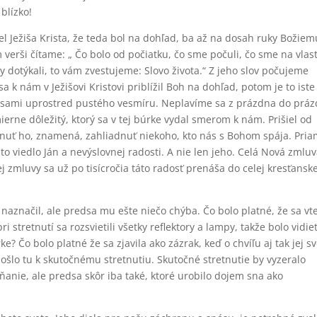
 blízko!
del Ježiša Krista, že teda bol na dohľad, ba až na dosah ruky Božiem
 verši čítame: „ Čo bolo od počiatku, čo sme počuli, čo sme na vlas
ky dotýkali, to vám zvestujeme: Slovo života.“ Z jeho slov počujeme
a k nám v Ježišovi Kristovi priblížil Boh na dohľad, potom je to iste
me sami uprostred pustého vesmíru. Neplavíme sa z prázdna do práz
mierne dôležitý, ktorý sa v tej búrke vydal smerom k nám. Prišiel od
dnuť ho, znamená, zahliadnuť niekoho, kto nás s Bohom spája. Pria
to viedlo Ján a nevýslovnej radosti. A nie len jeho. Celá Nová zmlu
j zmluvy sa už po tisícročia táto radosť prenáša do celej kresťanske
 naznačil, ale predsa mu ešte niečo chýba. Čo bolo platné, že sa vt
 stretnutí sa rozsvietili všetky reflektory a lampy, takže bolo vidieť
ke? Čo bolo platné že sa zjavila ako zázrak, keď o chvíľu aj tak jej sv
došlo tu k skutočnému stretnutiu. Skutočné stretnutie by vyzeralo
anie, ale predsa skôr iba také, ktoré urobilo dojem sna ako