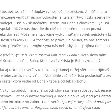
čí bezpečne, a že loď dopláva v bezpečí do prístavu. A môžeme to
s, môžeme veriť v hriechov odpustenie, tela zmŕtvych vzkriesenie i v
o nádejou. Došlo k skutočnému stretnutiu Boha s človekom. Syn Boží
spoľahnúť, že nás dovedie do cieľa, ku ktorému iba on pozná
ka doviesť. Môžeme si spokojne vydýchnuť aj napriek neistote v kt
slosti s COVID-19. Skutočnosť, že práve On prišiel, za nás zomrel i
tôt, pretože skrze svojho Syna nás nebeský Otec prijíma na milosť
že Ježiš je Syn Boží, v tom zostáva Boh, a on v Bohu.“
Tieto slová nám
 Krista, nenašiel Boha. Kto neverí v Krista je Bohu vzdialený.
aj takto: Ak uveríš v Krista, si v priamej Božej sfére. Ak prijímaš
 tebe zostáva a ty v ňom. Ako náhle začneš Krista poslúchať, a zv
a cesta, ktorá vedie od Boha k tebe a od teba k Bohu.
A v tomto období nám z Jánových slov zaznieva radosť zo vzkriese
vyznával. Latinský názov dnešnej 4. nedele po Veľkej noci je: Cantat
ného introitu z 98 Žalmu 1 a 2. verš:
„Spievajte Hospodinovi novú pie
 i Jeho sväté rameno. Hospodin svoju spásu oznámil, zjavil svoju