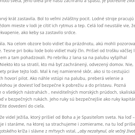
hoto sveta, Jeho diela pre našu záchranu a spásu, je potrebné zvol
vý krát zastavila. Bol to veľmi zvláštny pocit. Lodné stroje pracujú
dom mieste v lodi je cítiť ich rytmus a tep. Celá loď neustále vie, ž
ekvapenie, ako keby sa zastavilo srdce.
tála. Na celom obzore bolo vidieť iba prázdnotu, akú mohli pozorova
 Tesne pri boku lode bolo vidieť malý čln. Prišiel od trošku väčšej 
sem a tam pohadzovali. Po rebríku z lana sa na palubu vyšplhal
. Niekto kto sa stratil, kto má byť zachránený, odvezený domov. Nie, 
ty práve tejto lodi. Mal k nej namierené skôr, ako si to cestujúci
h hovorí pilot. Ako náhle vstúpi na palubu, preberá velenie a
úlohou je doviesť loď bezpečne k pobrežiu a do prístavu. Pozná
o všetkých nástrahách , neviditeľných morských prúdoch, skaliská
 loď v bezpečných rukách. Jeho ruky sú bezpečnejšie ako ruky kapitá
rčite dovedení do cieľa.
e videl Ježiša, ktorý prišiel od Boha a je Spasiteľom sveta. Na loď –
uje i staráme, na ktorej sa strachujeme i zomierame, na tu loď priši
otského kríža i slávne z mŕtvych vstal,
„aby nezahynul, ale večný živo