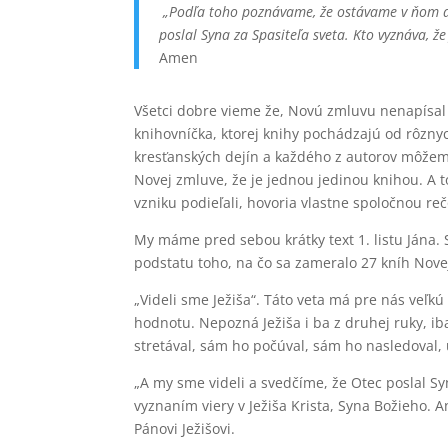
„Podľa toho poznávame, že ostávame v ňom a o
poslal Syna za Spasiteľa sveta. Kto vyznáva, že
Amen
Všetci dobre vieme že, Novú zmluvu nenapísal 
knihovníčka, ktorej knihy pochádzajú od rôznych
kresťanských dejín a každého z autorov môžem
Novej zmluve, že je jednou jedinou knihou. A to p
vzniku podieľali, hovoria vlastne spoločnou re
My máme pred sebou krátky text 1. listu Jána. S
podstatu toho, na čo sa zameralo 27 kníh Novej
„Videli sme Ježiša“. Táto veta má pre nás veľk
hodnotu. Nepozná Ježiša i ba z druhej ruky, iba
stretával, sám ho počúval, sám ho nasledoval,
„A my sme videli a svedčíme, že Otec poslal Syn
vyznaním viery v Ježiša Krista, Syna Božieho.
Pánovi Ježišovi.