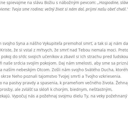
tne spievajme na slávu Božiu s nábožným pevcom:
„Hospodine, sláva
, vieme: Tvoja sme rodina; večný život si nám dal, prijmi našu obeť chvál.
m svojho Syna a nášho Vykupiteľa premohol smrť, a tak si aj nám da
 Kriste, že si vstal z mŕtvych, že smrť nad Tebou nemala moci. Pret
 pokoj do sŕdc svojich učeníkov a zbavil si ich strachu pred ľudsko
lň naše srdcia svojím pokojom. Daj nám smelosti, aby sme sa prizná
m a naším nebeským Otcom. Zošli nám svojho Svätého Ducha, ktoréh
skrze Neho poznali tajomstvo Tvojej smrti a Tvojho vzkriesenia.
ho na pastvy pravdy a spasenia, k prameňom večného života. Žehna
a prosby, ale zvlášť sa skloň k chorým, biednym, nešťastným,
utiekajú. Vypočuj nás a požehnaj svojmu dielu Ty, na veky požehnaný