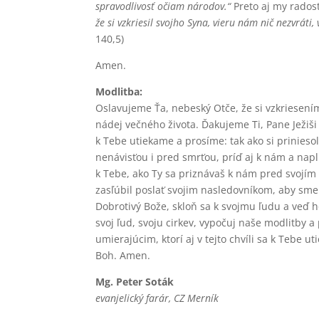
spravodlivosť očiam národov.“
Preto aj my rados
že si vzkriesil svojho Syna, vieru nám nič nezvráti
140,5)
Amen.
Modlitba:
Oslavujeme Ťa, nebeský Otče, že si vzkriesení
nádej večného života. Ďakujeme Ti, Pane Ježiši
k Tebe utiekame a prosíme: tak ako si priniesol
nenávisťou i pred smrťou, príď aj k nám a nap
k Tebe, ako Ty sa priznávaš k nám pred svojí
zasľúbil poslať svojim nasledovníkom, aby sme 
Dobrotivý Bože, skloň sa k svojmu ľudu a veď 
svoj ľud, svoju cirkev, vypočuj naše modlitby 
umierajúcim, ktorí aj v tejto chvíli sa k Tebe 
Boh. Amen.
Mg. Peter Soták
evanjelický farár, CZ Merník