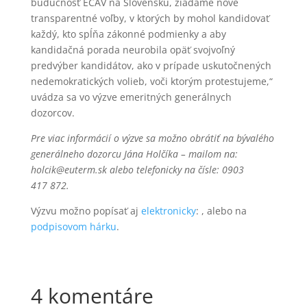
budúcnosť ECAV na Slovensku, žiadame nové
transparentné voľby, v ktorých by mohol kandidovať
každý, kto spĺňa zákonné podmienky a aby
kandidačná porada neurobila opäť svojvoľný
predvýber kandidátov, ako v prípade uskutočnených
nedemokratických volieb, voči ktorým protestujeme,“
uvádza sa vo výzve emeritných generálnych
dozorcov.
Pre viac informácií o výzve sa možno obrátiť na bývalého
generálneho dozorcu Jána Holčíka – mailom na:
holcik@euterm.sk alebo telefonicky na čísle: 0903
417 872.
Výzvu možno popísať aj
elektronicky
: , alebo na
podpisovom hárku
.
4 komentáre