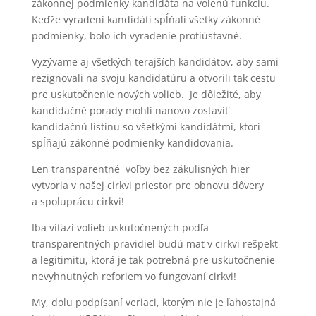
zákonnej podmienky kandidáta na volenú funkciu.
Keďže vyradení kandidáti spĺňali všetky zákonné
podmienky, bolo ich vyradenie protiústavné.
Vyzývame aj všetkých terajších kandidátov, aby sami
rezignovali na svoju kandidatúru a otvorili tak cestu
pre uskutočnenie nových volieb. Je dôležité, aby
kandidačné porady mohli nanovo zostaviť
kandidačnú listinu so všetkými kandidátmi, ktorí
spĺňajú zákonné podmienky kandidovania.
Len transparentné voľby bez zákulisných hier
vytvoria v našej cirkvi priestor pre obnovu dôvery
a spoluprácu cirkvi!
Iba víťazi volieb uskutočnených podľa
transparentných pravidiel budú mať v cirkvi rešpekt
a legitimitu, ktorá je tak potrebná pre uskutočnenie
nevyhnutných reforiem vo fungovaní cirkvi!
My, dolu podpísaní veriaci, ktorým nie je ľahostajná