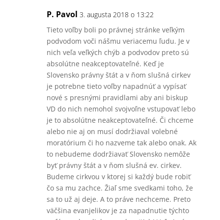
P. Pavol
3. augusta 2018 o 13:22
Tieto voľby boli po právnej stránke veľkým
podvodom voči nášmu veriacemu ľudu. Je v
nich veľa veľkých chýb a podvodov preto sú
absolútne neakceptovateľné. Keď je
Slovensko právny štát a v ňom slušná cirkev
je potrebne tieto voľby napadnúť a vypísať
nové s presnými pravidlami aby ani biskup
VD do nich nemohol svojvoľne vstupovať lebo
je to absolútne neakceptovateľné. Či chceme
alebo nie aj on musí dodržiaval volebné
moratórium či ho nazveme tak alebo onak. Ak
to nebudeme dodržiavať Slovensko nemôže
byť právny štát a v ňom slušná ev. cirkev.
Budeme cirkvou v ktorej si každý bude robiť
čo sa mu zachce. Žiaľ sme svedkami toho, že
sa to už aj deje. A to práve nechceme. Preto
väčšina evanjelikov je za napadnutie týchto