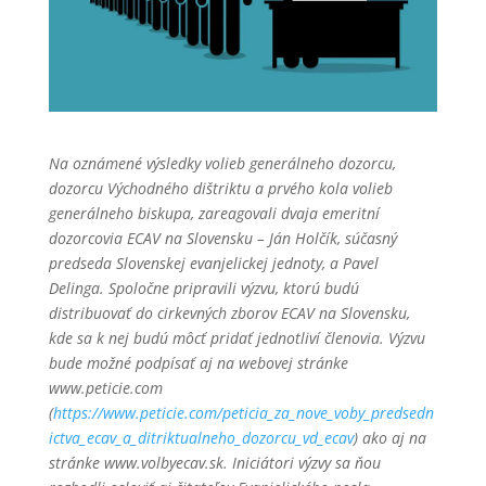
Na oznámené výsledky volieb generálneho dozorcu,
dozorcu Východného dištriktu a prvého kola volieb
generálneho biskupa, zareagovali dvaja emeritní
dozorcovia ECAV na Slovensku – Ján Holčík, súčasný
predseda Slovenskej evanjelickej jednoty, a Pavel
Delinga. Spoločne pripravili výzvu, ktorú budú
distribuovať do cirkevných zborov ECAV na Slovensku,
kde sa k nej budú môcť pridať jednotliví členovia. Výzvu
bude možné podpísať aj na webovej stránke
www.peticie.com
(
https://www.peticie.com/peticia_za_nove_voby_predsedn
ictva_ecav_a_ditriktualneho_dozorcu_vd_ecav
) ako aj na
stránke www.volbyecav.sk. Iniciátori výzvy sa ňou