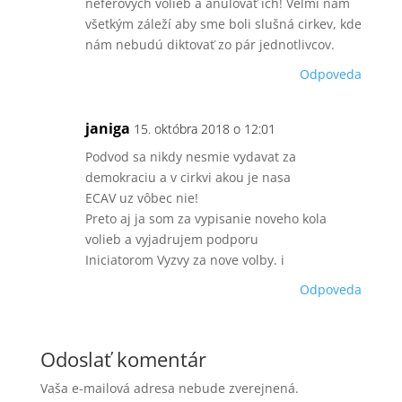
neférovych volieb a anulovať ich! Veľmi nám
všetkým záleží aby sme boli slušná cirkev, kde
nám nebudú diktovať zo pár jednotlivcov.
Odpoveda
janiga
15. októbra 2018 o 12:01
Podvod sa nikdy nesmie vydavat za
demokraciu a v cirkvi akou je nasa
ECAV uz vôbec nie!
Preto aj ja som za vypisanie noveho kola
volieb a vyjadrujem podporu
Iniciatorom Vyzvy za nove volby. i
Odpoveda
Odoslať komentár
Vaša e-mailová adresa nebude zverejnená.