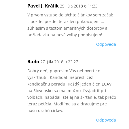
Pavel J. Králik
25. júla 2018 o 11:33
V prvom vstupe do týchto článkov som začal:
…pozde, pozde, teraz len pokračujem …
súhlasím s textom emeritných dozorcov a
požiadavku na nové voľby podpisujem!
Odpoveda
Rado
27. júla 2018 o 23:27
Dobrý deň, poprosím Vás nehovorte o
vyškrtnutí . Kandidáti neprešli cez
kandidačnu poradu. Každý jeden člen ECAV
na Slovensku sa mal možnosť vyjadriť pri
voľbách, nabádali ste aj na škrtanie, tak prečo
teraz petícia. Modlíme sa a dracujme pre
našu drahú cirkev.
Odpoveda