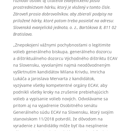
rozhodli osloviť aj čitateľov Evanjelického posla
prostredníctvom hárku, ktorý je vložený v tomto čísle.
Zároveň prosia dobrovoľníkov, aby zbierali podpisy na
priložené hárky, ktoré potom treba posielať na adresu:
Slovenská evanjelická jednota, o. z., Bartókova 8, 811 02
Bratislava.
„Znepokojení vážnymi pochybnosťami o legitimite
volieb generálneho biskupa, generálneho dozorcu
a dištriktuálneho dozorcu Východného dištriktu ECAV
na Slovensku, vyvolanými najmä neodôvodneným
vyškrtnutím kandidátov Milana Krivdu, Imricha
Lukáča a Jaroslava Mervarta z kandidátok,
vyzývame všetky kompetentné orgány ECAV, aby
podnikli všetky kroky na zrušenie prebiehajúcich
volieb a vypísanie volieb nových. Odvolávame sa
pritom aj na vyjadrenie Osobitného senátu
Generálneho súdu ECAV na Slovensku, ktorý svojím
stanoviskom 11/2018 potvrdil, že dôvodom na
vyradenie z kandidátky môže byť iba nesplnenie